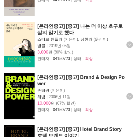
[온라인중고] [중고] 나는 더 이상 호구로
살지 않기로 했다
스티브 챈들러
(지은이),
장한라
(옮긴이)
별글
|
2019년 05월
3,000
원 (80% 할인)
판매자 :
04150723
| 상태 :
최상
[온라인중고] [중고] Brand & Design Po
wer
손혜원
(지은이)
해냄
|
2006년 11월
10,000
원 (67% 할인)
판매자 :
04150723
| 상태 :
최상
[온라인중고] [중고] Hotel Brand Story
호텔 브랜드 이야기