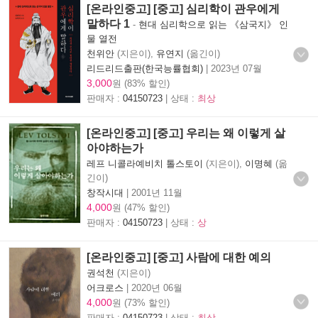
[온라인중고] [중고] 심리학이 관우에게
말하다 1
-
현대 심리학으로 읽는 《삼국지》 인
물 열전
천위안
(지은이),
유연지
(옮긴이)
리드리드출판(한국능률협회)
|
2023년 07월
3,000
원 (83% 할인)
판매자 :
04150723
| 상태 :
최상
[온라인중고] [중고] 우리는 왜 이렇게 살
아야하는가
레프 니콜라예비치 톨스토이
(지은이),
이명혜
(옮
긴이)
창작시대
|
2001년 11월
4,000
원 (47% 할인)
판매자 :
04150723
| 상태 :
상
[온라인중고] [중고] 사람에 대한 예의
권석천
(지은이)
어크로스
|
2020년 06월
4,000
원 (73% 할인)
판매자 :
04150723
| 상태 :
최상