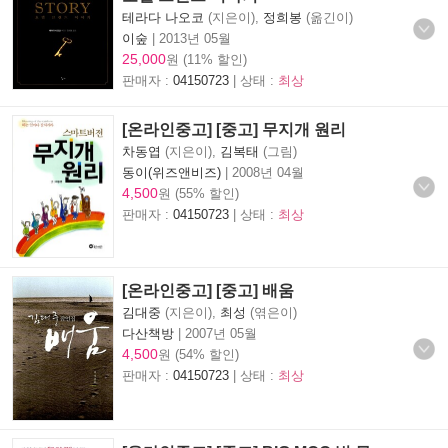
테라다 나오코
(지은이),
정희봉
(옮긴이)
이숲
|
2013년 05월
25,000
원 (11% 할인)
판매자 :
04150723
| 상태 :
최상
[온라인중고] [중고] 무지개 원리
차동엽
(지은이),
김복태
(그림)
동이(위즈앤비즈)
|
2008년 04월
4,500
원 (55% 할인)
판매자 :
04150723
| 상태 :
최상
[온라인중고] [중고] 배움
김대중
(지은이),
최성
(엮은이)
다산책방
|
2007년 05월
4,500
원 (54% 할인)
판매자 :
04150723
| 상태 :
최상