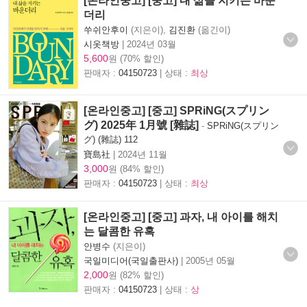
[온라인중고] [중고] 내 삶을 지키는 바운
더리
쑤쉬안후이
(지은이),
김진환
(옮긴이)
시옷책방
|
2024년 03월
5,600
원 (70% 할인)
판매자 :
04150723
| 상태 :
최상
[온라인중고] [중고] SPRiNG(スプリン
グ) 2025年 1月號 [雜誌]
-
SPRiNG(スプリン
グ) (雜誌) 112
寶島社
|
2024년 11월
3,000
원 (84% 할인)
판매자 :
04150723
| 상태 :
최상
[온라인중고] [중고] 과자, 내 아이를 해치
는 달콤한 유혹
안병수
(지은이)
국일미디어(국일출판사)
|
2005년 05월
2,000
원 (82% 할인)
판매자 :
04150723
| 상태 :
상