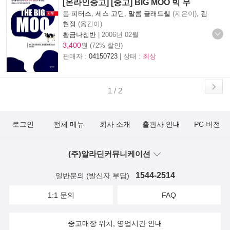
[온라인중고] [중고] BIG MOO 빅 무
톰 피터스
,
세스 고딘
,
말콤 글래드웰
(지은이),
김
현정
(옮긴이)
황금나침반
|
2006년 02월
3,400
원 (72% 할인)
판매자 :
04150723
| 상태 :
최상
1 / 2
로그인
전체 메뉴
회사 소개
출판사 안내
PC 버전
(주)알라딘커뮤니케이션
1544-2514
일반문의 (발신자 부담)
1:1 문의
FAQ
중고매장 위치, 영업시간 안내