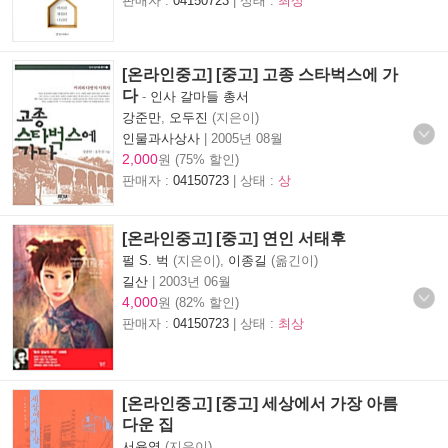
판매자 :
04150723
| 상태 :
최상
[온라인중고] [중고] 고종 스타벅스에 가
다
-
인사 갈마들 총서
강준만
,
오두진
(지은이)
인물과사상사
|
2005년 08월
2,000
원 (75% 할인)
판매자 :
04150723
| 상태 :
상
[온라인중고] [중고] 연인 서태후
펄 S. 벅
(지은이),
이종길
(옮긴이)
길산
|
2003년 06월
4,000
원 (82% 할인)
판매자 :
04150723
| 상태 :
최상
[온라인중고] [중고] 세상에서 가장 아름
다운 집
서윤영
(지은이)