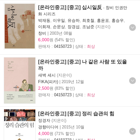
[온라인중고] [중고] 십시일反
-
창비 인권만
화 시리즈
박재동
,
이우일
,
유승하
,
최호철
,
홍윤표
,
홍승우
,
이희재
,
손문상
,
장경섭
,
조남준
(지은이)
창비
|
2003년 08월
6,000
원 (54% 할인)
판매자 :
04150723
| 상태 :
최상
[온라인중고] [중고] 나 같은 사람 또 있을
까
새벽 세시
(지은이)
FIKA(피카)
|
2019년 12월
2,500
원 (83% 할인)
판매자 :
04150723
| 상태 :
최상
[온라인중고] [중고] 정리 습관의 힘
정경자
(지은이)
경향미디어
|
2015년 10월
4,000
원 (71% 할인)