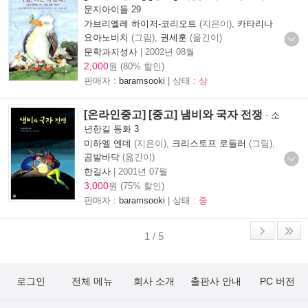
문지아이들 29
가브리엘레 하이저-코리오트
(지은이),
카타리나
요아노비치
(그림),
권세훈
(옮긴이)
문학과지성사
|
2002년 08월
2,000
원 (80% 할인)
판매자 :
baramsooki
| 상태 :
상
[온라인중고] [중고] 냄비와 국자 전쟁
-
소
년한길 동화 3
미하엘 엔데
(지은이),
크리스토프 로들러
(그림),
곰발바닥
(옮긴이)
한길사
|
2001년 07월
3,000
원 (75% 할인)
판매자 :
baramsooki
| 상태 :
중
1 / 5
로그인
전체 메뉴
회사 소개
출판사 안내
PC 버전