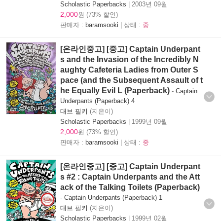
Scholastic Paperbacks
|
2003년 09월
2,000
원 (73% 할인)
판매자 :
baramsooki
| 상태 :
중
[온라인중고] [중고] Captain Underpant
s and the Invasion of the Incredibly N
aughty Cafeteria Ladies from Outer S
pace (and the Subsequent Assault of t
he Equally Evil L (Paperback)
-
Captain
Underpants (Paperback) 4
대브 필키
(지은이)
Scholastic Paperbacks
|
1999년 09월
2,000
원 (73% 할인)
판매자 :
baramsooki
| 상태 :
중
[온라인중고] [중고] Captain Underpant
s #2 : Captain Underpants and the Att
ack of the Talking Toilets (Paperback)
-
Captain Underpants (Paperback) 1
대브 필키
(지은이)
Scholastic Paperbacks
|
1999년 02월