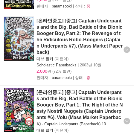
판매자 :
baramsooki
| 상태 :
중
[온라인중고] [중고] Captain Underpant
s and the Big, Bad Battle of the Bionic
Booger Boy, Part 2: The Revenge of t
he Ridiculous Robo-Boogers (Captai
n Underpants #7), (Mass Market Paper
back)
대브 필키
(지은이)
Scholastic Paperbacks
|
2003년 10월
2,000
원 (72% 할인)
판매자 :
baramsooki
| 상태 :
중
[온라인중고] [중고] Captain Underpant
s and the Big, Bad Battle of the Bionic
Booger Boy, Part 1: The Night of the N
asty Nostril Nuggets (Captain Underp
ants #6), Volu (Mass Market Paperbac
k)
-
Captain Underpants (Paperback) 10
대브 필키
(지은이)