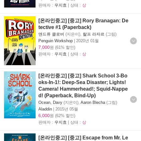
판매자 :
우지효
| 상태 :
상
[온라인중고] [중고] Rory Branagan: De
tective #1 (Paperback)
앤드류 클로버
(지은이),
랄프 라자르
(그림)
Penguin Workshop
|
2020년 01월
7,000
원 (61% 할인)
판매자 :
우지효
| 상태 :
상
[온라인중고] [중고] Shark School 3-Bo
oks-In-1!: Deep-Sea Disaster; Lights!
Camera! Hammerhead!; Squid-Nappe
d! (Paperback, Bind-Up)
Ocean, Davy
(지은이),
Aaron Blecha
(그림)
Aladdin
|
2015년 05월
6,000
원 (62% 할인)
판매자 :
우지효
| 상태 :
상
[온라인중고] [중고] Escape from Mr. Le