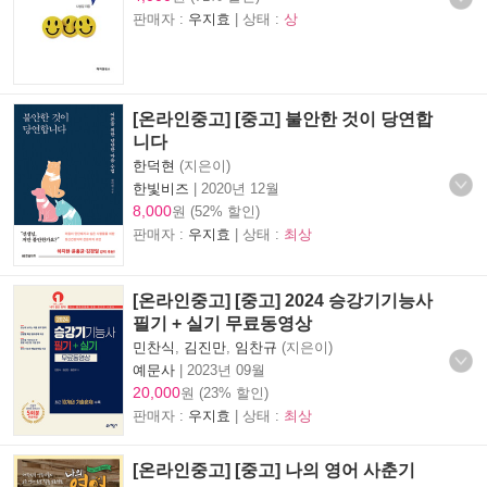
판매자 :
우지효
| 상태 :
상
[온라인중고] [중고] 불안한 것이 당연합
니다
한덕현
(지은이)
한빛비즈
|
2020년 12월
8,000
원 (52% 할인)
판매자 :
우지효
| 상태 :
최상
[온라인중고] [중고] 2024 승강기기능사
필기 + 실기 무료동영상
민찬식
,
김진만
,
임찬규
(지은이)
예문사
|
2023년 09월
20,000
원 (23% 할인)
판매자 :
우지효
| 상태 :
최상
[온라인중고] [중고] 나의 영어 사춘기