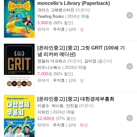
moncello‘s Library (Paperback)
크리스 그레벤스타인
(지은이)
Yearling Books
|
2014년 06월
5,000
원 (60% 할인)
판매자 :
우지효
| 상태 :
상
[온라인중고] [중고] 그릿 GRIT (100쇄 기
념 리커버 에디션)
앤절라 더크워스
(지은이),
김미정
(옮긴이)
비즈니스북스
|
2019년 02월
7,000
원 (56% 할인)
판매자 :
우지효
| 상태 :
상
[온라인중고] [중고] 대한경제부흥회
이광수
,
박시동
,
안진걸
(지은이)
지와인
|
2024년 09월
12,000
원 (37% 할인)
판매자 :
우지효
| 상태 :
최상