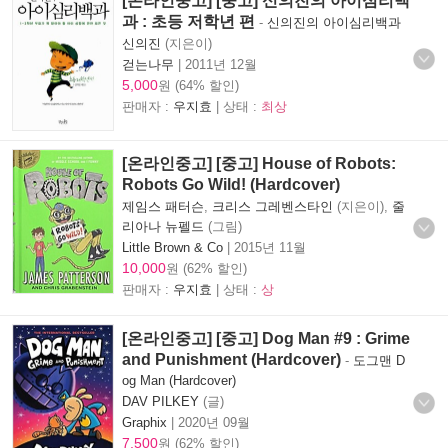
[온라인중고] [중고] 신의진의 아이심리백
과 : 초등 저학년 편
-
신의진의 아이심리백과
신의진
(지은이)
걷는나무
|
2011년 12월
5,000
원 (64% 할인)
판매자 :
우지효
| 상태 :
최상
[온라인중고] [중고] House of Robots:
Robots Go Wild! (Hardcover)
제임스 패터슨
,
크리스 그레벤스타인
(지은이),
줄
리아나 뉴펠드
(그림)
Little Brown & Co
|
2015년 11월
10,000
원 (62% 할인)
판매자 :
우지효
| 상태 :
상
[온라인중고] [중고] Dog Man #9 : Grime
and Punishment (Hardcover)
-
도그맨 D
og Man (Hardcover)
DAV PILKEY
(글)
Graphix
|
2020년 09월
7,500
원 (62% 할인)