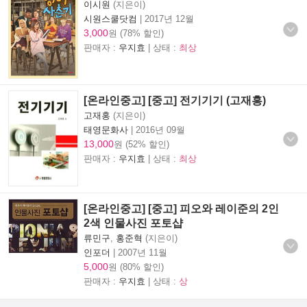
이시원
(지은이)
시원스쿨닷컴
|
2017년 12월
3,000
원 (78% 할인)
판매자 :
우지효
| 상태 :
최상
[온라인중고] [중고] 전기기기 (고재홍)
고재홍
(지은이)
태영문화사
|
2016년 09월
13,000
원 (52% 할인)
판매자 :
우지효
| 상태 :
최상
[온라인중고] [중고] 피오와 레이준의 2인
2색 인물사진 포토샵
류민구
,
홍준혁
(지은이)
인포더
|
2007년 11월
5,000
원 (80% 할인)
판매자 :
우지효
| 상태 :
상