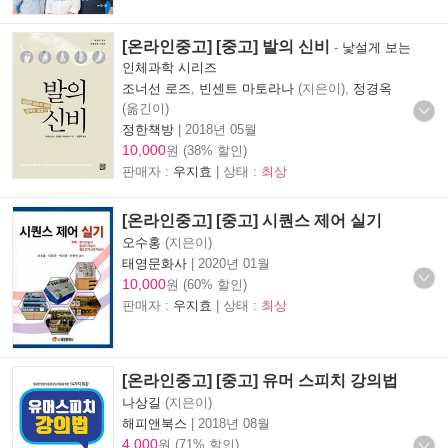
[온라인중고] [중고] 발의 신비
-
낯설게 보는
인체과학 시리즈
조너선 로즈
,
빈센트 마토라나
(지은이),
정경옥
(옮긴이)
정한책방
|
2018년 05월
10,000
원 (38% 할인)
판매자 :
우지효
| 상태 :
최상
[온라인중고] [중고] 시퀀스 제어 실기
오수홍
(지은이)
태영문화사
|
2020년 01월
10,000
원 (60% 할인)
판매자 :
우지효
| 상태 :
최상
[온라인중고] [중고] 유머 스피치 강의법
나상길
(지은이)
해피앤북스
|
2018년 08월
4,000
원 (71% 할인)