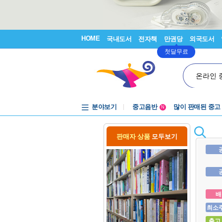
HOME
국내도서
전자책
만권당
외국도서
첫달무료
온라인 
분야보기
중고음반
많이 판매된 중고
N
1천원부터
중고음반
판매자 상품
모두보기
배
최소
출고