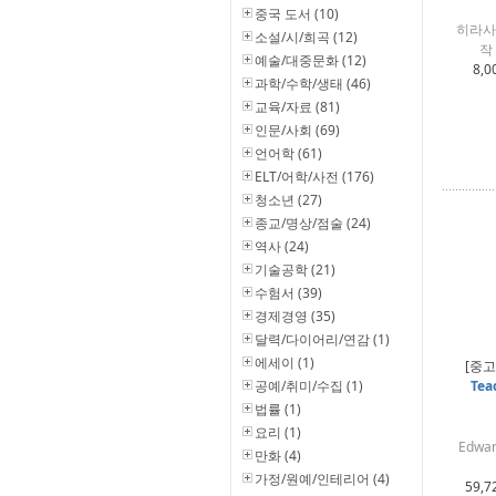
중국 도서 (10)
히라사카
소설/시/희곡 (12)
작
예술/대중문화 (12)
8,0
과학/수학/생태 (46)
교육/자료 (81)
인문/사회 (69)
언어학 (61)
ELT/어학/사전 (176)
청소년 (27)
종교/명상/점술 (24)
역사 (24)
기술공학 (21)
수험서 (39)
경제경영 (35)
달력/다이어리/연감 (1)
에세이 (1)
[중고
공예/취미/수집 (1)
Tea
법률 (1)
요리 (1)
Edwar
만화 (4)
가정/원예/인테리어 (4)
59,7