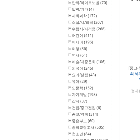
만화/라이트노벨 (70)
달력/기타 (4)
사회과학 (172)
소설/시/희곡 (207)
수험서/자격증 (268)
어린이 (411)
에세이 (196)
여행 (36)
역사 (61)
예술/대중문화 (106)
[중고-
외국어 (246)
의 세
요리/살림 (43)
유아 (29)
인문학 (152)
정대홍
자기계발 (198)
잡지 (37)
전집/중고전집 (6)
종교/역학 (314)
좋은부모 (60)
중학교참고서 (505)
청소년 (84)