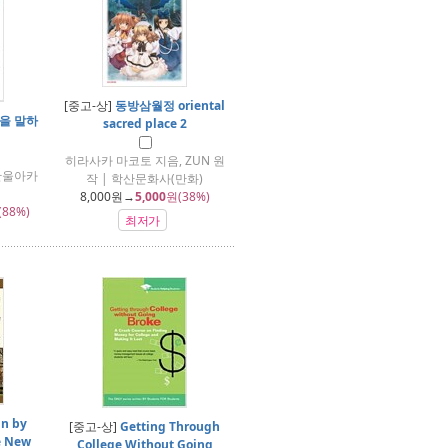
[중고-상]
동방삼월정 oriental
을 말하
sacred place 2
히라사카 마코토 지음, ZUN 원
한울아카
작 | 학산문화사(만화)
8,000
원→
5,000
원(38%)
(88%)
최저가
in by
[중고-상]
Getting Through
e New
College Without Going