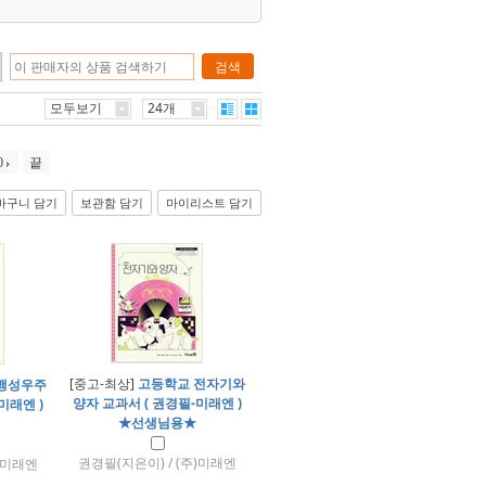
검색
모두보기
24개
0
끝
바구니 담기
보관함 담기
마이리스트 담기
[중고-최상]
고등학교 전자기와
행성우주
양자 교과서 ( 권경필-미래엔 )
미래엔 )
★선생님용★
권경필(지은이) / (주)미래엔
주)미래엔