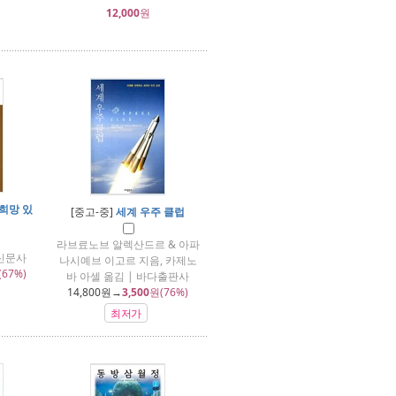
12,000
원
 희망 있
[중고-중]
세계 우주 클럽
라브료노브 알렉산드르 & 아파
사신문사
나시예브 이고르 지음, 카제노
(67%)
바 아셀 옮김 | 바다출판사
14,800
원→
3,500
원(76%)
최저가