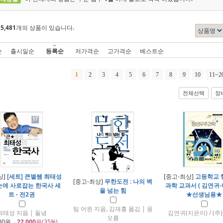
에
5,481
개의 상품이 있습니다.
순
출시일순
등록순
저가격순
고가격순
베스트순
1
2
3
4
5
6
7
8
9
10
11~2
전체선택
장
상]
[세트] 큰별쌤 최태성
[중고-최상]
고등학교 
[중고-최상]
무한도전 : 나의 벽
눈에 사로잡는 한국사 세
과학 교과서 ( 김연귀-
을 넘는 힘
트 - 전2권
★선생님용★
팀 어윈 지음, 김재홍 옮김 | 용
최태성 지음 | 들녘
김연귀(지은이) / (
오름
00
원→
22,000
원(35%)