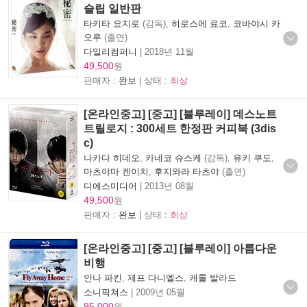
슬립 일반판
타키타 요지로
(감독),
히로스에 료코
,
코바야시 카
오루
(출연)
다일리컴퍼니
|
2018년 11월
49,500
원
판매자 :
완보
| 상태 :
최상
[온라인중고] [중고] [블루레이] 데스노트
트릴로지 : 300세트 한정판 커피북 (3dis
c)
나카다 히데오
,
카네코 슈스케
(감독),
유키 쿠도
,
마츠야마 켄이치
,
후지와라 타츠야
(출연)
디에스미디어
|
2013년 08월
49,500
원
판매자 :
완보
| 상태 :
최상
[온라인중고] [중고] [블루레이] 아름다운
비행
안나 파킨
,
제프 다니엘스
,
캐롤 발라드
소니픽쳐스
|
2009년 05월
95,000
원