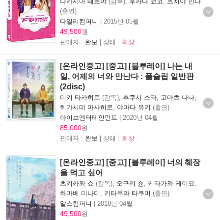
나카시마 테츠야
(감독),
후카다 쿄코
,
츠치야 안나
(출연)
다일리컴퍼니
|
2015년 05월
49,500
원
판매자 :
완보
| 상태 :
최상
[온라인중고] [중고] [블루레이] 나는 내
일, 어제의 너와 만난다 : 풀슬립 일반판
(2disc)
미키 타카히로
(감독),
후쿠시 소타
,
고마츠 나나
,
히가시데 마사히로
,
야마다 유키
(출연)
아이브엔터테인먼트
|
2020년 04월
85,000
원
판매자 :
완보
| 상태 :
최상
[온라인중고] [중고] [블루레이] 너의 췌장
을 먹고 싶어
츠키카와 쇼
(감독),
오구리 슌
,
키타가와 케이코
,
하마베 미나미
,
키타무라 타쿠미
(출연)
알스컴퍼니
|
2018년 04월
49,500
원