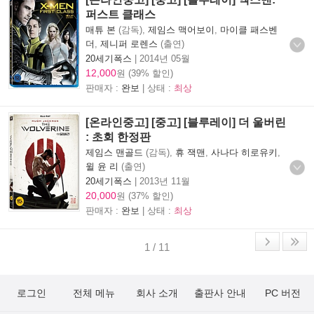
퍼스트 클래스
매튜 본
(감독),
제임스 맥어보이
,
마이클 패스벤
더
,
제니퍼 로렌스
(출연)
20세기폭스
|
2014년 05월
12,000
원 (39% 할인)
판매자 :
완보
| 상태 :
최상
[온라인중고] [중고] [블루레이] 더 울버린
: 초회 한정판
제임스 맨골드
(감독),
휴 잭맨
,
사나다 히로유키
,
윌 윤 리
(출연)
20세기폭스
|
2013년 11월
20,000
원 (37% 할인)
판매자 :
완보
| 상태 :
최상
1 / 11
로그인
전체 메뉴
회사 소개
출판사 안내
PC 버전