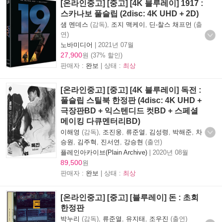
[온라인중고] [중고] [4K 블루레이] 1917 :
스카나보 풀슬립 (2disc: 4K UHD + 2D)
샘 멘데스
(감독),
조지 맥케이
,
딘-찰스 채프먼
(출
연)
노바미디어
|
2021년 07월
27,900
원 (37% 할인)
판매자 :
완보
| 상태 :
최상
[온라인중고] [중고] [4K 블루레이] 독전 :
풀슬립 스틸북 한정판 (4disc: 4K UHD +
극장판BD + 익스텐디드 컷BD + 스페셜
메이킹 다큐멘터리BD)
이해영
(감독),
조진웅
,
류준열
,
김성령
,
박해준
,
차
승원
,
김주혁
,
진서연
,
강승현
(출연)
플레인아카이브(Plain Archive)
|
2020년 08월
89,500
원
판매자 :
완보
| 상태 :
최상
[온라인중고] [중고] [블루레이] 돈 : 초회
한정판
박누리
(감독),
류준열
,
유지태
,
조우진
(출연)