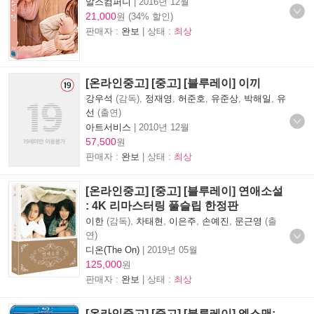
알스컴퍼니
|
2016년 12월
21,000
원 (34% 할인)
판매자 :
완보
| 상태 :
최상
[온라인중고] [중고] [블루레이] 이끼
강우석
(감독),
정재영
,
허준호
,
유준상
,
박해일
,
유
선
(출연)
아트서비스
|
2010년 12월
57,500
원
판매자 :
완보
| 상태 :
최상
[온라인중고] [중고] [블루레이] 연애소설
: 4K 리마스터링 풀슬립 한정판
이한
(감독),
차태현
,
이은주
,
손예진
,
문근영
(출
연)
디온(The On)
|
2019년 05월
125,000
원
판매자 :
완보
| 상태 :
최상
[온라인중고] [중고] [블루레이] 엑스맨: