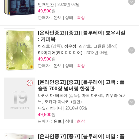
인조인간
|
2020년 02월
49,500
원
판매자 :
완보
| 상태 :
최상
[온라인중고] [중고] [블루레이] 호우시절
: 커피북
허진호
(감독),
정우성
,
김상호
,
고원원
(출연)
KD미디어(케이디미디어)
|
2012년 04월
49,500
원
판매자 :
완보
| 상태 :
최상
[온라인중고] [중고] [블루레이] 고백 : 풀
슬립 700장 넘버링 한정판
나카시마 테츠야
(감독),
마츠 다카코
,
키무라 요시
노
,
오카다 마사키
(출연)
다일리컴퍼니
|
2016년 05월
49,500
원
판매자 :
완보
| 상태 :
최상
[온라인중고] [중고] [블루레이] 비밀 : 풀