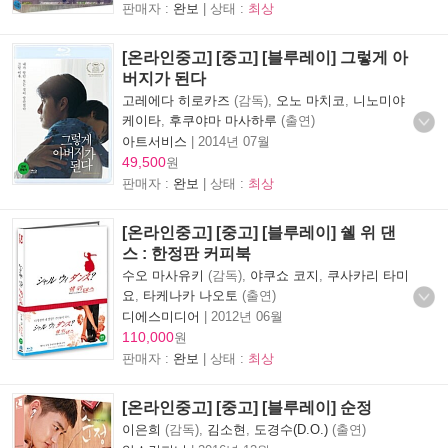
판매자 :
완보
| 상태 :
최상
[온라인중고] [중고] [블루레이] 그렇게 아
버지가 된다
고레에다 히로카즈
(감독),
오노 마치코
,
니노미야
케이타
,
후쿠야마 마사하루
(출연)
아트서비스
|
2014년 07월
49,500
원
판매자 :
완보
| 상태 :
최상
[온라인중고] [중고] [블루레이] 쉘 위 댄
스 : 한정판 커피북
수오 마사유키
(감독),
야쿠쇼 코지
,
쿠사카리 타미
요
,
타케나카 나오토
(출연)
디에스미디어
|
2012년 06월
110,000
원
판매자 :
완보
| 상태 :
최상
[온라인중고] [중고] [블루레이] 순정
이은희
(감독),
김소현
,
도경수(D.O.)
(출연)