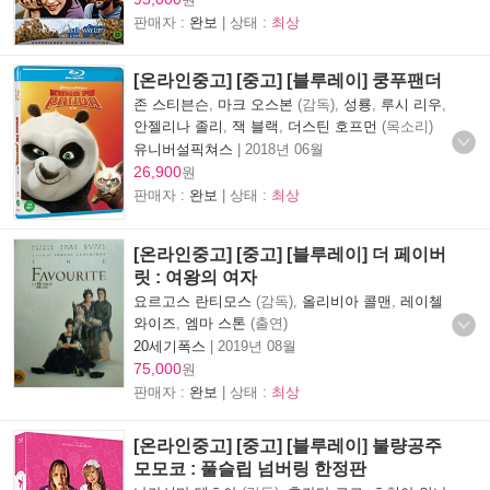
판매자 :
완보
| 상태 :
최상
[온라인중고] [중고] [블루레이] 쿵푸팬더
존 스티븐슨
,
마크 오스본
(감독),
성룡
,
루시 리우
,
안젤리나 졸리
,
잭 블랙
,
더스틴 호프먼
(목소리)
유니버설픽쳐스
|
2018년 06월
26,900
원
판매자 :
완보
| 상태 :
최상
[온라인중고] [중고] [블루레이] 더 페이버
릿 : 여왕의 여자
요르고스 란티모스
(감독),
올리비아 콜맨
,
레이첼
와이즈
,
엠마 스톤
(출연)
20세기폭스
|
2019년 08월
75,000
원
판매자 :
완보
| 상태 :
최상
[온라인중고] [중고] [블루레이] 불량공주
모모코 : 풀슬립 넘버링 한정판