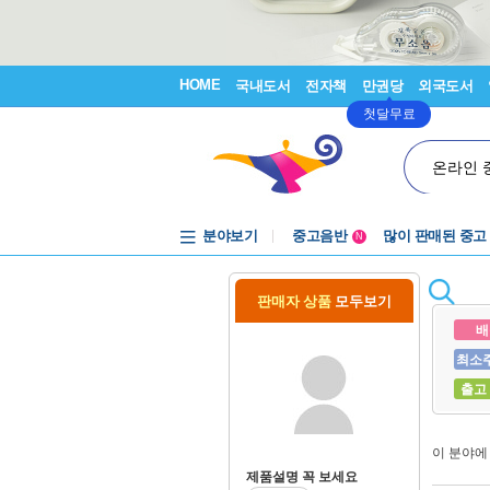
HOME
국내도서
전자책
만권당
외국도서
첫달무료
온라인 
분야보기
중고음반
많이 판매된 중고
N
1천원부터
중고음반
판매자 상품
모두보기
배
최소
출고
이 분야
제품설명 꼭 보세요