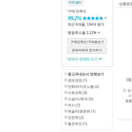
파워셀러
상품명
구매 만족도
99.2%
최근 6개월, 104개 평가
품절취소율 2.22%
구매만족도/구매평보기
판매자에게 문의하기
판매자 연락처 보기
중고국내도서 전체보기
[중
경제경영 (1)
만화/라이트노벨 (2)
돈 블
사회과학 (3)
외
소설/시/희곡 (5)
8,8
역사 (7)
예술/대중문화 (1)
인문학 (2)
좋은부모 (1)