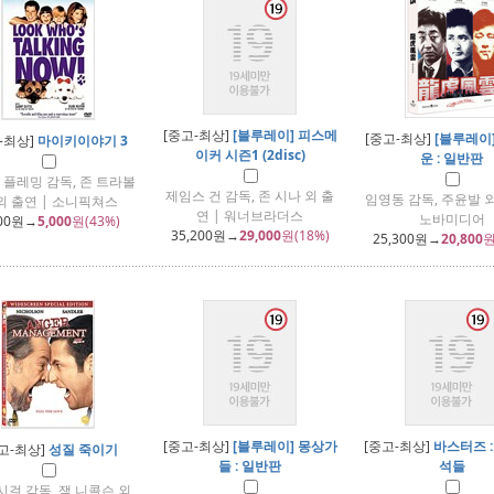
[중고-최상]
[블루레이] 피스메
[중고-최상]
[블루레이
-최상]
마이키이야기 3
이커 시즌1 (2disc)
운 : 일반판
 플레밍 감독, 존 트라볼
제임스 건 감독, 존 시나 외 출
임영동 감독, 주윤발 외
외 출연 | 소니픽쳐스
연 | 워너브라더스
노바미디어
00
원→
5,000
원(43%)
35,200
원→
29,000
원(18%)
25,300
원→
20,800
원
[중고-최상]
[블루레이] 몽상가
[중고-최상]
바스터즈 :
고-최상]
성질 죽이기
들 : 일반판
석들
시걸 감독, 잭 니콜슨 외