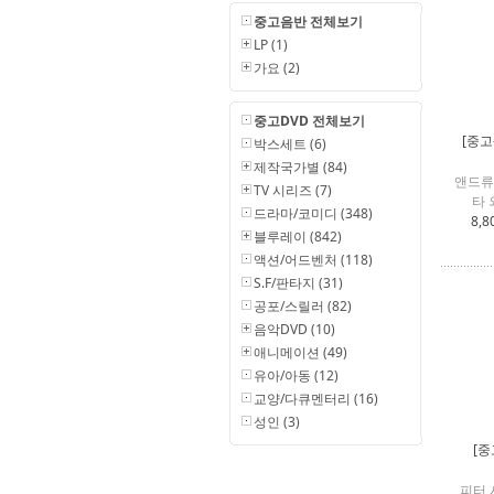
중고음반 전체보기
LP (1)
가요 (2)
중고DVD 전체보기
[중고
박스세트 (6)
제작국가별 (84)
앤드류
TV 시리즈 (7)
타 
드라마/코미디 (348)
8,8
블루레이 (842)
액션/어드벤처 (118)
S.F/판타지 (31)
공포/스릴러 (82)
음악DVD (10)
애니메이션 (49)
유아/아동 (12)
교양/다큐멘터리 (16)
성인 (3)
[중
피터 