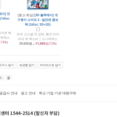
레이] 언
[중고-최상]
[3D 블루레이] 개
disc:
구쟁이 스머프 2 : 일반판 콤보
팩 (2disc: 3D+2D)
케이트 베
라자 고스넬 외 감독, 행크 아자
니픽쳐스
리아 외 목소리 | 소니픽쳐스
(73%)
39,600
원→
11,000
원(72%)
바구니 담기
보관함 담기
마이리스트 담기
0
끝
공급사 안내
광고 안내
학교·기업·기관 대량구매
센터 1544-2514 (발신자 부담)