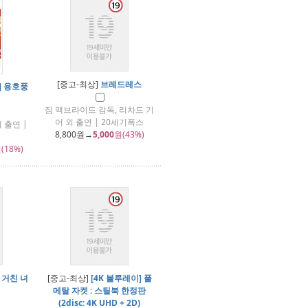
[중고-최상]
브레드레스
] 용호풍
짐 맥브라이드 감독, 리차드 기
어 외 출연 | 20세기폭스
 출연 |
8,800
원→
5,000
원(43%)
(18%)
 거친 녀
[중고-최상]
[4K 블루레이] 풀
메탈 자켓 : 스틸북 한정판
(2disc: 4K UHD + 2D)