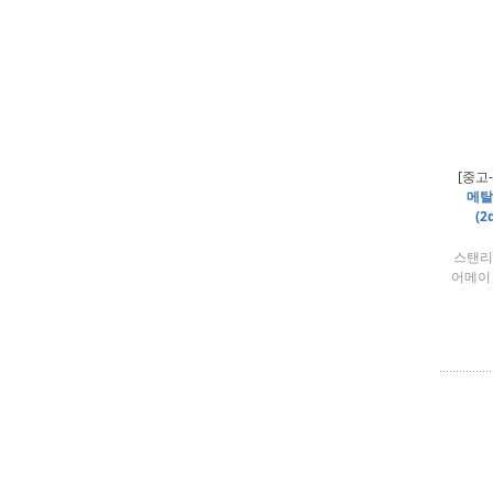
[중고
메탈
(2
스탠리
어메이