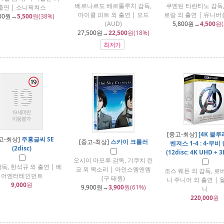
베르나르도 베르톨루치 감독,
쿠엔틴 타란티노 감독
출연 | 소니픽쳐스
마이클 피트 외 출연 | 오드
로랑 외 출연 | 유니
00
원→
5,500
원(38%)
(AUD)
5,800
원→
4,500
원(
27,500
원→
22,500
원(18%)
최저가
[중고-최상]
[4K 블루
고-최상]
주홍글씨 SE
[중고-최상]
스카이 크롤러
벤져스 1-4 : 4-무
(2disc)
(12disc: 4K UHD + 3
오시이 마모루 감독, 기쿠치 린
독, 한석규 외 출연 | 베
코 외 목소리 | 아인스엠앤엠
조스 웨든 외 감독, 로
어엔터테인먼트
(구 태원)
니 주니어 외 출연 |
9,000
원
9,900
원→
3,900
원(61%)
니
220,000
원