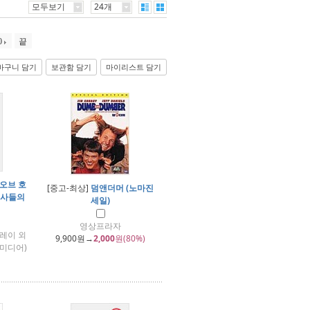
모두보기
24개
0
끝
바구니 담기
보관함 담기
마이리스트 담기
오브 호
[중고-최상]
덤앤더머 (노마진
 병사들의
세일)
영상프라자
커레이 외
9,900
원→
2,000
원(80%)
알토미디어)