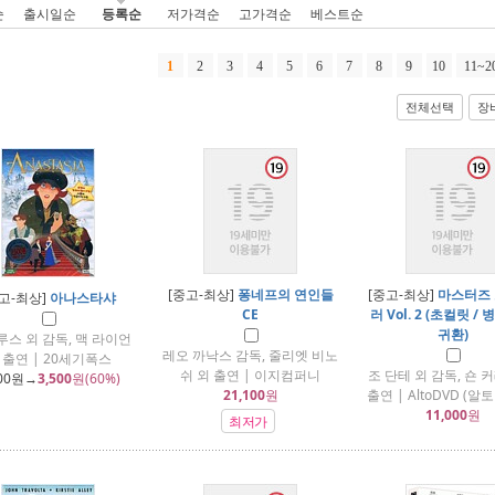
순
출시일순
등록순
저가격순
고가격순
베스트순
1
2
3
4
5
6
7
8
9
10
11~2
전체선택
장
[중고-최상]
퐁네프의 연인들
[중고-최상]
마스터즈 
고-최상]
아나스타샤
CE
러 Vol. 2 (초컬릿 /
귀환)
루스 외 감독, 맥 라이언
레오 까낙스 감독, 줄리엣 비노
 출연 | 20세기폭스
쉬 외 출연 | 이지컴퍼니
조 단테 외 감독, 숀 
00
원→
3,500
원(60%)
21,100
원
출연 | AltoDVD (
11,000
원
최저가