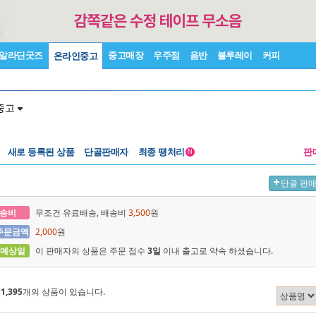
알라딘굿즈
중고매장
우주점
음반
블루레이
커피
온라인중고
중고
새로 등록된 상품
단골판매자
최종 땡처리
판
N
단골 판
송비
무조건 유료배송, 배송비
3,500
원
주문금액
2,000
원
 예상일
이 판매자의 상품은 주문 접수
3일
이내 출고로 약속 하셨습니다.
에
1,395
개의 상품이 있습니다.