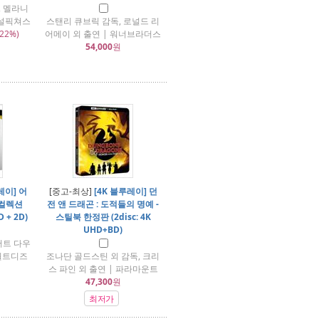
, 멜라니
버설픽쳐스
스탠리 큐브릭 감독, 로널드 리
22%)
어메이 외 출연 | 워너브라더스
54,000
원
레이] 어
[중고-최상]
[4K 블루레이] 던
비 컬렉션
전 앤 드래곤 : 도적들의 명예 -
D + 2D)
스틸북 한정판 (2disc: 4K
UHD+BD)
버트 다우
 월트디즈
조나단 골드스틴 외 감독, 크리
스 파인 외 출연 | 파라마운트
47,300
원
최저가