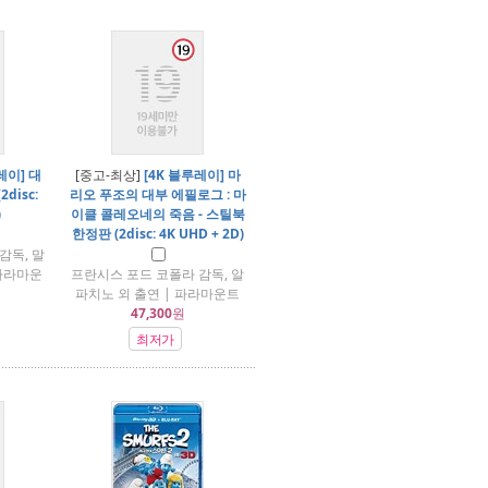
레이] 대
[중고-최상]
[4K 블루레이] 마
disc:
리오 푸조의 대부 에필로그 : 마
)
이클 콜레오네의 죽음 - 스틸북
한정판 (2disc: 4K UHD + 2D)
감독, 말
 파라마운
프란시스 포드 코폴라 감독, 알
파치노 외 출연 | 파라마운트
47,300
원
최저가