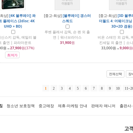
-최상]
[4K 블루레이] 콰
[중고-최상]
[블루레이] 갱스터
[중고-최상]
[3D 블루
 플레이스 (2disc: 4K
스쿼드
더월드 4: 어웨이크닝 (1
UHD + BD)
3D+2D 겸용)
루벤 플레셔 감독, 숀 펜 외 출
래신스키 감독, 에밀리 블
연 | 워너브라더스
비욘 스테인 외 감독, 
트 출연 | 파라마운트
31,900
원
킨세일 외 출연 | 소
00
원→
27,900
원(37%)
33,000
원→
9,000
원
최저가
전체선택
장
1
2
3
4
5
6
7
8
9
10
11~2
침
청소년 보호정책
중고매장
제휴·마케팅 안내
판매자 매니저
출판사·
고객