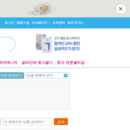
로그인
회원가입
마이페이지
고객센터
장바구니
(0)
매자매니저
알라딘에 중고팔기
중고 전문셀러샵
단골 판매자 보기
매자로 등록하기
검색