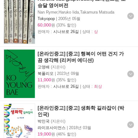
승달 영어버전
Nan Rymer,Haruko Iida,Takamura Matsuda
Tokyopop
|
2005년 05월
60,000
원 (33% 할인)
판매자 :
시나브로 26길
| 상태 :
상
[온라인중고] [중고] 행복이 어떤 건지 가
끔 생각해 (리커버 에디션)
고영배
(지은이)
북폴리오
|
2023년 09월
11,000
원 (35% 할인)
판매자 :
시나브로 26길
| 상태 :
최상
[온라인중고] [중고] 생화학 길라잡이 (박
인국)
박인국
(지은이)
라이프사이언스
|
2018년 03월
19,000
원 (46% 할인)