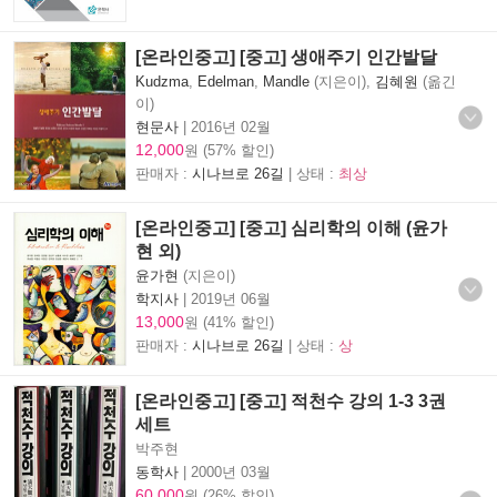
[온라인중고] [중고] 생애주기 인간발달
Kudzma
,
Edelman
,
Mandle
(지은이),
김혜원
(옮긴
이)
현문사
|
2016년 02월
12,000
원 (57% 할인)
판매자 :
시나브로 26길
| 상태 :
최상
[온라인중고] [중고] 심리학의 이해 (윤가
현 외)
윤가현
(지은이)
학지사
|
2019년 06월
13,000
원 (41% 할인)
판매자 :
시나브로 26길
| 상태 :
상
[온라인중고] [중고] 적천수 강의 1-3 3권
세트
박주현
동학사
|
2000년 03월
60,000
원 (26% 할인)