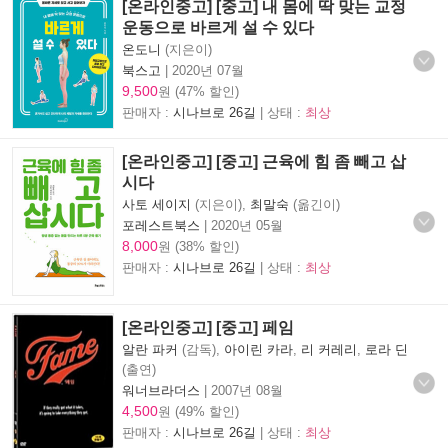
[온라인중고] [중고] 내 몸에 딱 맞는 교정
운동으로 바르게 설 수 있다
온도니
(지은이)
북스고
|
2020년 07월
9,500
원 (47% 할인)
판매자 :
시나브로 26길
| 상태 :
최상
[온라인중고] [중고] 근육에 힘 좀 빼고 삽
시다
사토 세이지
(지은이),
최말숙
(옮긴이)
포레스트북스
|
2020년 05월
8,000
원 (38% 할인)
판매자 :
시나브로 26길
| 상태 :
최상
[온라인중고] [중고] 페임
알란 파커
(감독),
아이린 카라
,
리 커레리
,
로라 딘
(출연)
워너브라더스
|
2007년 08월
4,500
원 (49% 할인)
판매자 :
시나브로 26길
| 상태 :
최상