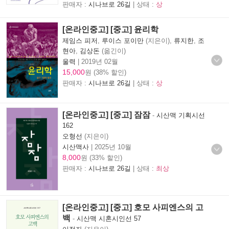
판매자 :
시나브로 26길
| 상태 :
상
[온라인중고] [중고] 윤리학
제임스 피저
,
루이스 포이만
(지은이),
류지한
,
조
현아
,
김상돈
(옮긴이)
울력
|
2019년 02월
15,000
원 (38% 할인)
판매자 :
시나브로 26길
| 상태 :
상
[온라인중고] [중고] 잠잠
-
시산맥 기획시선
162
오형선
(지은이)
시산맥사
|
2025년 10월
8,000
원 (33% 할인)
판매자 :
시나브로 26길
| 상태 :
최상
[온라인중고] [중고] 호모 사피엔스의 고
백
-
시산맥 시혼시인선 57