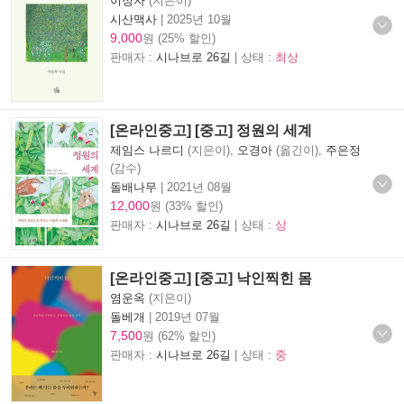
이정자
(지은이)
시산맥사
|
2025년 10월
9,000
원 (25% 할인)
판매자 :
시나브로 26길
| 상태 :
최상
[온라인중고] [중고] 정원의 세계
제임스 나르디
(지은이),
오경아
(옮긴이),
주은정
(감수)
돌배나무
|
2021년 08월
12,000
원 (33% 할인)
판매자 :
시나브로 26길
| 상태 :
상
[온라인중고] [중고] 낙인찍힌 몸
염운옥
(지은이)
돌베개
|
2019년 07월
7,500
원 (62% 할인)
판매자 :
시나브로 26길
| 상태 :
중