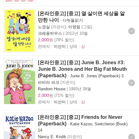
[온라인중고] [중고] 열 살이면 세상을 알
만한 나이
-
다릿돌읽기
노경실
(지은이),
이영림
(그림)
크레용하우스
|
2012년 10월
2,000
원 (78% 할인)
판매자 :
이선미
| 상태 :
상
[온라인중고] [중고] Junie B. Jones #3:
Junie B. Jones and Her Big Fat Mouth
(Paperback)
-
Junie B. Jones (Paperback) 3
바바라 파크
(지은이)
Random House
|
1993년 08월
2,000
원 (71% 할인)
판매자 :
이선미
| 상태 :
상
[온라인중고] [중고] Friends for Never
(Paperback)
-
Katie Kazoo, Switcheroo (Book)
14
Nancy E. Krulik
(지은이)