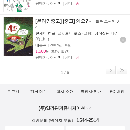
판매자 :
이선미
| 상태 :
중
[온라인중고] [중고] 왜요?
-
베틀북 그림책 3
4
린제이 캠프
(글),
토니 로스
(그림),
창작집단 바리
(옮긴이)
베틀북
|
2002년 10월
1,500
원 (83% 할인)
판매자 :
이선미
| 상태 :
상
1 / 6
로그인
전체 메뉴
회사 소개
출판사 안내
PC 버전
(주)알라딘커뮤니케이션
1544-2514
일반문의 (발신자 부담)