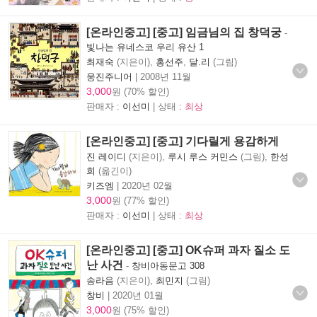
[온라인중고] [중고] 임금님의 집 창덕궁
-
빛나는 유네스코 우리 유산 1
최재숙
(지은이),
홍선주
,
달.리
(그림)
웅진주니어
|
2008년 11월
3,000
원 (70% 할인)
판매자 :
이선미
| 상태 :
최상
[온라인중고] [중고] 기다릴게 용감하게
진 레이디
(지은이),
루시 루스 커민스
(그림),
한성
희
(옮긴이)
키즈엠
|
2020년 02월
3,000
원 (77% 할인)
판매자 :
이선미
| 상태 :
최상
[온라인중고] [중고] OK슈퍼 과자 질소 도
난 사건
-
창비아동문고 308
송라음
(지은이),
최민지
(그림)
창비
|
2020년 01월
3,000
원 (75% 할인)