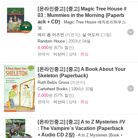
[온라인중고] [중고] Magic Tree House #
03 : Mummies in the Morning (Paperb
ack + CD)
-
Magic Tree House 매직트리하우스
36
메리 폽 어즈번
(지은이),
살 머도카
(그림)
Random House
|
2003년 04월
4,000
원 (67% 할인)
판매자 :
이선미
| 상태 :
최상
[온라인중고] [중고] A Book About Your
Skeleton (Paperback)
Ruth Belov Gross
(지은이)
Cartwheel Books
|
1994년 10월
2,000
원 (57% 할인)
판매자 :
이선미
| 상태 :
최상
[온라인중고] [중고] A to Z Mysteries #V
: The Vampire´s Vacation (Paperback
+ Audio CD 2장)
-
A to Z Mysteries (Book +