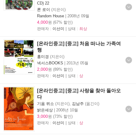
CD) 22
론 로이
(지은이)
Random House
|
2008년 09월
4,000
원 (67% 할인)
판매자 :
이선미
| 상태 :
최상
[온라인중고] [중고] 처음 떠나는 가족여
행
홍미경
(지은이)
넥서스BOOKS
|
2013년 05월
2,000
원 (89% 할인)
판매자 :
이선미
| 상태 :
상
[온라인중고] [중고] 사랑을 찾아 돌아오
다
기욤 뮈소
(지은이),
김남주
(옮긴이)
밝은세상
|
2008년 10월
3,000
원 (73% 할인)
판매자 :
이선미
| 상태 :
상