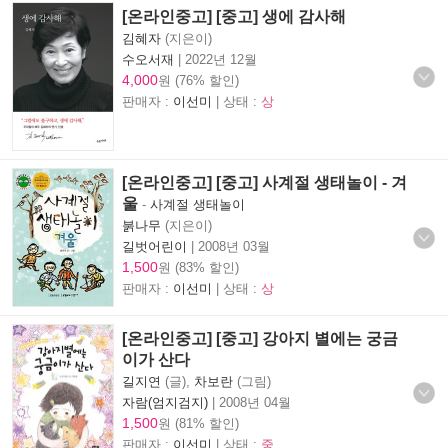
[온라인중고] [중고] 생에 감사해
김혜자
(지은이)
수오서재
|
2022년 12월
4,000
원 (76% 할인)
판매자 :
이선미
| 상태 :
상
[온라인중고] [중고] 사계절 생태놀이 - 겨
울
-
사계절 생태놀이
붉나무
(지은이)
길벗어린이
|
2008년 03월
1,500
원 (83% 할인)
판매자 :
이선미
| 상태 :
상
[온라인중고] [중고] 강아지 별에는 궁금
이가 산다
길지연
(글),
차보란
(그림)
자람(엄지검지)
|
2008년 04월
1,500
원 (81% 할인)
판매자 :
이선미
| 상태 :
중