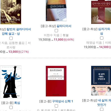
[중고-최상]
갈라디아서
[중고-최상]
십자가와 
최상]
칼빈의 갈라디아서
심
강해 설교 - 상
이한수 지음 | 횃불
19,500
원→
11,000
원(44%)
채영삼 지음 | 이
 지음, 김동현 옮김 | 서
19,000
원→
14,500
원
로사랑
00
원→
13,000
원(21%)
[중고-최상]
내 삶의 
[중고-중]
구약성서 신학 1
[중고-중]
회심
엇인가
G. 폰 라트 지음 | 분도출판사