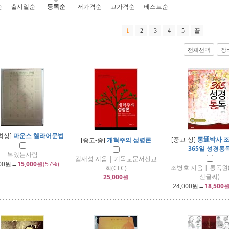
순
출시일순
등록순
저가격순
고가격순
베스트순
1
2
3
4
5
끝
전체선택
장
최상]
마운스 헬라어문법
[중고-상]
통通박사 
[중고-중]
개혁주의 성령론
365일 성경통
복있는사람
김재성 지음 | 기독교문서선교
00
원→
15,000
원(57%)
조병호 지음 | 통독원
회(CLC)
신글씨)
25,000
원
24,000
원→
18,500
원