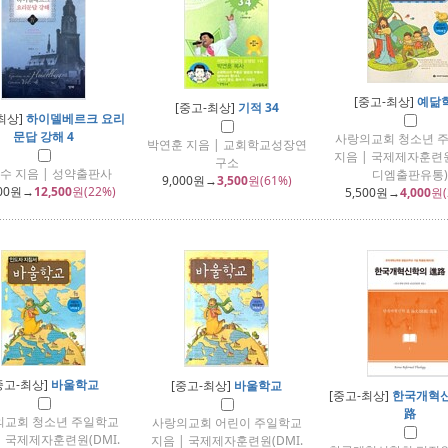
[중고-최상]
예닮
[중고-최상]
기적 34
최상]
하이델베르크 요리
문답 강해 4
사랑의교회 청소년 
박연훈 지음 | 교회학교성장연
지음 | 국제제자훈련원
구소
수 지음 | 성약출판사
디엠출판유통)
9,000
원→
3,500
원(61%)
00
원→
12,500
원(22%)
5,500
원→
4,000
원(
중고-최상]
바울학교
[중고-최상]
바울학교
[중고-최상]
한국개혁신
路
의교회 청소년 주일학교
사랑의교회 어린이 주일학교
| 국제제자훈련원(DMI.
지음 | 국제제자훈련원(DMI.