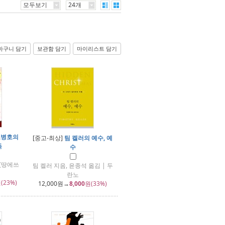
모두보기
24개
바구니 담기
보관함 담기
마이리스트 담기
조병호의
[중고-최상]
팀 켈러의 예수, 예
독
수
(땅에쓰
팀 켈러 지음, 윤종석 옮김 | 두
란노
(23%)
12,000
원→
8,000
원(33%)