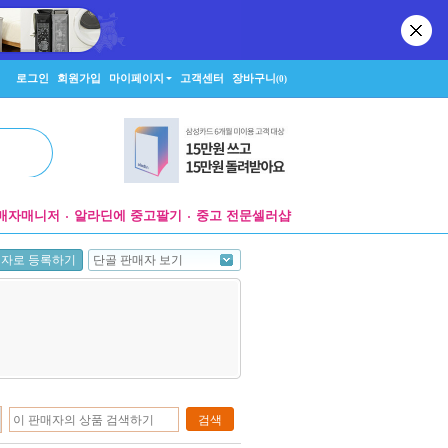
로그인
회원가입
마이페이지
고객센터
장바구니
(0)
매자매니저
알라딘에 중고팔기
중고 전문셀러샵
단골 판매자 보기
매자로 등록하기
검색