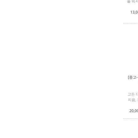
폴 워셔
13,
[중고
고든 
지음,
20,0