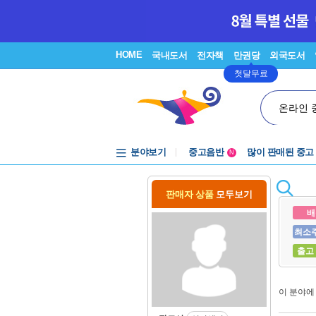
HOME
국내도서
전자책
만권당
외국도서
첫달무료
온라인 
분야보기
중고음반
많이 판매된 중고
N
1천원부터
중고음반
판매자 상품
모두보기
배
최소
출고
이 분야