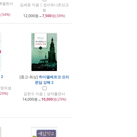
 특별한서
김세윤 지음 | 성서유니온선교
회
(34%)
12,000
원→
7,500
원(38%)
 2
[중고-최상]
하이델베르크 요리
문답 강해 2
 생명의샘
29%)
김헌수 지음 | 성약출판사
14,000
원→
10,000
원(29%)