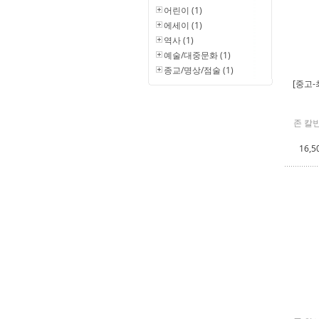
어린이 (1)
에세이 (1)
역사 (1)
예술/대중문화 (1)
종교/명상/점술 (1)
[중고-
존 칼빈
16,5