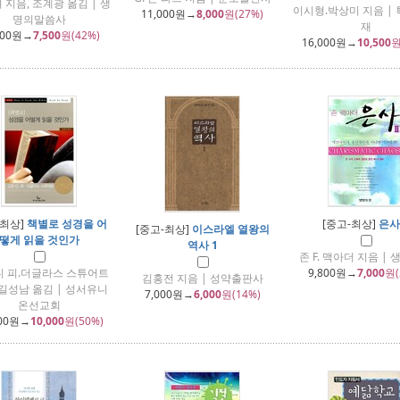
 지음, 조계광 옮김 | 생
이시형.박상미 지음 |
11,000
원→
8,000
원(27%)
명의말씀사
재
000
원→
7,500
원(42%)
16,000
원→
10,500
원
-최상]
책별로 성경을 어
[중고-최상]
은사
[중고-최상]
이스라엘 열왕의
떻게 읽을 것인가
역사 1
존 F. 맥아더 지음 |
디 피.더글라스 스튜어트
9,800
원→
7,000
원(
김홍전 지음 | 성약출판사
 길성남 옮김 | 성서유니
7,000
원→
6,000
원(14%)
온선교회
00
원→
10,000
원(50%)