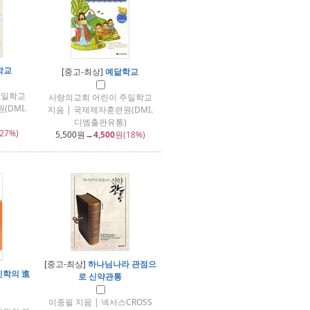
학교
[중고-최상]
예닮학교
주일학교
사랑의교회 어린이 주일학교
(DMI.
지음 | 국제제자훈련원(DMI.
디엠출판유통)
27%)
5,500
원→
4,500
원(18%)
[중고-최상]
하나님나라 관점으
학의 進
로 신약관통
이종필 지음 | 넥서스CROSS