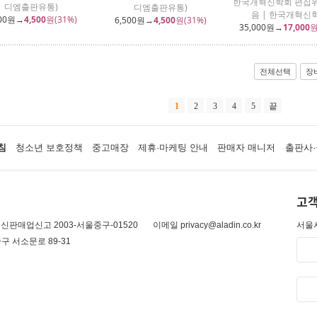
한국개혁신학회 편집위
디엠출판유통)
디엠출판유통)
음 | 한국개혁신
00
원→
4,500
원(31%)
6,500
원→
4,500
원(31%)
35,000
원→
17,000
원
전체선택
장
1
2
3
4
5
끝
침
청소년 보호정책
중고매장
제휴·마케팅 안내
판매자 매니저
출판사·
고객
신판매업신고 2003-서울중구-01520
이메일 privacy@aladin.co.kr
서울시
구 서소문로 89-31