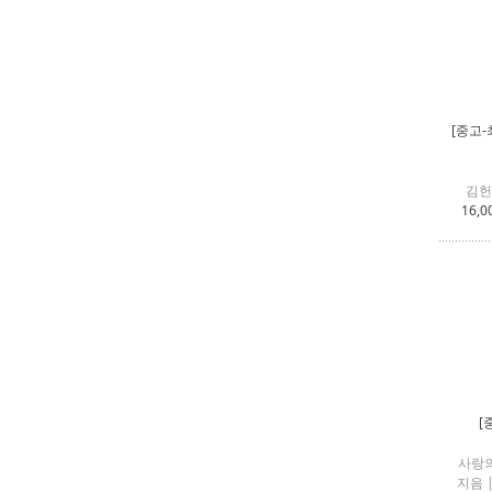
[중고-
김헌
16,0
[
사랑
지음 