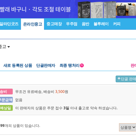
알라딘굿즈
중고매장
우주점
음반
블루레이
커피
온라인중고
중고
새로 등록된 상품
단골판매자
최종 땡처리
판
N
단골 판
송비
무조건 유료배송, 배송비
3,500
원
주문금액
없음
 예상일
이 판매자의 상품은 주문 접수
3일
이내 출고로 약속 하셨습니다.
에
99
개의 상품이 있습니다.