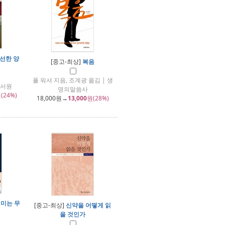
선한 양
[중고-최상]
복음
폴 워셔 지음, 조계광 옮김 | 생
레서원
명의말씀사
(24%)
18,000
원→
13,000
원(28%)
의미는 무
[중고-최상]
신약을 어떻게 읽
을 것인가