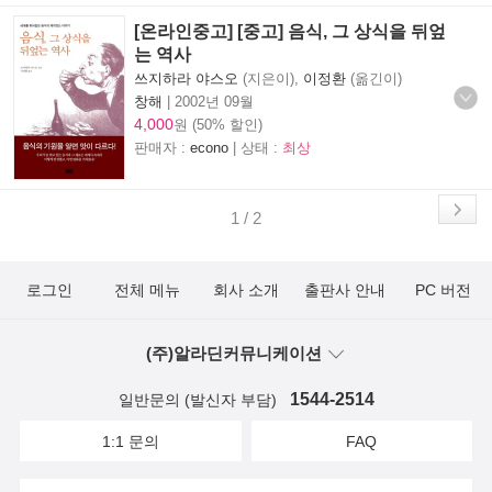
[온라인중고] [중고] 음식, 그 상식을 뒤엎
는 역사
쓰지하라 야스오
(지은이),
이정환
(옮긴이)
창해
|
2002년 09월
4,000
원 (50% 할인)
판매자 :
econo
| 상태 :
최상
1 / 2
로그인
전체 메뉴
회사 소개
출판사 안내
PC 버전
(주)알라딘커뮤니케이션
1544-2514
일반문의 (발신자 부담)
1:1 문의
FAQ