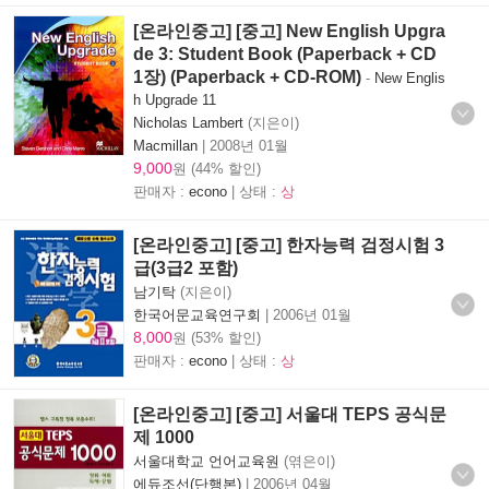
[온라인중고] [중고] New English Upgra
de 3: Student Book (Paperback + CD
1장) (Paperback + CD-ROM)
-
New Englis
h Upgrade 11
Nicholas Lambert
(지은이)
Macmillan
|
2008년 01월
9,000
원 (44% 할인)
판매자 :
econo
| 상태 :
상
[온라인중고] [중고] 한자능력 검정시험 3
급(3급2 포함)
남기탁
(지은이)
한국어문교육연구회
|
2006년 01월
8,000
원 (53% 할인)
판매자 :
econo
| 상태 :
상
[온라인중고] [중고] 서울대 TEPS 공식문
제 1000
서울대학교 언어교육원
(엮은이)
에듀조선(단행본)
|
2006년 04월