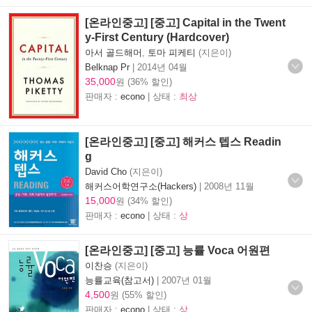
[온라인중고] [중고] Capital in the Twent
y-First Century (Hardcover)
아서 골드해머
,
토마 피케티
(지은이)
Belknap Pr
|
2014년 04월
35,000
원 (36% 할인)
판매자 :
econo
| 상태 :
최상
[온라인중고] [중고] 해커스 텝스 Readin
g
David Cho
(지은이)
해커스어학연구소(Hackers)
|
2008년 11월
15,000
원 (34% 할인)
판매자 :
econo
| 상태 :
상
[온라인중고] [중고] 능률 Voca 어원편
이찬승
(지은이)
능률교육(참고서)
|
2007년 01월
4,500
원 (55% 할인)
판매자 :
econo
| 상태 :
상