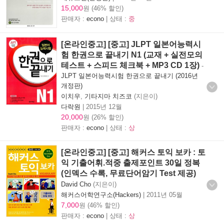
15,000
원 (46% 할인)
판매자 :
econo
| 상태 :
중
[온라인중고] [중고] JLPT 일본어능력시
험 한권으로 끝내기 N1 (교재 + 실전모의
테스트 + 스피드 체크북 + MP3 CD 1장)
-
JLPT 일본어능력시험 한권으로 끝내기 (2016년
개정판)
이치우
,
기타지마 치즈코
(지은이)
다락원
|
2015년 12월
20,000
원 (26% 할인)
판매자 :
econo
| 상태 :
상
[온라인중고] [중고] 해커스 토익 보카 : 토
익 기출어휘.적중 출제포인트 30일 정복
(인덱스 수록, 무료단어암기 Test 제공)
David Cho
(지은이)
해커스어학연구소(Hackers)
|
2011년 05월
7,000
원 (46% 할인)
판매자 :
econo
| 상태 :
상