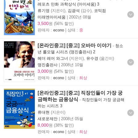
레포츠 만화 과학상식 (아이세움) 3
류기영
(지은이),
김광석
(감수),
코믹컴
미래엔아이세움
|
2002년 08월
3,500
원 (56% 할인)
판매자 :
econo
| 상태 :
중
[온라인중고] [중고] 오바마 이야기
-
청소
년 롤모델 시리즈 (명진출판사) 2
헤더 레어 와그너
(지은이),
유수경
(옮긴이)
명진출판사
|
2008년 10월
3,000
원 (54% 할인)
판매자 :
econo
| 상태 :
최상
[온라인중고] [중고] 직장인들이 가장 궁
금해하는 금융상식
-
직장인들이 가장 궁금해
하는 시리즈 3
류대현
(지은이)
새로운제안
|
2008년 05월
8,000
원 (38% 할인)
판매자 :
econo
| 상태 :
최상