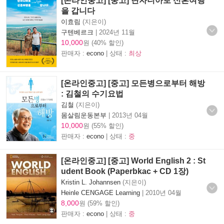
[온라인중고] [중고] 탄자니아로 신혼여행
을 갑니다
이효림
(지은이)
구텐베르크
|
2024년 11월
10,000
원 (40% 할인)
판매자 :
econo
| 상태 :
최상
[온라인중고] [중고] 모든병으로부터 해방
: 김철의 수기요법
김철
(지은이)
몸살림운동본부
|
2013년 04월
10,000
원 (55% 할인)
판매자 :
econo
| 상태 :
중
[온라인중고] [중고] World English 2 : St
udent Book (Paperbkac + CD 1장)
Kristin L. Johannsen
(지은이)
Heinle CENGAGE Learning
|
2010년 04월
8,000
원 (59% 할인)
판매자 :
econo
| 상태 :
중