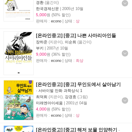
경환
(옮긴이)
한국경제신문
|
2005년 10월
5,000
원 (50% 할인)
판매자 :
econo
| 상태 :
상
[온라인중고] [중고] 나쁜 사마리아인들
장하준
(지은이),
이순희
(옮긴이)
부키
|
2007년 10월
9,000
원 (36% 할인)
판매자 :
econo
| 상태 :
최상
[온라인중고] [중고] 무인도에서 살아남기
-
서바이벌 만화 과학상식 1
최덕희
(지은이),
강경효
(그림)
미래엔아이세움
|
2001년 04월
4,000
원 (59% 할인)
판매자 :
econo
| 상태 :
상
[온라인중고] [중고] 해저 보물 인양하기
-