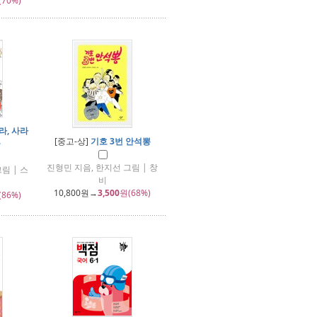
(70%)
라, 사라
[중고-상]
기호 3번 안석뽕
웅
진형민 지음, 한지선 그림 | 창
림 | 스
비
10,800
원→
3,500
원(68%)
(86%)