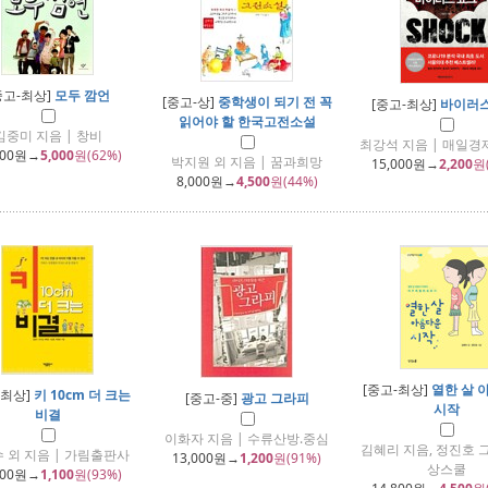
중고-최상]
모두 깜언
[중고-상]
중학생이 되기 전 꼭
[중고-최상]
바이러스
읽어야 할 한국고전소설
김중미 지음 | 창비
최강석 지음 | 매일
000
원→
5,000
원(62%)
박지원 외 지음 | 꿈과희망
15,000
원→
2,200
원
8,000
원→
4,500
원(44%)
[중고-최상]
열한 살 
-최상]
키 10cm 더 크는
[중고-중]
광고 그라피
시작
비결
이화자 지음 | 수류산방.중심
김혜리 지음, 정진호 그
 외 지음 | 가림출판사
13,000
원→
1,200
원(91%)
상스쿨
000
원→
1,100
원(93%)