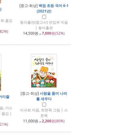
[중고-최상]
백점 초등 국어 6-1
안
(2021년)
명희 옮김
동아출판(참고서) 편집부 지음
| 동아출판
82%)
14,500
원→
7,000
원(52%)
[중고-최상]
사람을 품어 나라
거미줄
를 세우다
음, 가스
이규희 지음, 최현묵 그림 | 스
 옮김 |
푼북
11,000
원→
2,200
원(80%)
21%)