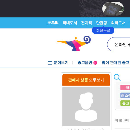
HOME
국내도서
전자책
만권당
외국도서
첫달무료
온라인 
분야보기
중고음반
많이 판매된 중고
N
1천원부터
중고음반
판매자 상품
모두보기
배
최소
출고
이 분야