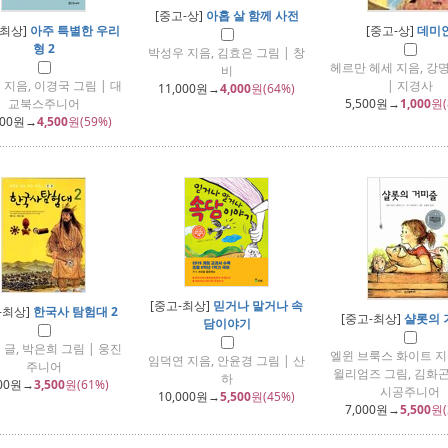
[중고-상]
아홉 살 함께 사전
-최상]
아주 특별한 우리
[중고-상]
데미
형 2
박성우 지음, 김효은 그림 | 창
헤르만 헤세 지음, 강
비
지음, 이경국 그림 | 대
| 지경사
11,000
원→
4,000
원(64%)
교북스주니어
5,500
원→
1,000
원(
000
원→
4,500
원(59%)
[중고-최상]
믿거나 말거나 속
-최상]
한국사 탐험대 2
[중고-최상]
샬롯의 
담이야기
글, 박은희 그림 | 웅진
엘윈 브룩스 화이트 지
임덕연 지음, 안윤경 그림 | 산
주니어
윌리엄즈 그림, 김화곤
하
00
원→
3,500
원(61%)
시공주니어
10,000
원→
5,500
원(45%)
7,000
원→
5,500
원(