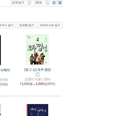
모두보기
24개
바구니 담기
보관함 담기
마이리스트 담기
[중고-상]
모두 깜언
 수학자
김중미 지음 | 창비
바웃어북
13,000
원→
2,000
원(85%)
(63%)