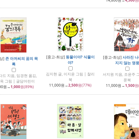
14,800
원→
4,500
원
[중고-최상]
동물이야? 식물이
[중고-최상]
사라진 나
상]
존 아저씨의 꿈의 목
야?
지지 않는 영
록
김지현 글, 이지윤 그림 | 찰리
서지원 지음, 조윤주 그
다드 지음, 임경현 옮김,
북
푼북
옥 그림 | 글담어린이
11,000
원→
2,500
원(77%)
11,000
원→
1,500
원
00
원→
1,000
원(89%)