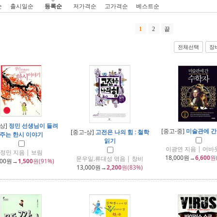
순
출시일순
등록순
저가격순
고가격순
베스트순
1
2
끝
전체선택
장
-상]
정민 선생님이 들려
[중고-중]
미술관에 간
[중고-상]
고전은 나의 힘 : 철학
주는 한시 이야기
읽기
이광연 지음 | 어
정민 지음 | 보림
18,000
원→
6,600
원
문우일.류대성 엮음 | 창비
000
원→
1,500
원(91%)
13,000
원→
2,200
원(83%)