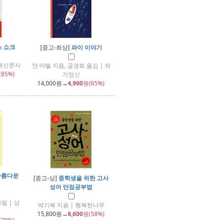
 쇼크
[중고-최상]
파이 이야기
경제신문사
얀 마텔 지음, 공경희 옮김 | 작
(85%)
가정신
14,000
원→
4,900
원(65%)
아름다운
[중고-상]
중학생을 위한 고사
성어 만점공부법
림 | 상
박기복 지음 | 행복한나무
15,800
원→
6,600
원(58%)