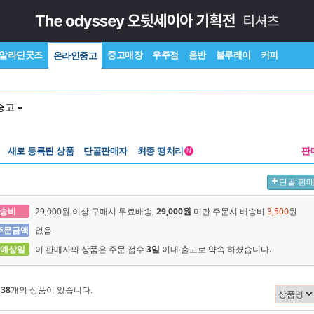
알라딘굿즈
중고매장
우주점
음반
블루레이
커피
온라인중고
중고
새로 등록된 상품
단골판매자
최종 땡처리
판
N
단골 판
송비
29,000원 이상 구매시 무료배송,
29,000원
미만 주문시 배송비
3,500
원
주문금액
없음
 예상일
이 판매자의 상품은 주문 접수
3일
이내 출고로 약속 하셨습니다.
에
38
개의 상품이 있습니다.