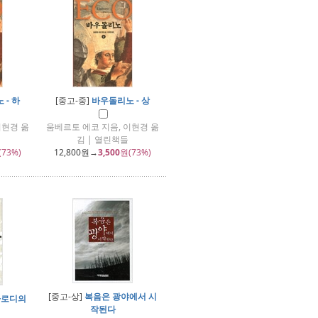
 - 하
[중고-중]
바우돌리노 - 상
이현경 옮
움베르토 에코 지음, 이현경 옮
김 | 열린책들
(73%)
12,800
원→
3,500
원(73%)
[중고-상]
복음은 광야에서 시
파로디의
작된다
건