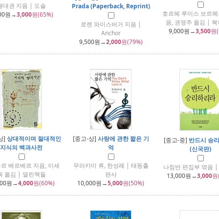
황대권 지음 | 도솔
Prada (Paperback, Reprint)
호르헤 루이스 보르헤
00
원→
3,000
원(65%)
음, 권영주 옮김 | 
로렌 와이스버거 지음 |
9,000
원→
3,500
원(
Anchor
9,500
원→
2,000
원(79%)
상]
상대적이며 절대적인
[중고-상]
사랑에 관한 짧은 기
[중고-중]
반드시 승
지식의 백과사전
억
(신국판)
르 베르베르 지음, 이세
무라카미 류, 한성례 | 태동출
나침반 편집부 엮음 |
욱 옮김 | 열린책들
판사
13,000
원→
3,000
원
000
원→
4,000
원(60%)
10,000
원→
5,000
원(50%)