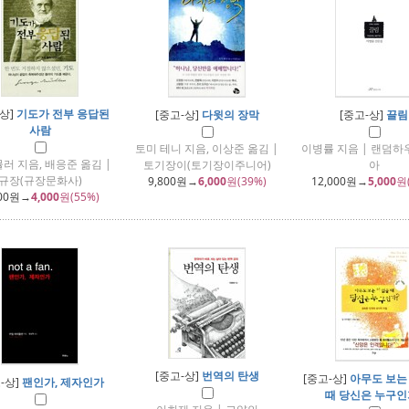
-상]
기도가 전부 응답된
[중고-상]
다윗의 장막
[중고-상]
끌림
사람
토미 테니 지음, 이상준 옮김 |
이병률 지음 | 랜덤
러 지음, 배응준 옮김 |
토기장이(토기장이주니어)
아
규장(규장문화사)
9,800
원→
6,000
원(39%)
12,000
원→
5,000
원
00
원→
4,000
원(55%)
[중고-상]
번역의 탄생
[중고-상]
아무도 보는
-상]
팬인가, 제자인가
때 당신은 누구인