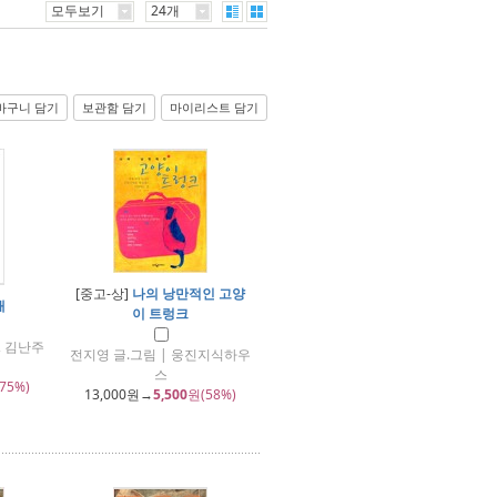
모두보기
24개
바구니 담기
보관함 담기
마이리스트 담기
[중고-상]
나의 낭만적인 고양
새
이 트렁크
, 김난주
전지영 글.그림 | 웅진지식하우
스
75%)
13,000
원→
5,500
원(58%)