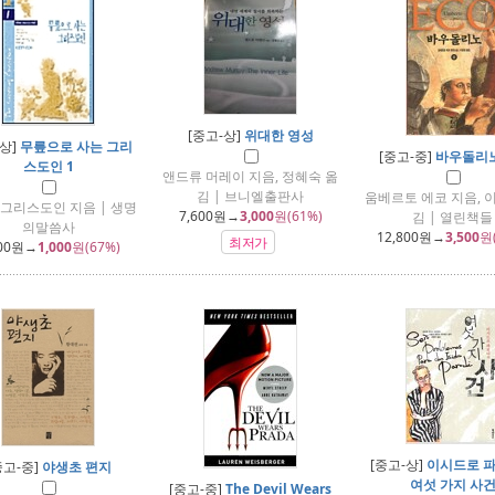
[중고-상]
위대한 영성
-상]
무릎으로 사는 그리
[중고-중]
바우돌리노
스도인 1
앤드류 머레이 지음, 정혜숙 옮
김 | 브니엘출판사
움베르토 에코 지음, 
그리스도인 지음 | 생명
7,600
원→
3,000
원(61%)
김 | 열린책들
의말씀사
12,800
원→
3,500
원
최저가
00
원→
1,000
원(67%)
[중고-상]
이시드로 
중고-중]
야생초 편지
여섯 가지 사
[중고-중]
The Devil Wears