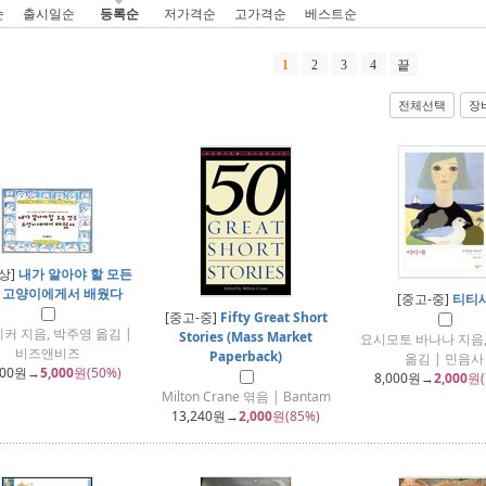
순
출시일순
등록순
저가격순
고가격순
베스트순
1
2
3
4
끝
전체선택
장
상]
내가 알아야 할 모든
 고양이에게서 배웠다
[중고-중]
티티
[중고-중]
Fifty Great Short
커 지음, 박주영 옮김 |
Stories (Mass Market
요시모토 바나나 지음
비즈앤비즈
Paperback)
옮김 | 민음사
000
원→
5,000
원(50%)
8,000
원→
2,000
원(
Milton Crane 엮음 | Bantam
13,240
원→
2,000
원(85%)