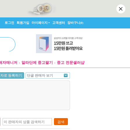
로그인
회원가입
마이페이지
고객센터
장바구니
(0)
매자매니저
알라딘에 중고팔기
중고 전문셀러샵
단골 판매자 보기
매자로 등록하기
검색