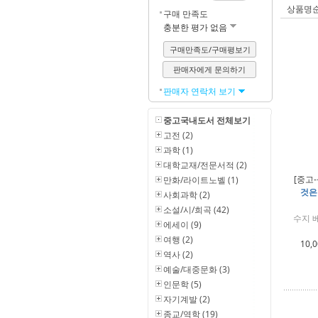
상품명
구매 만족도
충분한 평가 없음
구매만족도/구매평보기
판매자에게 문의하기
판매자 연락처 보기
중고국내도서 전체보기
고전 (2)
과학 (1)
대학교재/전문서적 (2)
[중고-
만화/라이트노벨 (1)
것은
사회과학 (2)
소설/시/희곡 (42)
수지 베
에세이 (9)
여행 (2)
10,
역사 (2)
예술/대중문화 (3)
인문학 (5)
자기계발 (2)
종교/역학 (19)