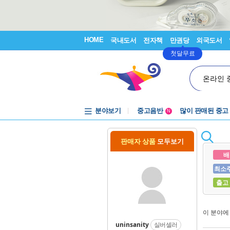
HOME
국내도서
전자책
만권당
외국도서
첫달무료
온라인 
분야보기
중고음반
많이 판매된 중고
N
1천원부터
중고음반
판매자 상품
모두보기
배
최소
출고
이 분야
uninsanity
실버셀러