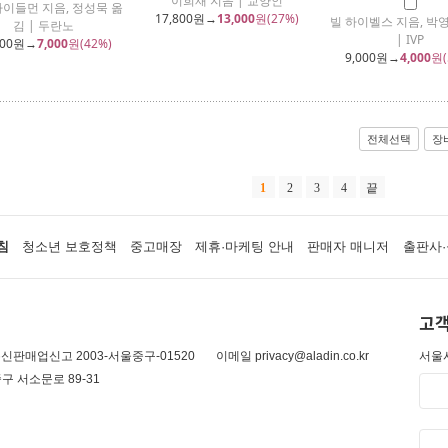
이희재 지음 | 교양인
아이들먼 지음, 정성묵 옮
17,800
원→
13,000
원(27%)
빌 하이벨스 지음, 박
김 | 두란노
| IVP
000
원→
7,000
원(42%)
9,000
원→
4,000
원(
전체선택
장
1
2
3
4
끝
침
청소년 보호정책
중고매장
제휴·마케팅 안내
판매자 매니저
출판사·
고객
신판매업신고 2003-서울중구-01520
이메일 privacy@aladin.co.kr
서울시
구 서소문로 89-31