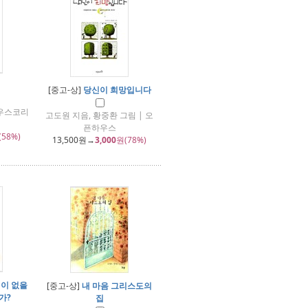
[중고-상]
당신이 희망입니다
하우스코리
고도원 지음, 황중환 그림 | 오
픈하우스
(58%)
13,500
원→
3,000
원(78%)
 이 없을
[중고-상]
내 마음 그리스도의
가?
집