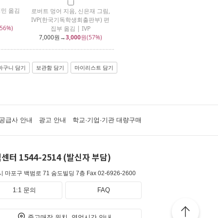
영민 옮김
로버트 멍어 지음, 신은재 그림,
IVP(한국기독학생회출판부) 편
56%)
집부 옮김 | IVP
7,000
원→
3,000
원(57%)
바구니 담기
보관함 담기
마이리스트 담기
공급사 안내
광고 안내
학교·기업·기관 대량구매
센터 1544-2514 (발신자 부담)
 마포구 백범로 71 숨도빌딩 7층
Fax 02-6926-2600
1:1 문의
FAQ
중고매장 위치, 영업시간 안내