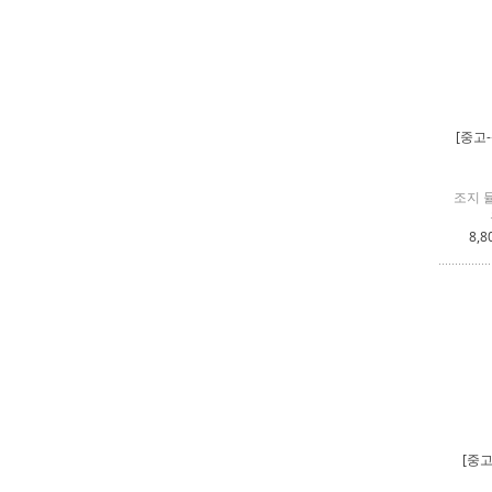
[중고
조지 뮬
8,8
[중고