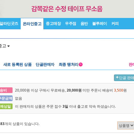
알라딘굿즈
중고매장
우주점
음반
블루레이
커피
온라인중고
중고
새로 등록된 상품
단골판매자
최종 땡처리
판
N
단골 판
송비
20,000원 이상 구매시 무료배송,
20,000원
미만 주문시 배송비
3,500
원
주문금액
없음
 예상일
이 판매자의 상품은 주문 접수
3일
이내 출고로 약속 하셨습니다.
에
83
개의 상품이 있습니다.