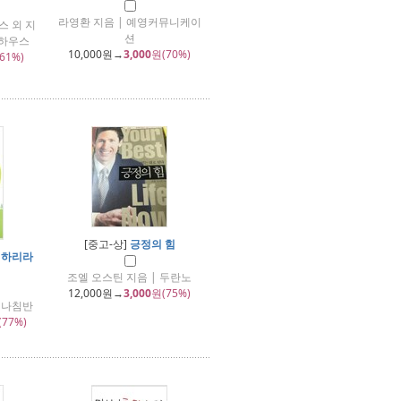
라영환 지음 | 예영커뮤니케이
스 외 지
션
북하우스
10,000
원→
3,000
원(70%)
61%)
[중고-상]
긍정의 힘
리하리라
조엘 오스틴 지음 | 두란노
12,000
원→
3,000
원(75%)
 나침반
(77%)