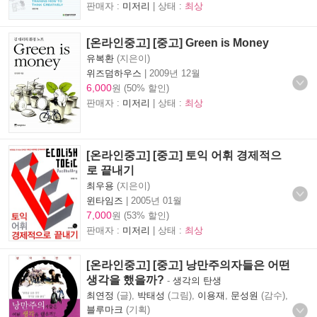
판매자 :
미저리
| 상태 :
최상
[온라인중고] [중고] Green is Money
유복환
(지은이)
위즈덤하우스
|
2009년 12월
6,000
원 (50% 할인)
판매자 :
미저리
| 상태 :
최상
[온라인중고] [중고] 토익 어휘 경제적으
로 끝내기
최우용
(지은이)
윈타임즈
|
2005년 01월
7,000
원 (53% 할인)
판매자 :
미저리
| 상태 :
최상
[온라인중고] [중고] 낭만주의자들은 어떤
생각을 했을까?
-
생각의 탄생
최연정
(글),
박태성
(그림),
이용재
,
문성원
(감수),
블루마크
(기획)