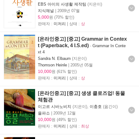
EBS 아이의 사생활 제작팀
(지은이)
지식채널
|
2009년 07월
5,000
원 (70% 할인)
판매자 :
미저리
| 상태 :
상
[온라인중고] [중고] Grammar in Contex
t (Paperback, 4 I.S.ed)
-
Grammar In Conte
xt 4
Sandra N. Elbaum
(지은이)
Thomson Heinle
|
2005년 05월
10,000
원 (61% 할인)
판매자 :
미저리
| 상태 :
상
[온라인중고] [중고] 생생 클로즈업! 동물
체험관
이고르 시바노비치
(지은이),
이충호
(옮긴이)
을파소
|
2009년 12월
10,000
원 (49% 할인)
판매자 :
미저리
| 상태 :
최상