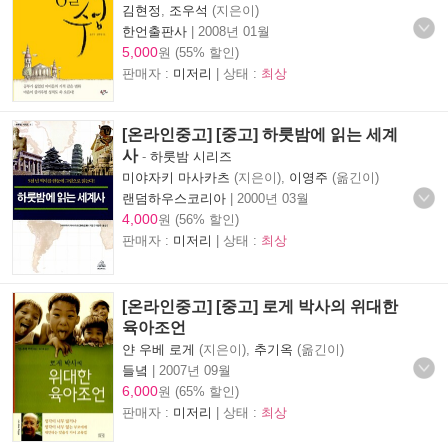
김현정
,
조우석
(지은이)
한언출판사
|
2008년 01월
5,000
원 (55% 할인)
판매자 :
미저리
| 상태 :
최상
[온라인중고] [중고] 하룻밤에 읽는 세계
사
-
하룻밤 시리즈
미야자키 마사카츠
(지은이),
이영주
(옮긴이)
랜덤하우스코리아
|
2000년 03월
4,000
원 (56% 할인)
판매자 :
미저리
| 상태 :
최상
[온라인중고] [중고] 로게 박사의 위대한
육아조언
얀 우베 로게
(지은이),
추기옥
(옮긴이)
들녘
|
2007년 09월
6,000
원 (65% 할인)
판매자 :
미저리
| 상태 :
최상