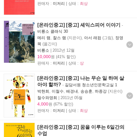
판매자 :
미저리
| 상태 :
최상
[온라인중고] [중고] 셰익스피어 이야기
-
비룡소 클래식 30
메리 램
,
찰스 램
(지은이),
아서 래컴
(그림),
정영
목
(옮긴이)
비룡소
|
2012년 12월
10,000
원 (41% 할인)
판매자 :
미저리
| 상태 :
상
[온라인중고] [중고] 나는 무슨 일 하며 살
아야 할까?
-
길담서원 청소년인문학교실 1
박현희
,
이철수
,
배경내
,
송승훈
,
하종강
(지은이)
철수와영희
|
2011년 05월
4,000
원 (67% 할인)
판매자 :
미저리
| 상태 :
최상
[온라인중고] [중고] 꿈을 이루는 6일간의
수업