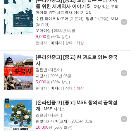
[온라인중고] [중고] 교양 있는 우리 아이
를 위한 세계역사 이야기 5
-
교양 있는 우리
아이를 위한 세계역사 이야기 1 5
수잔 와이즈 바우어
(지은이),
정병수
(그림),
보라
(옮긴이)
꼬마이실
|
2005년 08월
9,000
원 (55% 할인)
판매자 :
미저리
| 상태 :
최상
[온라인중고] [중고] 한 권으로 읽는 중국
사
김은빈
(지은이)
지경사
|
2006년 03월
5,000
원 (58% 할인)
판매자 :
미저리
| 상태 :
최상
[온라인중고] [중고] MSE 창의적 공학설
계
-
MSE 시리즈
김은경
(지은이)
한빛아카데미(교재)
|
2016년 01월
10,000
원 (55% 할인)