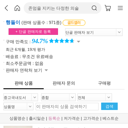
행돌이
(판매 상품수 : 971종)
+ 단골 판매자로 등록
94.7%
구매 만족도 :
최근 6개월, 19개 평가
배송료 : 무조건 유료배송
최소주문금액 : 없음
판매자 연락처 보기
판매 상품
판매자 문의
구매평
검색
상품명순
|
출시일순
|
등록순
|
저가격순
|
고가격순
|
베스트순