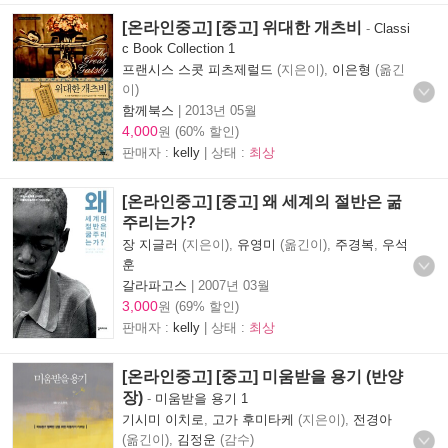
[온라인중고] [중고] 위대한 개츠비
-
Classi
c Book Collection 1
프랜시스 스콧 피츠제럴드
(지은이),
이은형
(옮긴
이)
함께북스
|
2013년 05월
4,000
원 (60% 할인)
판매자 :
kelly
| 상태 :
최상
[온라인중고] [중고] 왜 세계의 절반은 굶
주리는가?
장 지글러
(지은이),
유영미
(옮긴이),
주경복
,
우석
훈
갈라파고스
|
2007년 03월
3,000
원 (69% 할인)
판매자 :
kelly
| 상태 :
최상
[온라인중고] [중고] 미움받을 용기 (반양
장)
-
미움받을 용기 1
기시미 이치로
,
고가 후미타케
(지은이),
전경아
(옮긴이),
김정운
(감수)