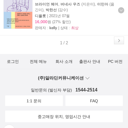
브라이언 헤어
,
버네사 우즈
(지은이),
이민아
(옮
긴이),
박한선
(감수)
디플롯
|
2021년 07월
16,000
원 (27% 할인)
판매자 :
kelly
| 상태 :
최상
1 / 2
로그인
전체 메뉴
회사 소개
출판사 안내
PC 버전
(주)알라딘커뮤니케이션
1544-2514
일반문의 (발신자 부담)
1:1 문의
FAQ
중고매장 위치, 영업시간 안내
뒤로