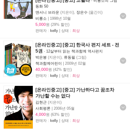
[온라인중고] [중고] 고릴라
-
비룡소의 그림
동화 50
앤서니 브라운
(지은이),
장은수
(옮긴이)
비룡소
|
1998년 10월
5,000
원 (29% 할인)
판매자 :
kelly
| 상태 :
최상
[온라인중고] [중고] 한국사 편지 세트 - 전
5권
-
12살부터 읽는 책과함께 역사편지
박은봉
(지은이),
류동필
(그림)
책과함께어린이
|
2009년 02월
40,000
원 (42% 할인)
판매자 :
kelly
| 상태 :
최상
[온라인중고] [중고] 가난하다고 꿈조차
가난할 수는 없다
김현근
(지은이)
사회평론
|
2006년 05월
4,000
원 (63% 할인)
판매자 :
kelly
| 상태 :
최상