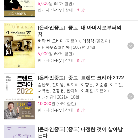
5,000
원 (58% 할인)
판매자 :
kelly
| 상태 :
최상
[온라인중고] [중고] 내 아버지로부터의
꿈
버락 H. 오바마
(지은이),
이경식
(옮긴이)
랜덤하우스코리아
|
2007년 07월
5,000
원 (58% 할인)
판매자 :
kelly
| 상태 :
최상
[온라인중고] [중고] 트렌드 코리아 2022
김난도
,
전미영
,
최지혜
,
이향은
,
이준영
,
이수진
,
서유현
,
권정윤
,
한다혜
,
이혜원
(지은이)
미래의창
|
2021년 10월
10,000
원 (44% 할인)
판매자 :
kelly
| 상태 :
최상
[온라인중고] [중고] 다정한 것이 살아남
는다