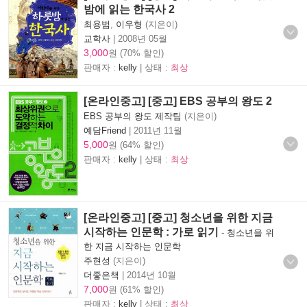
밤에 읽는 한국사 2
최용범
,
이우형
(지은이)
교학사
|
2008년 05월
3,000
원 (70% 할인)
판매자 :
kelly
| 상태 :
최상
[온라인중고] [중고] EBS 공부의 왕도 2
EBS 공부의 왕도 제작팀
(지은이)
예담Friend
|
2011년 11월
5,000
원 (64% 할인)
판매자 :
kelly
| 상태 :
최상
[온라인중고] [중고] 청소년을 위한 지금
시작하는 인문학 : 가로 읽기
-
청소년을 위
한 지금 시작하는 인문학
주현성
(지은이)
더좋은책
|
2014년 10월
7,000
원 (61% 할인)
판매자 :
kelly
| 상태 :
최상