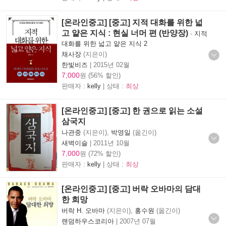
[온라인중고] [중고] 지적 대화를 위한 넓
고 얕은 지식 : 현실 너머 편 (반양장)
-
지적
대화를 위한 넓고 얕은 지식 2
채사장
(지은이)
한빛비즈
|
2015년 02월
7,000
원 (56% 할인)
판매자 :
kelly
| 상태 :
최상
[온라인중고] [중고] 한 권으로 읽는 소설
삼국지
나관중
(지은이),
박영일
(옮긴이)
새벽이슬
|
2011년 10월
7,000
원 (72% 할인)
판매자 :
kelly
| 상태 :
최상
[온라인중고] [중고] 버락 오바마의 담대
한 희망
버락 H. 오바마
(지은이),
홍수원
(옮긴이)
랜덤하우스코리아
|
2007년 07월