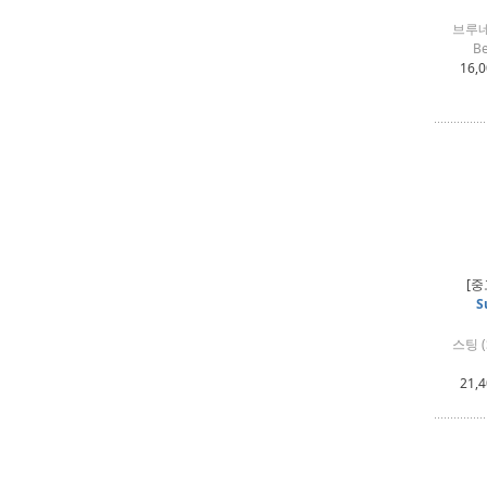
브루네츠
B
16,
[중
S
스팅 (
21,