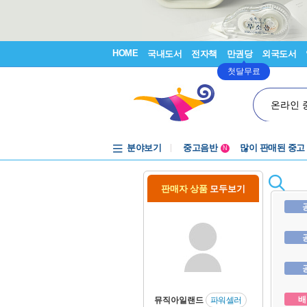
HOME
국내도서
전자책
만권당
외국도서
첫달무료
온라인 
분야보기
중고음반
많이 판매된 중고
N
1천원부터
중고음반
판매자 상품
모두보기
배
뮤직아일랜드
파워셀러