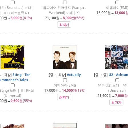
 (Brunettes) 노래 |
뱀파이어 위크엔드 (Vampire
이엠아이(EMI
eatball(비트볼뮤직)
Weekend) 노래 | XL
16,000
원→
13,000
원
000
원→
3,000
원(81%)
21,100
원→
8,900
원(58%)
최저가
고-최상]
Sting - Ten
[중고-최상]
Actually
[중고-중]
U2 - Achtu
ummoner‘s Tales
이엠아이(EMI)
유투(U2) 노래 | 
Sting) 노래 | 유니버설
17,000
원→
14,000
원(18%)
(Universal)
(Universal)
21,400
원→
7,000
원
최저가
400
원→
9,600
원(55%)
최저가