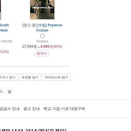
Scott
[중고-중]
[수입] Psyence
Here
Fiction
 Heron)
Mowax
27,900
원→
4,000
원(86%)
(62%)
최저가
바구니 담기
보관함 담기
마이리스트 담기
0
끝
공급사 안내
광고 안내
학교·기업·기관 대량구매
센터 1544-2514 (발신자 부담)