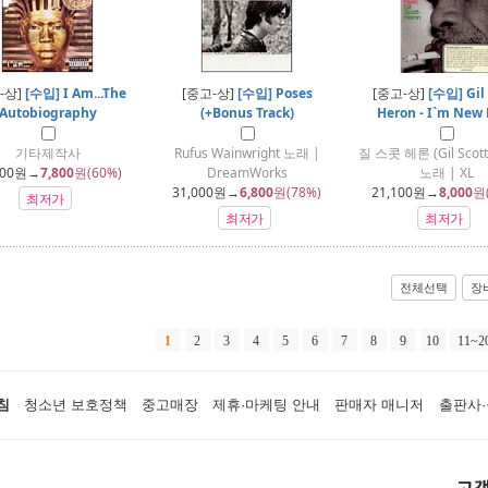
-상]
[수입] I Am...The
[중고-상]
[수입] Poses
[중고-상]
[수입] Gil 
Autobiography
(+Bonus Track)
Heron - I`m New 
기타제작사
Rufus Wainwright 노래 |
질 스콧 헤론 (Gil Scott
600
원→
7,800
원(60%)
DreamWorks
노래 | XL
31,000
원→
6,800
원(78%)
21,100
원→
8,000
원
최저가
최저가
최저가
전체선택
장
1
2
3
4
5
6
7
8
9
10
11~2
침
청소년 보호정책
중고매장
제휴·마케팅 안내
판매자 매니저
출판사·
고객