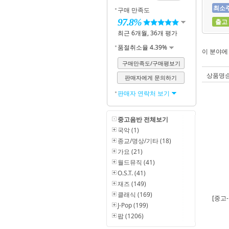
최소
구매 만족도
97.8%
출고
최근 6개월, 36개 평가
품절취소율 4.39%
이 분야
구매만족도/구매평보기
상품명
판매자에게 문의하기
판매자 연락처 보기
중고음반 전체보기
국악 (1)
종교/명상/기타 (18)
가요 (21)
월드뮤직 (41)
O.S.T. (41)
재즈 (149)
클래식 (169)
[중고
J-Pop (199)
팝 (1206)