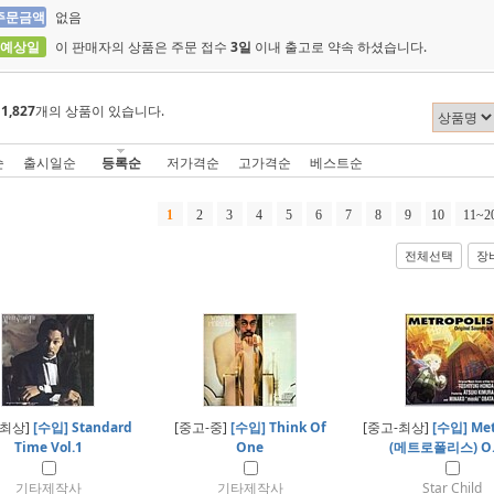
주문금액
없음
 예상일
이 판매자의 상품은 주문 접수
3일
이내 출고로 약속 하셨습니다.
에
1,827
개의 상품이 있습니다.
순
출시일순
등록순
저가격순
고가격순
베스트순
1
2
3
4
5
6
7
8
9
10
11~2
전체선택
장
-최상]
[수입] Standard
[중고-중]
[수입] Think Of
[중고-최상]
[수입] Met
Time Vol.1
One
(메트로폴리스) O.S
기타제작사
기타제작사
Star Child