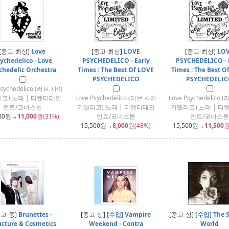
[중고-최상]
Love
[중고-최상]
LOVE
[중고-최상]
LO
ychedelico - Love
PSYCHEDELICO - Early
PSYCHEDELICO - 
chedelic Orchestra
Times : The Best Of LOVE
Times : The Best O
PSYCHEDELICO
PSYCHEDELIC
Psychedelico (러브 사이
코) 노래 | 티엔터테인
Love Psychedelico (러브 사이
Love Psychedelico
먼트/코너스톤
키델리코) 노래 | 티엔터테인
키델리코) 노래 | 티
00
원→
11,000
원(31%)
먼트/코너스톤
먼트/코너스톤
15,500
원→
8,000
원(48%)
15,500
원→
11,500
원
중고-중]
Brunettes -
[중고-상]
[수입] Vampire
[중고-상]
[수입] The 
ucture & Cosmetics
Weekend - Contra
World