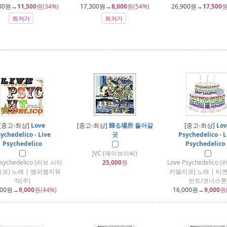
00
원→
11,500
원(34%)
17,300
원→
8,000
원(54%)
26,900
원→
17,500
원
최저가
최저가
[중고-최상]
Love
[중고-최상]
歸る場所 돌아갈
[중고-최상]
Lov
ychedelico - Live
곳
Psychedelico - 
Psychedelico
Psychedelico 
JVC (제이브이씨)
Psychedelico (러브 사이
25,000
원
Love Psychedelico
코) 노래 | 엠피엠지뮤
키델리코) 노래 | 티
직(주)
먼트/코너스톤
000
원→
9,000
원(44%)
16,000
원→
9,000
원