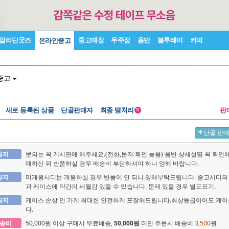
알라딘굿즈
중고매장
우주점
음반
블루레이
커피
온라인중고
중고
새로 등록된 상품
단골판매자
최종 땡처리
판
N
단골 판
공지
문의는 꼭 게시판에 해주세요.(전화,문자 확인 늦음) 음반 상세설명 꼭 확인
매하신 뒤 반품하실 경우 배송비 부담하셔야 하니 양해 바랍니다.
공지
미개봉시디는 개봉하실 경우 반품이 안 되니 양해부탁드립니다. 중고시디의 
과 케이스에 약간의 세월감 있을 수 있습니다. 문제 있을 경우 별도표기.
공지
케이스 손상 안 가게 최대한 안전하게 포장해드립니다.최상등급이어도 케이
다.
송비
50,000원 이상 구매시 무료배송,
50,000원
미만 주문시 배송비
3,500
원