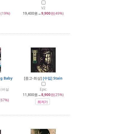
)
V2
(19%)
19,400
원→
9,900
원(49%)
ng Baby
[중고-최상]
[수입] Stain
유니버설
Epic
11,800
원→
8,900
원(25%)
(67%)
최저가