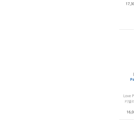
17,3
Ps
Love 
키델리
16,