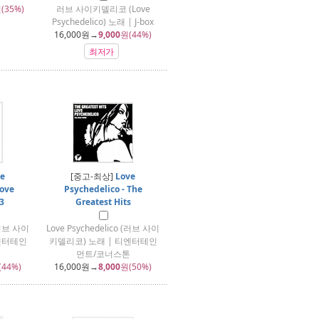
(35%)
러브 사이키델리코 (Love
Psychedelico) 노래 | J-box
16,000
원→
9,000
원(44%)
최저가
e
[중고-최상]
Love
Love
Psychedelico - The
3
Greatest Hits
 (러브 사이
Love Psychedelico (러브 사이
엔터테인
키델리코) 노래 | 티엔터테인
먼트/코너스톤
(44%)
16,000
원→
8,000
원(50%)