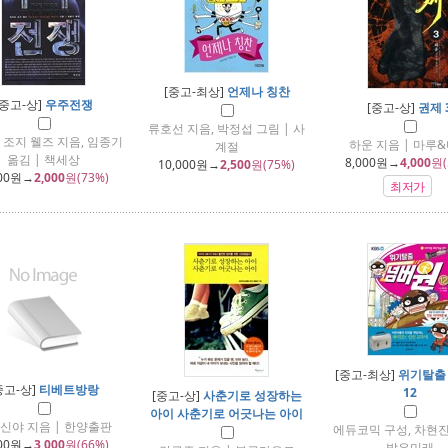
[중고-최상]
언제나 칭찬
[중고-상]
우주전쟁
[중고-상]
권제 
류호선 지음, 박정섭 그림 | 사
 조지 웰즈 지음, 임종기
하운 지음 | 마루
계절
옮김 | 책세상
8,000
원→
4,000
원(
10,000
원→
2,500
원(75%)
00
원→
2,000
원(73%)
최저가
[중고-최상]
위기탈출
중고-상]
티베트방랑
12
[중고-상]
사춘기로 성장하는
아이 사춘기로 어긋나는 아이
신야 지음 | 한양출판
에듀코믹 구성, 차현진
00
원→
3,000
원(66%)
밝은미래