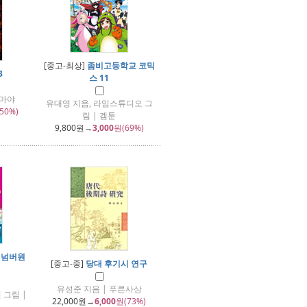
[중고-최상]
좀비고등학교 코믹
3
스 11
&마야
유대영 지음, 라임스튜디오 그
50%)
림 | 겜툰
9,800
원→
3,000
원(69%)
 넘버원
[중고-중]
당대 후기시 연구
유성준 지음 | 푸른사상
 그림 |
22,000
원→
6,000
원(73%)