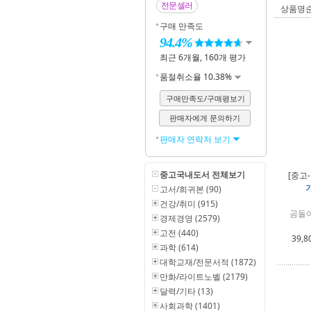
전문셀러
상품명
구매 만족도
94.4%
최근 6개월, 160개 평가
품절취소율 10.38%
구매만족도/구매평보기
판매자에게 문의하기
판매자 연락처 보기
중고국내도서 전체보기
[중고
기
고서/희귀본 (90)
건강/취미 (915)
곰돌이
경제경영 (2579)
고전 (440)
39,8
과학 (614)
대학교재/전문서적 (1872)
만화/라이트노벨 (2179)
달력/기타 (13)
사회과학 (1401)