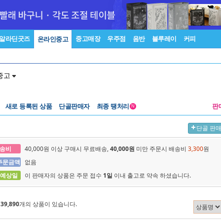
알라딘굿즈
중고매장
우주점
음반
블루레이
커피
온라인중고
중고
새로 등록된 상품
단골판매자
최종 땡처리
판
N
단골 판
송비
40,000원 이상 구매시 무료배송,
40,000원
미만 주문시 배송비
3,300
원
주문금액
없음
 예상일
이 판매자의 상품은 주문 접수
1일
이내 출고로 약속 하셨습니다.
에
39,890
개의 상품이 있습니다.