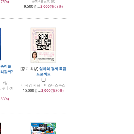
문화사(단행본)
(75%)
9,500
원→
3,000
원(68%)
 종이를
[중고-최상]
엄마의 경제 독립
내려갈까?
프로젝트
 그림,
이지영 지음 | 비즈니스북스
수 | 생
15,000
원→
3,000
원(80%)
(83%)