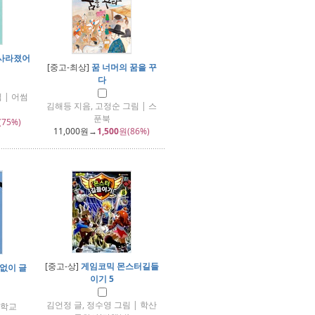
사라졌어
[중고-최상]
꿈 너머의 꿈을 꾸
다
 | 어썸
김해등 지음, 고정순 그림 | 스
푼북
(75%)
11,000
원→
1,500
원(86%)
[중고-상]
게임코믹 몬스터길들
없이 글
이기 5
김언정 글, 정수영 그림 | 학산
리학교