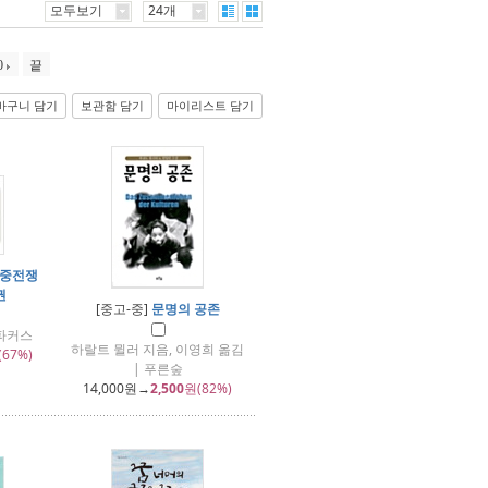
모두보기
24개
0
끝
바구니 담기
보관함 담기
마이리스트 담기
미중전쟁
권
[중고-중]
문명의 공존
앤파커스
하랄트 뮐러 지음, 이영희 옮김
(67%)
| 푸른숲
14,000
원→
2,500
원(82%)