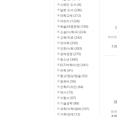
스페인 도서 (6)
일본 도서 (236)
대학교재 (212)
어린이 (1226)
예술/대중문화 (100)
소설/시/희곡 (224)
허버트
교육/자료 (242)
언어학 (250)
7,5
인문/사회 (283)
경제경영 (275)
청소년 (345)
ELT/어학/사전 (341)
의학 (41)
종교/명상/점술 (52)
컴퓨터 (56)
건축/디자인 (64)
역사 (73)
수험서 (67)
[
기술공학 (88)
과학/수학/생태 (101)
등원
가족/관계 (12)
8,8