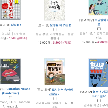
[중고-최상]
우당탕이 
요
[중고-상]
삽질정신
[중고-상]
운명을 바꾸는 법
함윤미 글, 이영지 그림
신영 지음 | 다산북스
정공 강설, 이기화 옮김 | 불광
키즈
000
원→
1,500
원(88%)
출판사
12,000
원→
3,000
원
16,000
원→
3,500
원(78%)
중]
Illustration Now! 2
[중고-최상]
도시농부 송아의
[중고-상]
청소년 거침
(Hardcover)
관찰일기
쓰기 : 전략
ann, Julius | Taschen
여태동 지음, 이미진 그림 | 책
김주환 지음 | 우
America Llc
내음