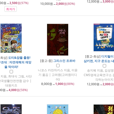
12,000
원→
3,000
원
000
원→
2,500
원(97%)
10,000
원→
2,000
원(80%)
최저가
[중고-최상]
디지털이
-최상]
도티&잠뜰 출동!
[중고-중]
그리스인 조르바
삼키면, 지구 온도는 
구조대 : 자연재해의 재앙
을 막아라!
니코스 카잔차키스 지음, 이윤
송지혜 지음, 김성영
기 옮김 | 고려원(고려원미디
CMS영재교육연구소 감
지음, 최대식 그림, 사단
어)
각하는아이지
한국생활안전연합 감수 |
8,000
원→
1,000
원(88%)
12,000
원→
2,000
원
대원키즈
00
원→
4,000
원(58%)