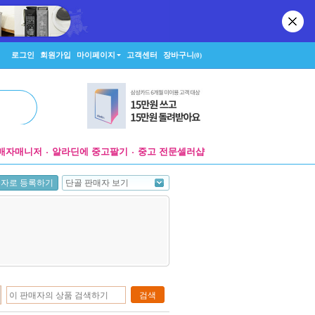
로그인
회원가입
마이페이지
고객센터
장바구니
(0)
매자매니저
알라딘에 중고팔기
중고 전문셀러샵
단골 판매자 보기
매자로 등록하기
검색