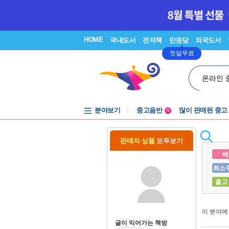
HOME
국내도서
전자책
만권당
외국도서
첫달무료
온라인 
분야보기
중고음반
많이 판매된 중고
N
1천원부터
중고음반
판매자 상품
모두보기
배
최소
출고
이 분야
글이 익어가는 책방