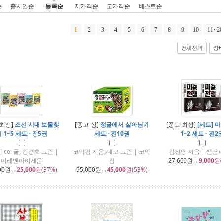
순
출시일순
등록순
저가격순
고가격순
베스트순
1
2
3
4
5
6
7
8
9
10
11~2
전체선택
장
-최상]
조선 시대 보물찾
[중고-상]
정글에서 살아남기
[중고-최상]
[세트] 
 1~5 세트 - 전5권
세트 - 전10권
1~2 세트 - 전2
 co. 글, 강경효 그림 |
코믹컴 지음, 네모 그림 | 코믹
김진명 지음 | 쌤
미래엔아이세움
컴
27,600
원→
9,000
원
00
원→
25,000
원(37%)
95,000
원→
45,000
원(53%)