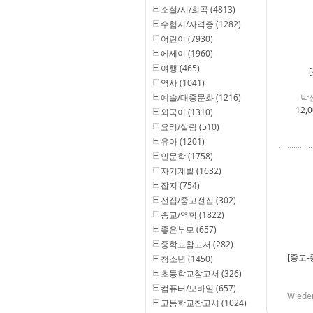
소설/시/희곡 (4813)
수험서/자격증 (1282)
어린이 (7930)
에세이 (1960)
여행 (465)
역사 (1041)
예술/대중문화 (1216)
박
12,
외국어 (1310)
요리/살림 (510)
유아 (1201)
인문학 (1758)
자기계발 (1632)
잡지 (754)
전집/중고전집 (302)
종교/역학 (1822)
좋은부모 (657)
중학교참고서 (282)
[중고-
청소년 (1450)
초등학교참고서 (326)
컴퓨터/모바일 (657)
Wiedem
고등학교참고서 (1024)