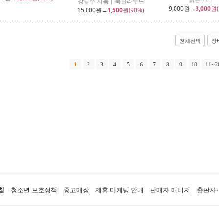
강금주 지음 | 북클라우드
9,000
원→
3,000
원(
15,000
원→
1,500
원(90%)
전체선택
장
1
2
3
4
5
6
7
8
9
10
11~2
침
청소년 보호정책
중고매장
제휴·마케팅 안내
판매자 매니저
출판사·