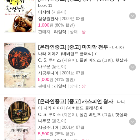
book 11
이지혜
(지은이)
삼성출판사
|
2009년 02월
1,000
원 (86% 할인)
판매자 :
라일락
| 상태 :
상
[온라인중고] [중고] 마지막 전투
-
나니아
나라 이야기 (네버랜드 클래식) 7
C. S. 루이스
(지은이),
폴린 베인즈
(그림),
햇살과
나무꾼
(옮긴이)
시공주니어
|
2001년 07월
5,000
원 (41% 할인)
판매자 :
라일락
| 상태 :
상
[온라인중고] [중고] 캐스피언 왕자
-
나니
아 나라 이야기 (네버랜드 클래식) 4
C. S. 루이스
(지은이),
폴린 베인즈
(그림),
햇살과
나무꾼
(옮긴이)
시공주니어
|
2001년 07월
5,500
원 (35% 할인)