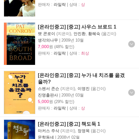
판매자 :
라일락
| 상태 :
상
[온라인중고] [중고] 사우스 브로드 1
팻 콘로이
(지은이),
안진환
,
황혜숙
(옮긴이)
생각의나무
|
2009년 10월
7,000
원 (48% 할인)
판매자 :
라일락
| 상태 :
최상
[온라인중고] [중고] 누가 내 치즈를 옮겼
을까?
스펜서 존슨
(지은이),
이영진
(옮긴이)
진명출판사
|
2000년 03월
5,000
원 (29% 할인)
판매자 :
라일락
| 상태 :
상
[온라인중고] [중고] 책도둑 1
마커스 주삭
(지은이),
정영목
(옮긴이)
문학동네
|
2008년 02월