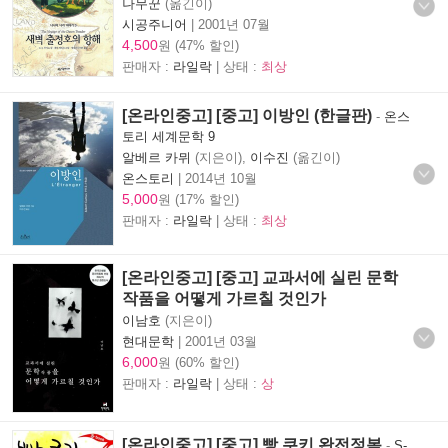
나무꾼
(옮긴이)
시공주니어
|
2001년 07월
4,500
원 (47% 할인)
판매자 :
라일락
| 상태 :
최상
[온라인중고] [중고] 이방인 (한글판)
-
온스
토리 세계문학 9
알베르 카뮈
(지은이),
이수진
(옮긴이)
온스토리
|
2014년 10월
5,000
원 (17% 할인)
판매자 :
라일락
| 상태 :
최상
[온라인중고] [중고] 교과서에 실린 문학
작품을 어떻게 가르칠 것인가
이남호
(지은이)
현대문학
|
2001년 03월
6,000
원 (60% 할인)
판매자 :
라일락
| 상태 :
상
[온라인중고] [중고] 빵.쿠키 완전정복
-
S-