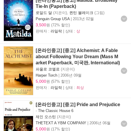
[온라인중고] [중고] Matilda: Broadway
Tie-In (Paperback)
로알드 달
(지은이),
퀸틴 블레이크
(그림)
Penguin Group USA
|
2013년 02월
3,500
원 (72% 할인)
판매자 :
라일락
| 상태 :
상
[온라인중고] [중고] Alchemist: A Fable
about Following Your Dream (Mass M
arket Paperback, 미국판, International)
파울로 코엘료
(지은이)
Harper Torch
|
2006년 09월
5,000
원 (57% 할인)
판매자 :
라일락
| 상태 :
최상
[온라인중고] [중고] Pride and Prejudice
-
The Classic House 6
제인 오스틴
(지은이)
THETEXT A YBM COMPANY
|
2006년 06월
5,000
원 (17% 할인)