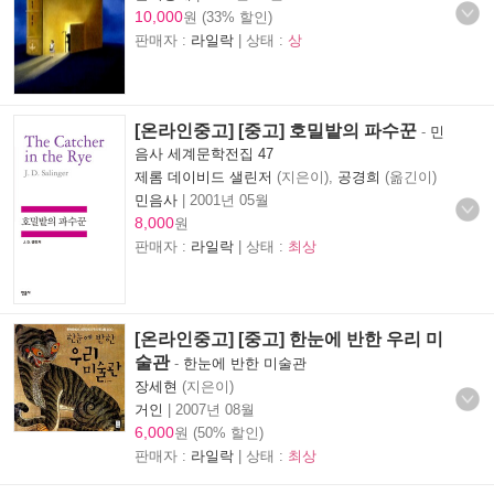
10,000
원 (33% 할인)
판매자 :
라일락
| 상태 :
상
[온라인중고] [중고] 호밀밭의 파수꾼
-
민
음사 세계문학전집 47
제롬 데이비드 샐린저
(지은이),
공경희
(옮긴이)
민음사
|
2001년 05월
8,000
원
판매자 :
라일락
| 상태 :
최상
[온라인중고] [중고] 한눈에 반한 우리 미
술관
-
한눈에 반한 미술관
장세현
(지은이)
거인
|
2007년 08월
6,000
원 (50% 할인)
판매자 :
라일락
| 상태 :
최상