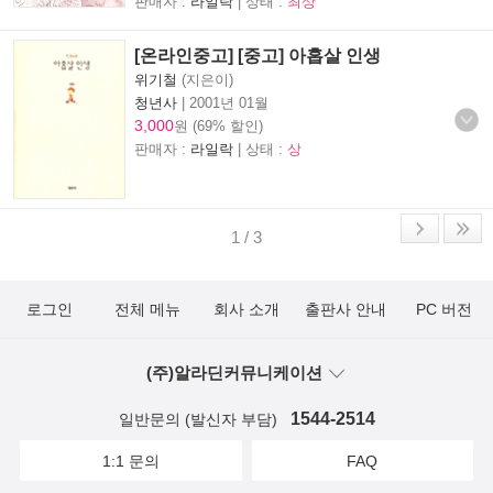
판매자 :
라일락
| 상태 :
최상
[온라인중고] [중고] 아홉살 인생
위기철
(지은이)
청년사
|
2001년 01월
3,000
원 (69% 할인)
판매자 :
라일락
| 상태 :
상
1 / 3
로그인
전체 메뉴
회사 소개
출판사 안내
PC 버전
(주)알라딘커뮤니케이션
1544-2514
일반문의 (발신자 부담)
1:1 문의
FAQ