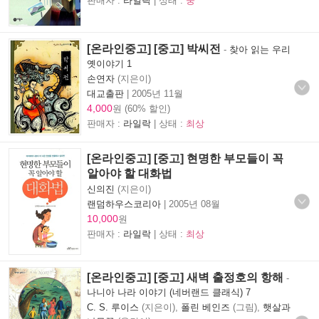
판매자 :
라일락
| 상태 :
중
[온라인중고] [중고] 박씨전
-
찾아 읽는 우리
옛이야기 1
손연자
(지은이)
대교출판
|
2005년 11월
4,000
원 (60% 할인)
판매자 :
라일락
| 상태 :
최상
[온라인중고] [중고] 현명한 부모들이 꼭
알아야 할 대화법
신의진
(지은이)
랜덤하우스코리아
|
2005년 08월
10,000
원
판매자 :
라일락
| 상태 :
최상
[온라인중고] [중고] 새벽 출정호의 항해
-
나니아 나라 이야기 (네버랜드 클래식) 7
C. S. 루이스
(지은이),
폴린 베인즈
(그림),
햇살과