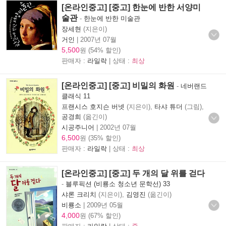
[온라인중고] [중고] 한눈에 반한 서양미
술관
-
한눈에 반한 미술관
장세현
(지은이)
거인
|
2007년 07월
5,500
원 (54% 할인)
판매자 :
라일락
| 상태 :
최상
[온라인중고] [중고] 비밀의 화원
-
네버랜드
클래식 11
프랜시스 호지슨 버넷
(지은이),
타샤 튜더
(그림),
공경희
(옮긴이)
시공주니어
|
2002년 07월
6,500
원 (35% 할인)
판매자 :
라일락
| 상태 :
최상
[온라인중고] [중고] 두 개의 달 위를 걷다
-
블루픽션 (비룡소 청소년 문학선) 33
샤론 크리치
(지은이),
김영진
(옮긴이)
비룡소
|
2009년 05월
4,000
원 (67% 할인)