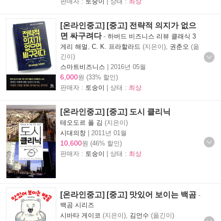
판매자 :
토숭이
| 상태 :
최상
[온라인중고] [중고] 전략적 의지가 없으
면 싸구려다
-
하버드 비즈니스 리뷰 클래식 3
게리 해멀
,
C. K. 프라할라드
(지은이),
권춘오
(옮
긴이)
스마트비즈니스
|
2016년 05월
6,000
원 (33% 할인)
판매자 :
토숭이
| 상태 :
최상
[온라인중고] [중고] 도시 클리닉
테오도르 폴 김
(지은이)
시대의창
|
2011년 01월
10,600
원 (46% 할인)
판매자 :
토숭이
| 상태 :
최상
[온라인중고] [중고] 맛있어 보이는 백곰
-
백곰 시리즈
시바타 게이코
(지은이),
김언수
(옮긴이)