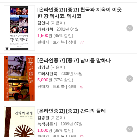
[온라인중고] [중고] 천국과 지옥이 이웃
한 땅 멕시코, 멕시코
김안나
(지은이)
가람기획
|
2001년 04월
1,500
원 (85% 할인)
판매자 :
토리북
| 상태 :
상
[온라인중고] [중고] 남미를 말하다
김영길
(지은이)
프레시안북
|
2009년 06월
5,000
원 (67% 할인)
판매자 :
토리북
| 상태 :
상
[온라인중고] [중고] 간디의 물레
김종철
(지은이)
녹색평론사
|
1999년 07월
1,000
원 (86% 할인)
판매자 :
토리북
| 상태 :
중