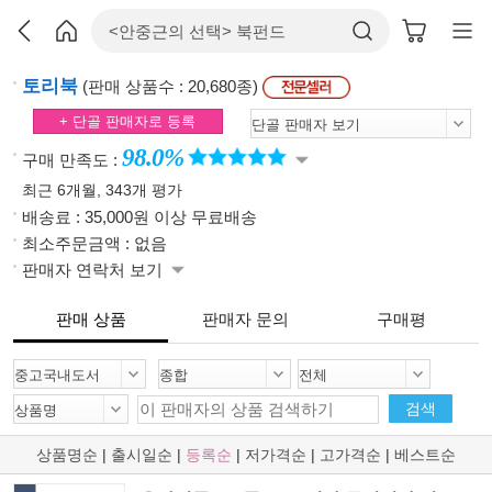
토리북
(판매 상품수 : 20,680종)
+ 단골 판매자로 등록
98.0%
구매 만족도 :
최근 6개월, 343개 평가
배송료 : 35,000원 이상 무료배송
최소주문금액 : 없음
판매자 연락처 보기
판매 상품
판매자 문의
구매평
검색
상품명순
|
출시일순
|
등록순
|
저가격순
|
고가격순
|
베스트순