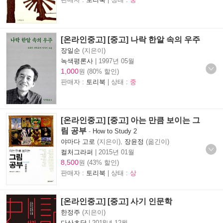
[온라인중고] [중고] 나락 한알 속의 우주
장일순
(지은이)
녹색평론사
|
1997년 05월
1,000
원 (80% 할인)
판매자 :
토리북
| 상태 :
중
[온라인중고] [중고] 아는 만큼 보이는 그
림 공부
-
How to Study 2
야마다 고로
(지은이),
장윤정
(옮긴이)
컬처그라퍼
|
2015년 01월
8,500
원 (43% 할인)
판매자 :
토리북
| 상태 :
상
[온라인중고] [중고] 사기 인문학
한정주
(지은이)
다산초당
|
2018년 12월