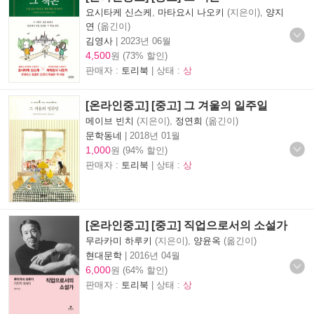
요시타케 신스케
,
마타요시 나오키
(지은이),
양지
연
(옮긴이)
김영사
|
2023년 06월
4,500
원 (73% 할인)
판매자 :
토리북
| 상태 :
상
[온라인중고] [중고] 그 겨울의 일주일
메이브 빈치
(지은이),
정연희
(옮긴이)
문학동네
|
2018년 01월
1,000
원 (94% 할인)
판매자 :
토리북
| 상태 :
상
[온라인중고] [중고] 직업으로서의 소설가
무라카미 하루키
(지은이),
양윤옥
(옮긴이)
현대문학
|
2016년 04월
6,000
원 (64% 할인)
판매자 :
토리북
| 상태 :
상