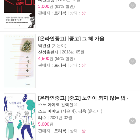
3,000
원 (81% 할인)
판매자 :
토리북
| 상태 :
상
[온라인중고] [중고] 그 해 가을
박인걸
(지은이)
신성출판사
|
2018년 05월
4,500
원 (55% 할인)
판매자 :
토리북
| 상태 :
상
[온라인중고] [중고] 노인이 되지 않는 법
-
소노 아야코 컬렉션 3
소노 아야코
(지은이),
김욱
(옮긴이)
리수
|
2021년 02월
5,000
원
판매자 :
토리북
| 상태 :
상