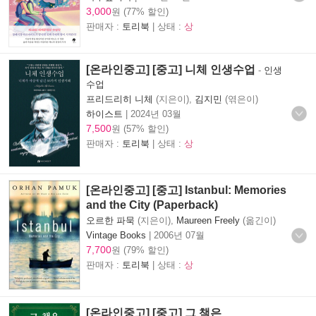
3,000
원 (77% 할인)
판매자 :
토리북
| 상태 :
상
[온라인중고] [중고] 니체 인생수업
-
인생
수업
프리드리히 니체
(지은이),
김지민
(엮은이)
하이스트
|
2024년 03월
7,500
원 (57% 할인)
판매자 :
토리북
| 상태 :
상
[온라인중고] [중고] Istanbul: Memories
and the City (Paperback)
오르한 파묵
(지은이),
Maureen Freely
(옮긴이)
Vintage Books
|
2006년 07월
7,700
원 (79% 할인)
판매자 :
토리북
| 상태 :
상
[온라인중고] [중고] 그 책은