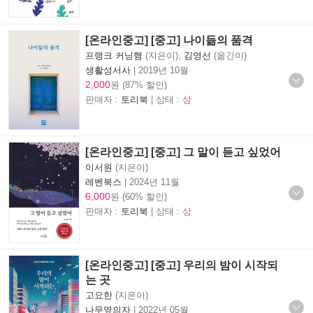
[온라인중고] [중고] 나이듦의 품격
프랭크 커닝햄
(지은이),
김영선
(옮긴이)
생활성서사
|
2019년 10월
2,000
원 (87% 할인)
판매자 :
토리북
| 상태 :
상
[온라인중고] [중고] 그 말이 듣고 싶었어
이서원
(지은이)
레벤북스
|
2024년 11월
6,000
원 (60% 할인)
판매자 :
토리북
| 상태 :
상
[온라인중고] [중고] 우리의 밤이 시작되
는 곳
고요한
(지은이)
나무옆의자
|
2022년 05월