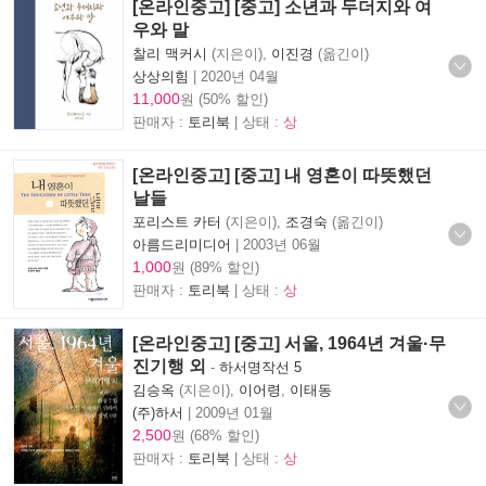
[온라인중고] [중고] 소년과 두더지와 여
우와 말
찰리 맥커시
(지은이),
이진경
(옮긴이)
상상의힘
|
2020년 04월
11,000
원 (50% 할인)
판매자 :
토리북
| 상태 :
상
[온라인중고] [중고] 내 영혼이 따뜻했던
날들
포리스트 카터
(지은이),
조경숙
(옮긴이)
아름드리미디어
|
2003년 06월
1,000
원 (89% 할인)
판매자 :
토리북
| 상태 :
상
[온라인중고] [중고] 서울, 1964년 겨울·무
진기행 외
-
하서명작선 5
김승옥
(지은이),
이어령
,
이태동
(주)하서
|
2009년 01월
2,500
원 (68% 할인)
판매자 :
토리북
| 상태 :
상