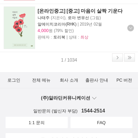
[온라인중고] [중고] 마음이 살짝 기운다
나태주
(지은이),
로아 변유선
(그림)
알에이치코리아(RHK)
|
2019년 02월
4,000
원 (79% 할인)
판매자 :
토리북
| 상태 :
최상
1 / 1034
로그인
전체 메뉴
회사 소개
출판사 안내
PC 버전
(주)알라딘커뮤니케이션
1544-2514
일반문의 (발신자 부담)
1:1 문의
FAQ