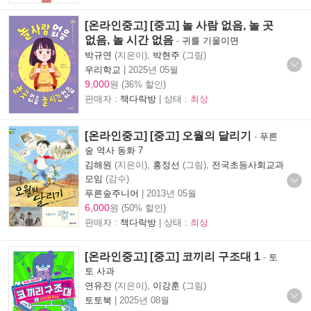
[온라인중고] [중고] 놀 사람 없음, 놀 곳
없음, 놀 시간 없음
-
귀를 기울이면
박규연
(지은이),
박현주
(그림)
우리학교
|
2025년 05월
9,000
원 (36% 할인)
판매자 :
책다락방
| 상태 :
최상
[온라인중고] [중고] 오월의 달리기
-
푸른
숲 역사 동화 7
김해원
(지은이),
홍정선
(그림),
전국초등사회교과
모임
(감수)
푸른숲주니어
|
2013년 05월
6,000
원 (50% 할인)
판매자 :
책다락방
| 상태 :
최상
[온라인중고] [중고] 코끼리 구조대 1
-
토
토 사과
연유진
(지은이),
이강훈
(그림)
토토북
|
2025년 08월