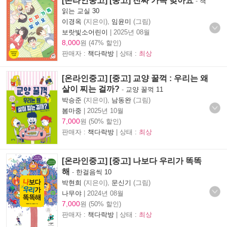
[온라인중고] [중고] 진짜 가족 맞아요
-
책
읽는 교실 30
이경옥
(지은이),
임윤미
(그림)
보랏빛소어린이
|
2025년 08월
8,000
원 (47% 할인)
판매자 :
책다락방
| 상태 :
최상
[온라인중고] [중고] 교양 꿀꺽 : 우리는 왜
살이 찌는 걸까?
-
교양 꿀꺽 11
박승준
(지은이),
남동완
(그림)
봄마중
|
2025년 10월
7,000
원 (50% 할인)
판매자 :
책다락방
| 상태 :
최상
[온라인중고] [중고] 나보다 우리가 똑똑
해
-
한걸음씩 10
박현희
(지은이),
문신기
(그림)
나무야
|
2024년 08월
7,000
원 (50% 할인)
판매자 :
책다락방
| 상태 :
최상