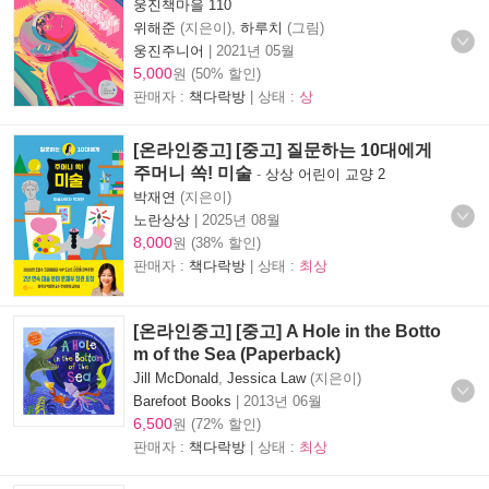
웅진책마을 110
위해준
(지은이),
하루치
(그림)
웅진주니어
|
2021년 05월
5,000
원 (50% 할인)
판매자 :
책다락방
| 상태 :
상
[온라인중고] [중고] 질문하는 10대에게
주머니 쏙! 미술
-
상상 어린이 교양 2
박재연
(지은이)
노란상상
|
2025년 08월
8,000
원 (38% 할인)
판매자 :
책다락방
| 상태 :
최상
[온라인중고] [중고] A Hole in the Botto
m of the Sea (Paperback)
Jill McDonald
,
Jessica Law
(지은이)
Barefoot Books
|
2013년 06월
6,500
원 (72% 할인)
판매자 :
책다락방
| 상태 :
최상