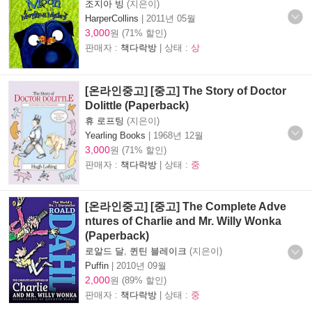
조지아 빙
(지은이)
HarperCollins
|
2011년 05월
3,000
원 (71% 할인)
판매자 :
책다락방
| 상태 :
상
[온라인중고] [중고] The Story of Doctor
Dolittle (Paperback)
휴 로프팅
(지은이)
Yearling Books
|
1968년 12월
3,000
원 (71% 할인)
판매자 :
책다락방
| 상태 :
중
[온라인중고] [중고] The Complete Adve
ntures of Charlie and Mr. Willy Wonka
(Paperback)
로알드 달
,
퀸틴 블레이크
(지은이)
Puffin
|
2010년 09월
2,000
원 (89% 할인)
판매자 :
책다락방
| 상태 :
중