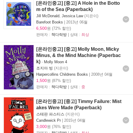
[온라인중고] [중고] A Hole in the Botto
m of the Sea (Paperback)
Jill McDonald
,
Jessica Law
(지은이)
Barefoot Books
|
2013년 06월
6,500
원 (72% 할인)
판매자 :
책다락방
| 상태 :
최상
[온라인중고] [중고] Molly Moon, Micky
Minus, & the Mind Machine (Paperbac
k)
-
Molly Moon 4
조지아 빙
(지은이)
Harpercollins Childrens Books
|
2008년 04월
1,500
원 (87% 할인)
판매자 :
책다락방
| 상태 :
중
[온라인중고] [중고] Timmy Failure: Mist
akes Were Made (Paperback)
스테판 파스티스
(지은이)
Candlewick Pr
|
2015년 04월
3,000
원 (76% 할인)
판매자 :
책다락방
| 상태 :
최상