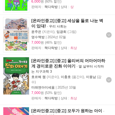
6,000
원 (60% 할인)
판매자 :
책다락방
| 상태 :
상
[온라인중고] [중고] 세상을 둘로 나눈 벽
이 있대!
-
우리 사회는
윤주은
(지은이),
임광희
(그림)
영수책방
|
2024년 02월
7,000
원 (46% 할인)
판매자 :
책다락방
| 상태 :
최상
[온라인중고] [중고] 올리버의 어마어마하
게 경이로운 진화 이야기
-
열 살부터 시작하
는 지구과학 3
호르헤 챔
(지은이),
이충호
(옮긴이),
이융남
(감
수)
미래엔아이세움
|
2025년 10월
7,000
원 (53% 할인)
판매자 :
책다락방
| 상태 :
최상
[온라인중고] [중고] 모두가 원하는 아이
-