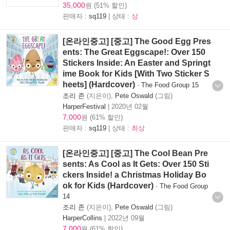
35,000
원 (51% 할인)
판매자 :
sq119
| 상태 :
상
[온라인중고] [중고] The Good Egg Pres
ents: The Great Eggscape!: Over 150
Stickers Inside: An Easter and Springt
ime Book for Kids [With Two Sticker S
heets] (Hardcover)
-
The Food Group 15
조리 존
(지은이),
Pete Oswald
(그림)
HarperFestival
|
2020년 02월
7,000
원 (61% 할인)
판매자 :
sq119
| 상태 :
최상
[온라인중고] [중고] The Cool Bean Pre
sents: As Cool as It Gets: Over 150 Sti
ckers Inside! a Christmas Holiday Bo
ok for Kids (Hardcover)
-
The Food Group
14
조리 존
(지은이),
Pete Oswald
(그림)
HarperCollins
|
2022년 09월
7,000
원 (61% 할인)