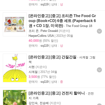
판매자 :
sq119
| 상태 :
상
[온라인중고] [중고] 조리존 The Food Gr
oup (Book+CD) 6종 세트 (Paperback 6
권 + CD 1장, 미국판)
-
The Food Group 18
조리 존
,
Pete Oswald
(지은이)
HarperCollins USA
|
2023년 05월
40,000
원 (55% 할인)
판매자 :
sq119
| 상태 :
상
[온라인중고] [중고] 간질간질
-
사계절 그림
책
서현
(지은이)
사계절
|
2017년 04월
3,500
원 (77% 할인)
판매자 :
sq119
| 상태 :
중
[온라인중고] [중고] 건전지 할머니
-
건전
지 가족
강인숙
,
전승배
(지은이)