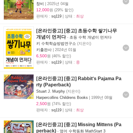
창비
|
2025년 04월
12,000
원 (29% 할인)
판매자 :
sq119
| 상태 :
최상
[온라인중고] [중고] 초등수학 쌓기나무
개념이 먼저다
-
초등 수학 개념이 먼저다
키 수학학습방법연구소
(지은이)
키출판사
|
2024년 01월
6,500
원 (46% 할인)
판매자 :
sq119
| 상태 :
중
[온라인중고] [중고] Rabbit‘s Pajama Pa
rty (Paperback)
Stuart J. Murphy
(지은이)
Harpercollins Childrens Books
|
1999년 08월
2,500
원 (74% 할인)
판매자 :
sq119
| 상태 :
최상
[온라인중고] [중고] Missing Mittens (Pa
perback)
-
영어 수학동화 MathStart 3