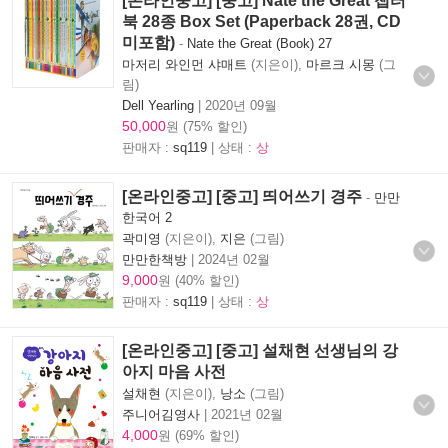
[온라인중고] [중고] Nate the Great 챕터
북 28종 Box Set (Paperback 28권, CD
미포함)
-
Nate the Great (Book) 27
마저리 와인먼 샤매트
(지은이),
마르크 시몽
(그
림)
Dell Yearling
|
2020년 09월
50,000
원 (75% 할인)
판매자 :
sq119
| 상태 :
상
[온라인중고] [중고] 띄어쓰기 경주
-
만만
한국어 2
곽미영
(지은이),
지은
(그림)
만만한책방
|
2024년 02월
9,000
원 (40% 할인)
판매자 :
sq119
| 상태 :
상
[온라인중고] [중고] 설채현 선생님의 강
아지 마음 사전
설채현
(지은이),
낭소
(그림)
주니어김영사
|
2021년 02월
4,000
원 (69% 할인)