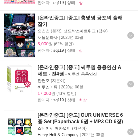
판매자 :
sq119
| 상태 :
상
[온라인중고] [중고] 총몇명 공포의 술래
잡기
으스스
(원작),
샌드박스네트워크
(감수)
서울문화사
|
2023년 03월
5,000
원 (62% 할인)
판매자 :
sq119
| 상태 :
상
[온라인중고] [중고] 씨투엠 응용연산 A
세트 - 전4권
-
씨투엠 응용연산
한헌조
(지은이)
씨투엠에듀
|
2020년 06월
17,000
원 (43% 할인)
판매자 :
sq119
| 상태 :
최상
[온라인중고] [중고] OUR UNIVERSE 6
종 Set (Paperback 6권 + MP3 CD 6장)
스테이시 매카널티
(지은이)
Henry Holt & Company
|
2022년 08월