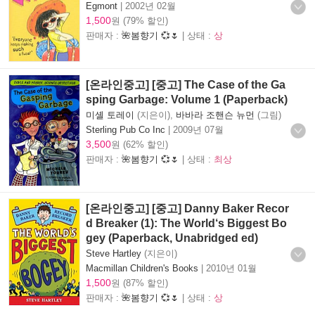
Egmont
|
2002년 02월
1,500
원 (79% 할인)
판매자 :
🌺봄향기 💞🌷
| 상태 :
상
[온라인중고] [중고] The Case of the Ga
sping Garbage: Volume 1 (Paperback)
미셸 토레이
(지은이),
바바라 조핸슨 뉴먼
(그림)
Sterling Pub Co Inc
|
2009년 07월
3,500
원 (62% 할인)
판매자 :
🌺봄향기 💞🌷
| 상태 :
최상
[온라인중고] [중고] Danny Baker Recor
d Breaker (1): The World‘s Biggest Bo
gey (Paperback, Unabridged ed)
Steve Hartley
(지은이)
Macmillan Children's Books
|
2010년 01월
1,500
원 (87% 할인)
판매자 :
🌺봄향기 💞🌷
| 상태 :
상