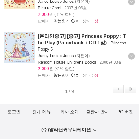
Janey Louise Jones
(지은이)
Picture Corgi
|
2007년 03월
2,000
원 (81% 할인)
판매자 :
🌺봄향기 💞🌷
| 상태 :
상
[온라인중고] [중고] Princess Poppy : T
he Play (Paperback + CD 1장)
-
Princess
Poppy 5
Janey Louise Jones
(지은이)
Random House Childrens Books
|
2008년 03월
2,000
원 (81% 할인)
판매자 :
🌺봄향기 💞🌷
| 상태 :
상
1 / 9
로그인
전체 메뉴
회사 소개
출판사 안내
PC 버전
(주)알라딘커뮤니케이션