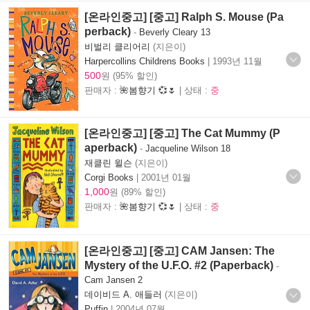
[온라인중고] [중고] Ralph S. Mouse (Pa
perback)
-
Beverly Cleary 13
비벌리 클리어리
(지은이)
Harpercollins Childrens Books
|
1993년 11월
500
원 (95% 할인)
판매자 :
🌺봄향기 💞🌷
| 상태 :
중
[온라인중고] [중고] The Cat Mummy (P
aperback)
-
Jacqueline Wilson 18
재클린 윌슨
(지은이)
Corgi Books
|
2001년 01월
1,000
원 (89% 할인)
판매자 :
🌺봄향기 💞🌷
| 상태 :
중
[온라인중고] [중고] CAM Jansen: The
Mystery of the U.F.O. #2 (Paperback)
-
Cam Jansen 2
데이비드 A. 애들러
(지은이)
Puffin
|
2004년 07월