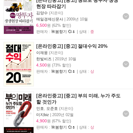
[온라인중고] [중고] 쌩초보 땅투자 생생
현장 따라잡기
김양수
(지은이)
매일경제신문사
|
2009년 10월
6,500
원 (62% 할인)
판매자 :
🌺봄향기 💞🌷
| 상태 :
중
[온라인중고] [중고] 절대수익 20%
이재웅
(지은이)
한빛비즈
|
2019년 10월
4,500
원 (73% 할인)
판매자 :
🌺봄향기 💞🌷
| 상태 :
상
[온라인중고] [중고] 부의 미래, 누가 주도
할 것인가
인호
,
오준호
(지은이)
미지biz
|
2020년 02월
4,900
원 (67% 할인)
판매자 :
🌺봄향기 💞🌷
| 상태 :
상