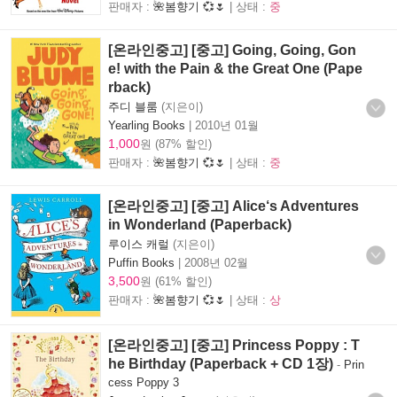
판매자 :
🌺봄향기 💞🌷
| 상태 :
중
[온라인중고] [중고] Going, Going, Gon
e! with the Pain & the Great One (Pape
rback)
주디 블룸
(지은이)
Yearling Books
|
2010년 01월
1,000
원 (87% 할인)
판매자 :
🌺봄향기 💞🌷
| 상태 :
중
[온라인중고] [중고] Alice‘s Adventures
in Wonderland (Paperback)
루이스 캐럴
(지은이)
Puffin Books
|
2008년 02월
3,500
원 (61% 할인)
판매자 :
🌺봄향기 💞🌷
| 상태 :
상
[온라인중고] [중고] Princess Poppy : T
he Birthday (Paperback + CD 1장)
-
Prin
cess Poppy 3