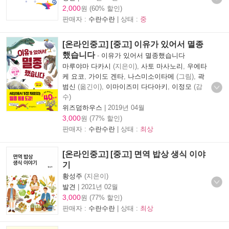
2,000
원 (60% 할인)
판매자 :
수란수란
| 상태 :
중
[온라인중고] [중고] 이유가 있어서 멸종
했습니다
-
이유가 있어서 멸종했습니다
마루야마 다카시
(지은이),
사토 마사노리
,
우에타
케 요코
,
가이도 겐타
,
나스미소이타메
(그림),
곽
범신
(옮긴이),
이마이즈미 다다아키
,
이정모
(감
수)
위즈덤하우스
|
2019년 04월
3,000
원 (77% 할인)
판매자 :
수란수란
| 상태 :
최상
[온라인중고] [중고] 면역 밥상 생식 이야
기
황성주
(지은이)
발견
|
2021년 02월
3,000
원 (77% 할인)
판매자 :
수란수란
| 상태 :
최상