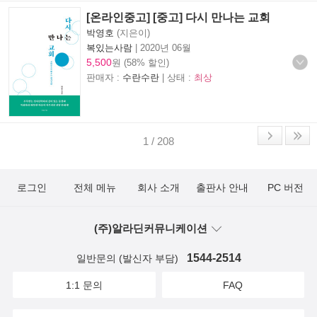
[온라인중고] [중고] 다시 만나는 교회
박영호
(지은이)
복있는사람
|
2020년 06월
5,500
원 (58% 할인)
판매자 :
수란수란
| 상태 :
최상
1 / 208
로그인
전체 메뉴
회사 소개
출판사 안내
PC 버전
(주)알라딘커뮤니케이션
1544-2514
일반문의 (발신자 부담)
1:1 문의
FAQ