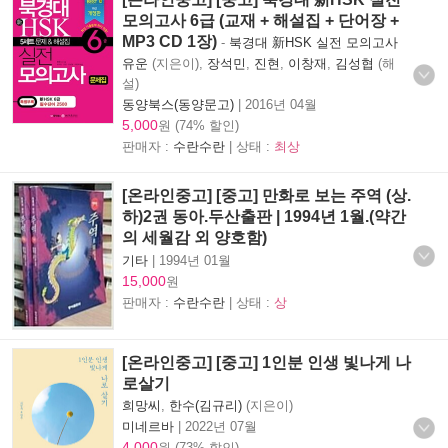
모의고사 6급 (교재 + 해설집 + 단어장 +
MP3 CD 1장)
-
북경대 新HSK 실전 모의고사
유운
(지은이),
장석민
,
진현
,
이창재
,
김성협
(해
설)
동양북스(동양문고)
|
2016년 04월
5,000
원 (74% 할인)
판매자 :
수란수란
| 상태 :
최상
[온라인중고] [중고] 만화로 보는 주역 (상.
하)2권 동아.두산출판 | 1994년 1월.(약간
의 세월감 외 양호함)
기타
|
1994년 01월
15,000
원
판매자 :
수란수란
| 상태 :
상
[온라인중고] [중고] 1인분 인생 빛나게 나
로살기
희망씨
,
한수(김규리)
(지은이)
미네르바
|
2022년 07월
4,000
원 (73% 할인)