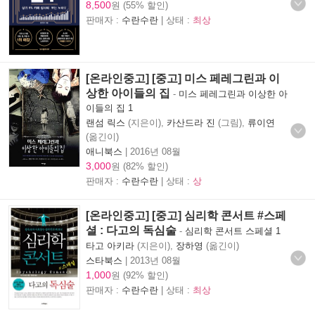
8,500
원 (55% 할인)
판매자 :
수란수란
| 상태 :
최상
[온라인중고] [중고] 미스 페레그린과 이
상한 아이들의 집
-
미스 페레그린과 이상한 아
이들의 집 1
랜섬 릭스
(지은이),
카산드라 진
(그림),
류이연
(옮긴이)
애니북스
|
2016년 08월
3,000
원 (82% 할인)
판매자 :
수란수란
| 상태 :
상
[온라인중고] [중고] 심리학 콘서트 #스페
셜 : 다고의 독심술
-
심리학 콘서트 스페셜 1
타고 아키라
(지은이),
장하영
(옮긴이)
스타북스
|
2013년 08월
1,000
원 (92% 할인)
판매자 :
수란수란
| 상태 :
최상