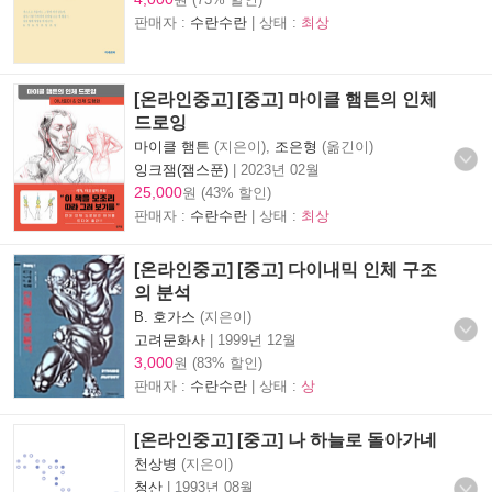
판매자 :
수란수란
| 상태 :
최상
[온라인중고] [중고] 마이클 햄튼의 인체
드로잉
마이클 햄튼
(지은이),
조은형
(옮긴이)
잉크잼(잼스푼)
|
2023년 02월
25,000
원 (43% 할인)
판매자 :
수란수란
| 상태 :
최상
[온라인중고] [중고] 다이내믹 인체 구조
의 분석
B. 호가스
(지은이)
고려문화사
|
1999년 12월
3,000
원 (83% 할인)
판매자 :
수란수란
| 상태 :
상
[온라인중고] [중고] 나 하늘로 돌아가네
천상병
(지은이)
청산
|
1993년 08월