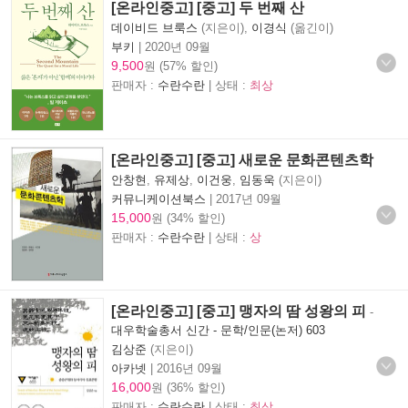
[온라인중고] [중고] 두 번째 산
데이비드 브룩스
(지은이),
이경식
(옮긴이)
부키
|
2020년 09월
9,500
원 (57% 할인)
판매자 :
수란수란
| 상태 :
최상
[온라인중고] [중고] 새로운 문화콘텐츠학
안창현
,
유제상
,
이건웅
,
임동욱
(지은이)
커뮤니케이션북스
|
2017년 09월
15,000
원 (34% 할인)
판매자 :
수란수란
| 상태 :
상
[온라인중고] [중고] 맹자의 땀 성왕의 피
-
대우학술총서 신간 - 문학/인문(논저) 603
김상준
(지은이)
아카넷
|
2016년 09월
16,000
원 (36% 할인)
판매자 :
수란수란
| 상태 :
최상