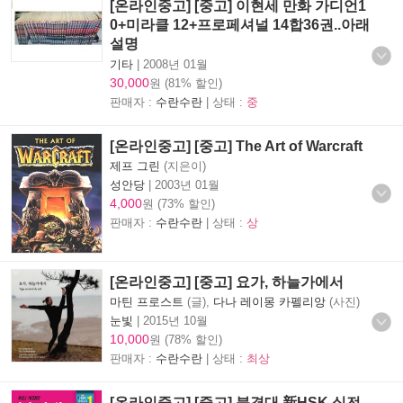
[온라인중고] [중고] 이현세 만화 가디언1
0+미라클 12+프로페셔널 14합36권..아래
설명
기타
|
2008년 01월
30,000
원 (81% 할인)
판매자 :
수란수란
| 상태 :
중
[온라인중고] [중고] The Art of Warcraft
제프 그린
(지은이)
성안당
|
2003년 01월
4,000
원 (73% 할인)
판매자 :
수란수란
| 상태 :
상
[온라인중고] [중고] 요가, 하늘가에서
마틴 프로스트
(글),
다나 레이몽 카펠리앙
(사진)
눈빛
|
2015년 10월
10,000
원 (78% 할인)
판매자 :
수란수란
| 상태 :
최상
[온라인중고] [중고] 북경대 新HSK 실전