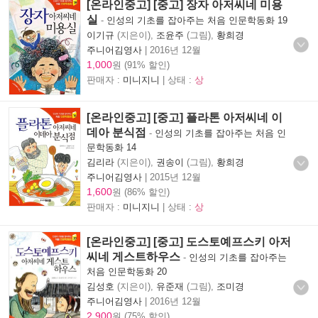
[온라인중고] [중고] 장자 아저씨네 미용
실
-
인성의 기초를 잡아주는 처음 인문학동화 19
이기규
(지은이),
조윤주
(그림),
황희경
주니어김영사
|
2016년 12월
1,000
원 (91% 할인)
판매자 :
미니지니
| 상태 :
상
[온라인중고] [중고] 플라톤 아저씨네 이
데아 분식점
-
인성의 기초를 잡아주는 처음 인
문학동화 14
김리라
(지은이),
권송이
(그림),
황희경
주니어김영사
|
2015년 12월
1,600
원 (86% 할인)
판매자 :
미니지니
| 상태 :
상
[온라인중고] [중고] 도스토예프스키 아저
씨네 게스트하우스
-
인성의 기초를 잡아주는
처음 인문학동화 20
김성호
(지은이),
유준재
(그림),
조미경
주니어김영사
|
2016년 12월
2,900
원 (75% 할인)