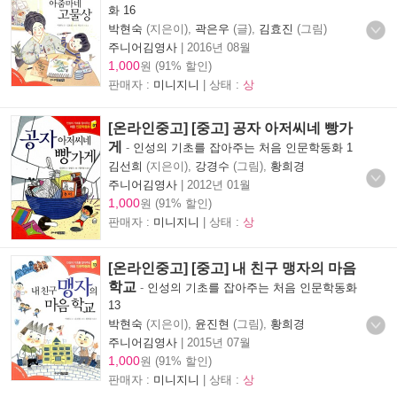
화 16
박현숙
(지은이),
곽은우
(글),
김효진
(그림)
주니어김영사
|
2016년 08월
1,000
원 (91% 할인)
판매자 :
미니지니
| 상태 :
상
[온라인중고] [중고] 공자 아저씨네 빵가
게
-
인성의 기초를 잡아주는 처음 인문학동화 1
김선희
(지은이),
강경수
(그림),
황희경
주니어김영사
|
2012년 01월
1,000
원 (91% 할인)
판매자 :
미니지니
| 상태 :
상
[온라인중고] [중고] 내 친구 맹자의 마음
학교
-
인성의 기초를 잡아주는 처음 인문학동화
13
박현숙
(지은이),
윤진현
(그림),
황희경
주니어김영사
|
2015년 07월
1,000
원 (91% 할인)
판매자 :
미니지니
| 상태 :
상