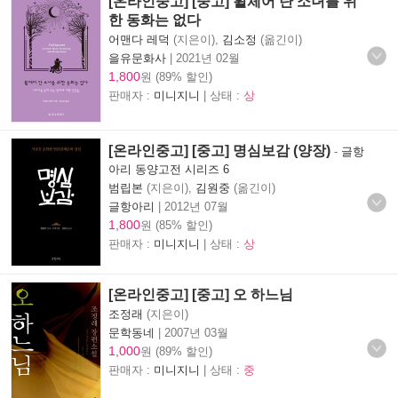
[온라인중고] [중고] 휠체어 탄 소녀를 위
한 동화는 없다
어맨다 레덕
(지은이),
김소정
(옮긴이)
을유문화사
|
2021년 02월
1,800
원 (89% 할인)
판매자 :
미니지니
| 상태 :
상
[온라인중고] [중고] 명심보감 (양장)
-
글항
아리 동양고전 시리즈 6
범립본
(지은이),
김원중
(옮긴이)
글항아리
|
2012년 07월
1,800
원 (85% 할인)
판매자 :
미니지니
| 상태 :
상
[온라인중고] [중고] 오 하느님
조정래
(지은이)
문학동네
|
2007년 03월
1,000
원 (89% 할인)
판매자 :
미니지니
| 상태 :
중