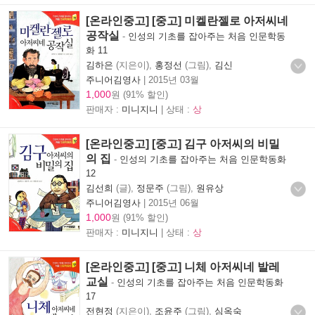
[온라인중고] [중고] 미켈란젤로 아저씨네
공작실
-
인성의 기초를 잡아주는 처음 인문학동
화 11
김하은
(지은이),
홍정선
(그림),
김신
주니어김영사
|
2015년 03월
1,000
원 (91% 할인)
판매자 :
미니지니
| 상태 :
상
[온라인중고] [중고] 김구 아저씨의 비밀
의 집
-
인성의 기초를 잡아주는 처음 인문학동화
12
김선희
(글),
정문주
(그림),
원유상
주니어김영사
|
2015년 06월
1,000
원 (91% 할인)
판매자 :
미니지니
| 상태 :
상
[온라인중고] [중고] 니체 아저씨네 발레
교실
-
인성의 기초를 잡아주는 처음 인문학동화
17
전현정
(지은이),
조윤주
(그림),
심옥숙