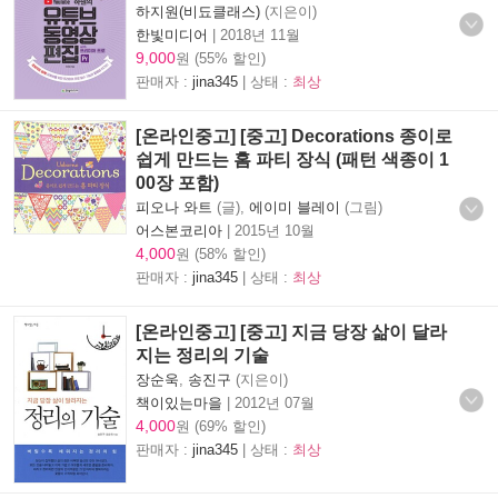
하지원(비됴클래스)
(지은이)
한빛미디어
|
2018년 11월
9,000
원 (55% 할인)
판매자 :
jina345
| 상태 :
최상
[온라인중고] [중고] Decorations 종이로
쉽게 만드는 홈 파티 장식 (패턴 색종이 1
00장 포함)
피오나 와트
(글),
에이미 블레이
(그림)
어스본코리아
|
2015년 10월
4,000
원 (58% 할인)
판매자 :
jina345
| 상태 :
최상
[온라인중고] [중고] 지금 당장 삶이 달라
지는 정리의 기술
장순욱
,
송진구
(지은이)
책이있는마을
|
2012년 07월
4,000
원 (69% 할인)
판매자 :
jina345
| 상태 :
최상