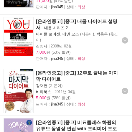
11,000
원 (41% 할인)
판매자 :
jina345
| 상태 :
최상
[온라인중고] [중고] 내몸 다이어트 설명
서
-
내몸 시리즈 2
마이클 로이젠
,
메멧 오즈
(지은이),
박용우
(옮긴
이)
김영사
|
2008년 02월
7,000
원 (53% 할인)
판매자 :
jina345
| 상태 :
최상
[온라인중고] [중고] 12주로 끝내는 마지
막 다이어트
강재헌
(지은이)
비타북스
|
2011년 04월
5,000
원 (58% 할인)
판매자 :
jina345
| 상태 :
최상
[온라인중고] [중고] 비됴클래스 하줜의
유튜브 동영상 편집 with 프리미어 프로