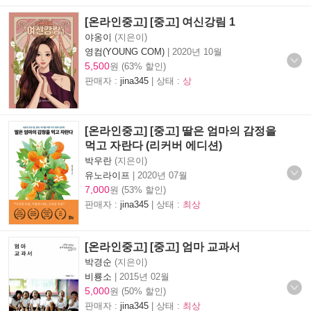
[온라인중고] [중고] 여신강림 1
야옹이
(지은이)
영컴(YOUNG COM)
|
2020년 10월
5,500
원 (63% 할인)
판매자 :
jina345
| 상태 :
상
[온라인중고] [중고] 딸은 엄마의 감정을
먹고 자란다 (리커버 에디션)
박우란
(지은이)
유노라이프
|
2020년 07월
7,000
원 (53% 할인)
판매자 :
jina345
| 상태 :
최상
[온라인중고] [중고] 엄마 교과서
박경순
(지은이)
비룡소
|
2015년 02월
5,000
원 (50% 할인)
판매자 :
jina345
| 상태 :
최상