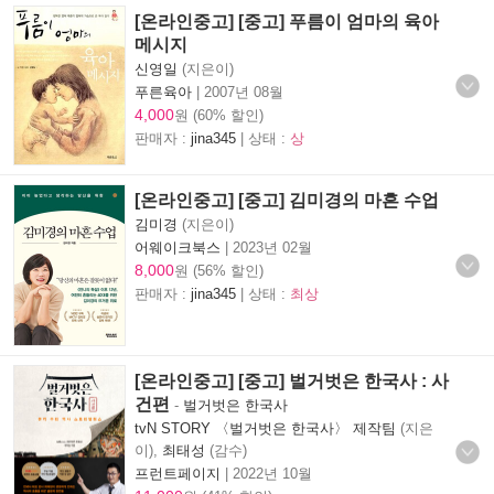
[온라인중고] [중고] 푸름이 엄마의 육아
메시지
신영일
(지은이)
푸른육아
|
2007년 08월
4,000
원 (60% 할인)
판매자 :
jina345
| 상태 :
상
[온라인중고] [중고] 김미경의 마흔 수업
김미경
(지은이)
어웨이크북스
|
2023년 02월
8,000
원 (56% 할인)
판매자 :
jina345
| 상태 :
최상
[온라인중고] [중고] 벌거벗은 한국사 : 사
건편
-
벌거벗은 한국사
tvN STORY 〈벌거벗은 한국사〉 제작팀
(지은
이),
최태성
(감수)
프런트페이지
|
2022년 10월