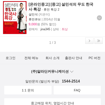
[온라인중고] [중고] 설민석의 무도 한국
사 특강
-
휴먼 특강 2
설민석
(지은이)
휴먼큐브
|
2014년 01월
9,000
원 (55% 할인)
판매자 :
jina345
| 상태 :
최상
1 / 3
로그인
전체 메뉴
회사 소개
출판사 안내
PC 버전
(주)알라딘커뮤니케이션
1544-2514
일반문의 (발신자 부담)
1:1 문의
FAQ
중고매장 위치, 영업시간 안내