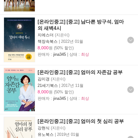
[온라인중고] [중고] 남다른 방구석, 엄마
의 새벽4시
지에스더
(지은이)
책장속북스
|
2022년 01월
8,000
원 (50% 할인)
판매자 :
jina345
| 상태 :
최상
[온라인중고] [중고] 엄마의 자존감 공부
김미경
(지은이)
21세기북스
|
2017년 11월
8,000
원 (50% 할인)
판매자 :
jina345
| 상태 :
최상
[온라인중고] [중고] 엄마의 첫 심리 공부
강현식
(지은이)
유노북스
|
2019년 01월