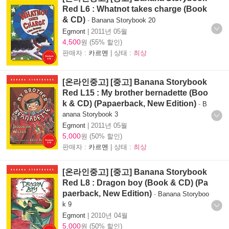
Red L6 : Whatnot takes charge (Book
& CD)
-
Banana Storybook 20
Egmont
|
2011년 05월
4,500
원 (55% 할인)
판매자 :
카르멘
| 상태 :
최상
[온라인중고] [중고] Banana Storybook
Red L15 : My brother bernadette (Boo
k & CD) (Papaerback, New Edition)
-
B
anana Storybook 3
Egmont
|
2011년 05월
5,000
원 (50% 할인)
판매자 :
카르멘
| 상태 :
최상
[온라인중고] [중고] Banana Storybook
Red L8 : Dragon boy (Book & CD) (Pa
paerback, New Edition)
-
Banana Storyboo
k 9
Egmont
|
2010년 04월
5,000
원 (50% 할인)