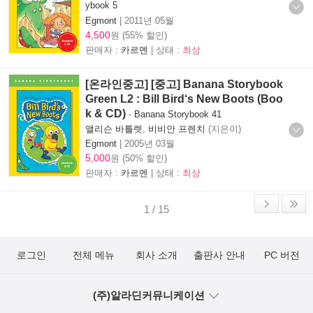
ybook 5
Egmont
|
2011년 05월
4,500
원 (55% 할인)
판매자 :
카르멘
| 상태 :
최상
[온라인중고] [중고] Banana Storybook
Green L2 : Bill Bird‘s New Boots (Boo
k & CD)
-
Banana Storybook 41
앨리슨 바틀렛
,
비비안 프렌치
(지은이)
Egmont
|
2005년 03월
5,000
원 (50% 할인)
판매자 :
카르멘
| 상태 :
최상
1 / 15
로그인
전체 메뉴
회사 소개
출판사 안내
PC 버전
(주)알라딘커뮤니케이션