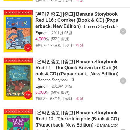
[온라인중고] [중고] Banana Storybook
Red L16 : Cornker (Book & CD) (Papa
erback, New Edition)
-
Banana Storybook 2
Egmont
|
2011년 05월
4,500
원 (55% 할인)
판매자 :
카르멘
| 상태 :
최상
[온라인중고] [중고] Banana Storybook
Red L1 : The Quick Brown fox Cub (B
ook & CD) (Papaerback, ,New Edition)
-
Banana Storybook 13
Egmont
|
2010년 04월
5,000
원 (50% 할인)
판매자 :
카르멘
| 상태 :
최상
[온라인중고] [중고] Banana Storybook
Red L12 : The totem pole (Book & CD)
(Papaerback, New Edition)
-
Banana Stor