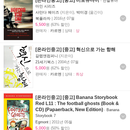
[온라인중고] [중고] 비포유다이
-
언틸유아
마인 시리즈
사만다 헤이즈
(지은이),
박미경
(옮긴이)
북플라자
|
2016년 07월
5,500
원 (63% 할인)
판매자 :
카르멘
| 상태 :
상
[온라인중고] [중고] 혁신으로 가는 항해
갈렙앤컴퍼니
(지은이)
21세기북스
|
2004년 07월
5,000
원 (62% 할인)
판매자 :
카르멘
| 상태 :
최상
[온라인중고] [중고] Banana Storybook
Red L11 : The football ghosts (Book &
CD) (Papaerback, New Edition)
-
Banana
Storybook 7
Egmont
|
2011년 05월
5,000
원 (50% 할인)