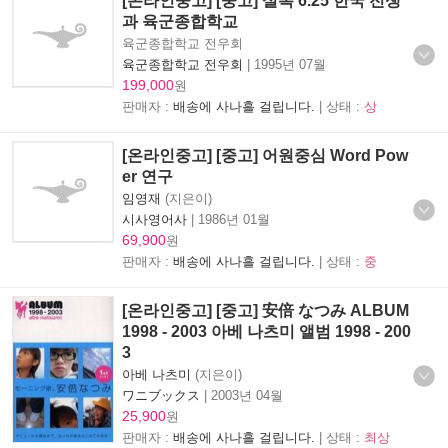
[온라인중고] [중고] 실록 6.25 한국 전쟁
과 육군종합학교
육군종합학교 전우회
육군종합학교 전우회
|
1995년 07월
199,000
원
판매자 :
배송에 사나흘 걸립니다.
| 상태 :
상
[온라인중고] [중고] 어원중심 Word Pow
er 연구
임영재
(지은이)
시사영어사
|
1986년 01월
69,900
원
판매자 :
배송에 사나흘 걸립니다.
| 상태 :
중
[온라인중고] [중고] 安倍 なつみ ALBUM
1998 - 2003 아베 나츠미 앨범 1998 - 200
3
아베 나츠미
(지은이)
ワニブックス
|
2003년 04월
25,900
원
판매자 :
배송에 사나흘 걸립니다.
| 상태 :
최상