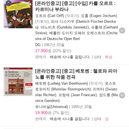
[온라인중고] [중고] [수입] 카를 오르프 :
카르미나 부라나
오르프 (Carl Orff)
(작곡가),
요훔 (Eugen Jochum)
(지휘자),
피셔 디스카우 (Dietrich Fischer-Dieska
u)
,
야노비츠 (Gundula Janowitz)
,
슈톨체 (Gerhard
Stolze)
,
베를린 도이치 오페라 오케스트라 (Orche
stra of Deutsche Oper Berl
DG
|
1967년 02월
17,900
원 (22% 할인)
판매자 :
배송에 사나흘 걸립니다.
| 상태 :
최상
[온라인중고] [중고] 베토벤 : 첼로와 피아
노를 위한 작품 전곡
베토벤 (Ludwig Van Beethoven)
(작곡가),
로스트
로포비치 (Mstislav Rostropovich)
,
리히터 (Sviato
slav Richter)
,
프랑세 (Jean Francaix)
,
장드롱 (Ma
urice Gendron)
유니버설(Universal)
|
1995년 10월
19,900
원 (7% 할인)
판매자 :
배송에 사나흘 걸립니다.
| 상태 :
상