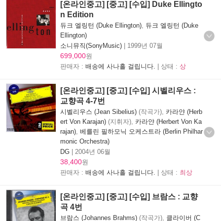
[온라인중고] [중고] [수입] Duke Ellingto
n Edition
듀크 엘링턴 (Duke Ellington)
,
듀크 엘링턴 (Duke
Ellington)
소니뮤직(SonyMusic)
|
1999년 07월
699,000
원
판매자 :
배송에 사나흘 걸립니다.
| 상태 :
상
[온라인중고] [중고] [수입] 시벨리우스 :
교향곡 4-7번
시벨리우스 (Jean Sibelius)
(작곡가),
카라얀 (Herb
ert Von Karajan)
(지휘자),
카라얀 (Herbert Von Ka
rajan)
,
베를린 필하모닉 오케스트라 (Berlin Philhar
monic Orchestra)
DG
|
2004년 06월
38,400
원
판매자 :
배송에 사나흘 걸립니다.
| 상태 :
최상
[온라인중고] [중고] [수입] 브람스 : 교향
곡 4번
브람스 (Johannes Brahms)
(작곡가),
클라이버 (C