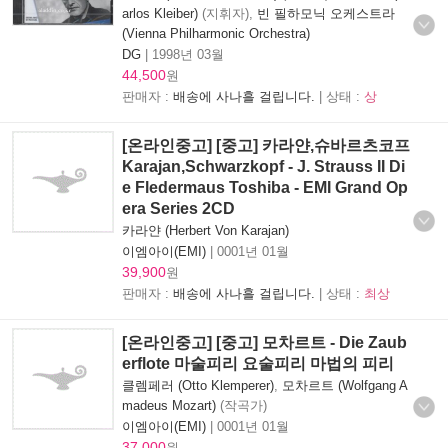
arlos Kleiber)
(지휘자),
빈 필하모닉 오케스트라
(Vienna Philharmonic Orchestra)
DG
|
1998년 03월
44,500
원
판매자 :
배송에 사나흘 걸립니다.
| 상태 :
상
[온라인중고] [중고] 카라얀,슈바르츠코프
Karajan,Schwarzkopf - J. Strauss II Di
e Fledermaus Toshiba - EMI Grand Op
era Series 2CD
카라얀 (Herbert Von Karajan)
이엠아이(EMI)
|
0001년 01월
39,900
원
판매자 :
배송에 사나흘 걸립니다.
| 상태 :
최상
[온라인중고] [중고] 모차르트 - Die Zaub
erflote 마술피리 요술피리 마법의 피리
클렘페러 (Otto Klemperer)
,
모차르트 (Wolfgang A
madeus Mozart)
(작곡가)
이엠아이(EMI)
|
0001년 01월
37,000
원