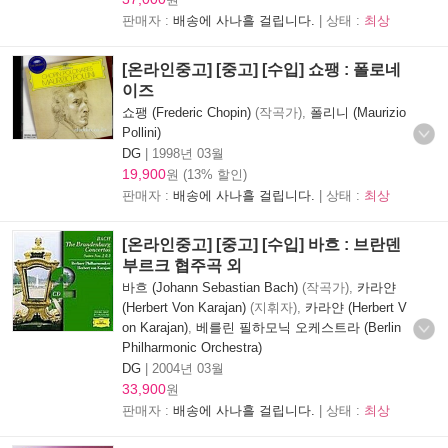
판매자 :
배송에 사나흘 걸립니다.
| 상태 :
최상
[온라인중고] [중고] [수입] 쇼팽 : 폴로네
이즈
쇼팽 (Frederic Chopin)
(작곡가),
폴리니 (Maurizio
Pollini)
DG
|
1998년 03월
19,900
원 (13% 할인)
판매자 :
배송에 사나흘 걸립니다.
| 상태 :
최상
[온라인중고] [중고] [수입] 바흐 : 브란덴
부르크 협주곡 외
바흐 (Johann Sebastian Bach)
(작곡가),
카라얀
(Herbert Von Karajan)
(지휘자),
카라얀 (Herbert V
on Karajan)
,
베를린 필하모닉 오케스트라 (Berlin
Philharmonic Orchestra)
DG
|
2004년 03월
33,900
원
판매자 :
배송에 사나흘 걸립니다.
| 상태 :
최상