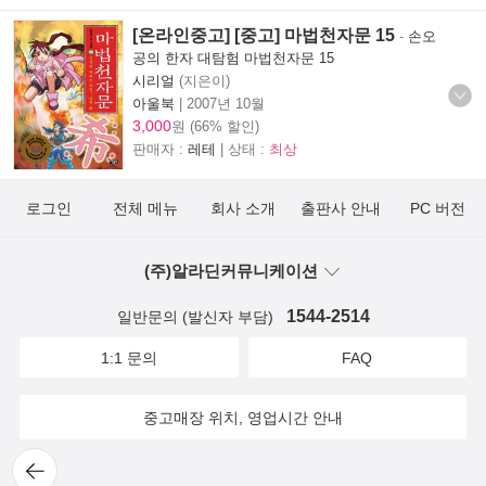
[온라인중고] [중고] 마법천자문 15
-
손오
공의 한자 대탐험 마법천자문 15
시리얼
(지은이)
아울북
|
2007년 10월
3,000
원 (66% 할인)
판매자 :
레테
| 상태 :
최상
로그인
전체 메뉴
회사 소개
출판사 안내
PC 버전
(주)알라딘커뮤니케이션
1544-2514
일반문의 (발신자 부담)
1:1 문의
FAQ
중고매장 위치, 영업시간 안내
뒤로
가기