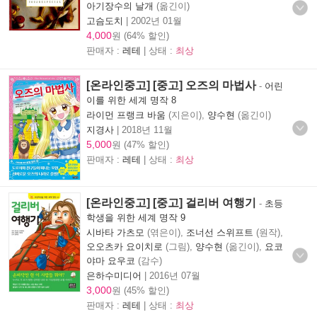
아기장수의 날개
(옮긴이)
고슴도치
|
2002년 01월
4,000
원 (64% 할인)
판매자 :
레테
| 상태 :
최상
[온라인중고] [중고] 오즈의 마법사
-
어린
이를 위한 세계 명작 8
라이먼 프랭크 바움
(지은이),
양수현
(옮긴이)
지경사
|
2018년 11월
5,000
원 (47% 할인)
판매자 :
레테
| 상태 :
최상
[온라인중고] [중고] 걸리버 여행기
-
초등
학생을 위한 세계 명작 9
시바타 가츠모
(엮은이),
조너선 스위프트
(원작),
오오츠카 요이치로
(그림),
양수현
(옮긴이),
요코
야마 요우코
(감수)
은하수미디어
|
2016년 07월
3,000
원 (45% 할인)
판매자 :
레테
| 상태 :
최상