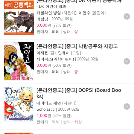
[온라인중고] [중고] DK 어린이 공룡백과
-
DK 어린이 백과
캐롤라인 빙엄
(지은이),
이연수
(옮긴이)
예림당
|
2007년 09월
3,000
원 (77% 할인)
판매자 :
레테
| 상태 :
상
[온라인중고] [중고] 낙랑공주와 자명고
이재윤
(글),
민유이
(그림)
재미북스(과학어린이)
|
2009년 02월
3,000
원 (68% 할인)
판매자 :
레테
| 상태 :
중
[온라인중고] [중고] OOPS! (Board Boo
ks)
데이비드 섀넌
(지은이)
Scholastic
|
2005년 02월
4,000
원 (52% 할인)
판매자 :
레테
| 상태 :
최상