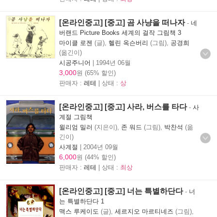
[온라인중고] [중고] 곰 사냥을 떠나자
-
네
버랜드 Picture Books 세계의 걸작 그림책 3
마이클 로젠
(글),
헬린 옥슨버리
(그림),
공경희
(옮긴이)
시공주니어
|
1994년 06월
3,000
원 (65% 할인)
판매자 :
레테
| 상태 :
상
[온라인중고] [중고] 사라, 버스를 타다
-
사
계절 그림책
윌리엄 밀러
(지은이),
존 워드
(그림),
박찬석
(옮
긴이)
사계절
|
2004년 09월
6,000
원 (44% 할인)
판매자 :
레테
| 상태 :
최상
[온라인중고] [중고] 너는 특별하단다
-
너
는 특별하단다 1
맥스 루케이도
(글),
세르지오 마르티네즈
(그림),