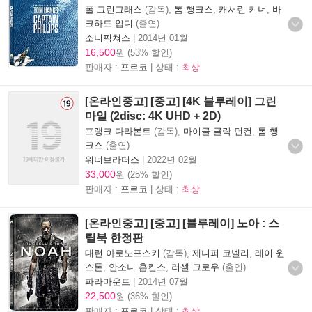
폴 그린그래스
(감독),
톰 행크스
,
캐서린 키너
,
바
크하드 압디
(출연)
소니픽쳐스
|
2014년 01월
16,500
원 (53% 할인)
판매자 :
포르코
| 상태 :
최상
[온라인중고] [중고] [4K 블루레이] 그린
마일 (2disc: 4K UHD + 2D)
프랭크 다라본트
(감독),
마이클 클락 던컨
,
톰 행
크스
(출연)
워너브라더스
|
2022년 02월
33,000
원 (25% 할인)
판매자 :
포르코
| 상태 :
최상
[온라인중고] [중고] [블루레이] 노아 : 스
틸북 한정판
대런 아로노프스키
(감독),
제니퍼 코넬리
,
레이 윈
스톤
,
안소니 홉킨스
,
러셀 크로우
(출연)
파라마운트
|
2014년 07월
22,500
원 (36% 할인)
판매자 :
포르코
| 상태 :
최상