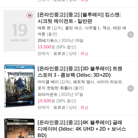
[온라인중고] [중고] [블루레이] 킹스맨:
시크릿 에이전트 - 일반판
매튜 본
(감독),
콜린 퍼스
,
사무엘 L. 잭슨
,
태런 에
저튼
(출연)
20세기폭스
|
2015년 09월
13,500
원 (58% 할인)
판매자 :
포르코
| 상태 :
최상
[온라인중고] [중고] [3D 블루레이] 트랜
스포머 3 - 콤보팩 (3disc: 3D+2D)
마이클 베이
(감독),
패트릭 뎀시
,
샤이아 라보프
,
로지 헌팅턴 휘틀리
(출연)
파라마운트
|
2015년 07월
19,500
원 (39% 할인)
판매자 :
포르코
| 상태 :
최상
[온라인중고] [중고] [4K 블루레이] 글래
디에이터 (3disc: 4K UHD + 2D + 보너스
BD)