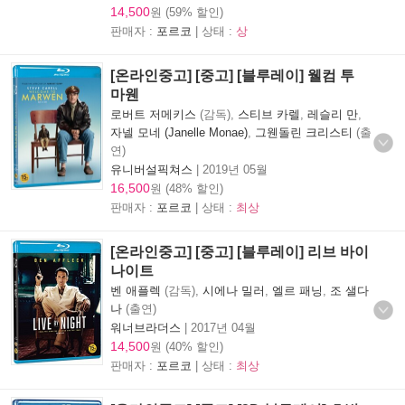
14,500
원 (59% 할인)
판매자 :
포르코
| 상태 :
상
[온라인중고] [중고] [블루레이] 웰컴 투
마웬
로버트 저메키스
(감독),
스티브 카렐
,
레슬리 만
,
자넬 모네 (Janelle Monae)
,
그웬돌린 크리스티
(출
연)
유니버설픽쳐스
|
2019년 05월
16,500
원 (48% 할인)
판매자 :
포르코
| 상태 :
최상
[온라인중고] [중고] [블루레이] 리브 바이
나이트
벤 애플렉
(감독),
시에나 밀러
,
엘르 패닝
,
조 샐다
나
(출연)
워너브라더스
|
2017년 04월
14,500
원 (40% 할인)
판매자 :
포르코
| 상태 :
최상