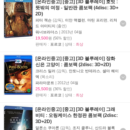
[온라인중고] [중고] [3D 블루레이] 호빗 :
뜻밖의 여정 - 일반판 콤보팩 (4disc: 3D+
2D)
피터 잭슨
(감독),
이안 맥켈런
,
마틴 프리먼
,
리처
드 아미티지
(출연)
워너브라더스
|
2013년 04월
19,500
원 (56% 할인)
판매자 :
포르코
| 상태 :
최상
[온라인중고] [중고] [3D 블루레이] 장화
신은 고양이 : 콤보팩 (2disc: 3D+2D)
크리스 밀러
(감독),
안토니오 반데라스
,
셀마 헤이
엑
(목소리)
파라마운트
|
2012년 04월
25,500
원 (36% 할인)
판매자 :
포르코
| 상태 :
최상
[온라인중고] [중고] [3D 블루레이] 그래
비티 : 오링케이스 한정판 콤보팩 (2disc:
3D+2D)
알폰소 쿠아론
(감독),
조지 클루니
,
산드라 블록