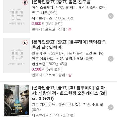
[온라인중고] [중고] 좋은 친구들
마틴 스콜세지
(감독),
조 페시
,
레이 리오타
,
로버
트 드 니로
(출연)
워너브라더스
|
2008년 05월
2,900
원 (67% 할인)
판매자 :
포르코
| 상태 :
중
[온라인중고] [중고] [블루레이] 백악관 최
후의 날 : 일반판
안톤 후쿠아
(감독),
제라드 버틀러
,
모건 프리먼
,
아론 에크하트
,
릭 윤
,
멜리사 레오
(출연)
컨텐트존
|
2020년 05월
9,900
원 (69% 할인)
판매자 :
포르코
| 상태 :
상
[온라인중고] [중고] [3D 블루레이] 킹 아
서: 제왕의 검 - 초도한정 오링케이스 (2di
sc: 3D+2D)
가이 리치
(감독),
에릭 바나
,
찰리 헌냄
,
주드 로
(출연)
워너브라더스
|
2017년 08월