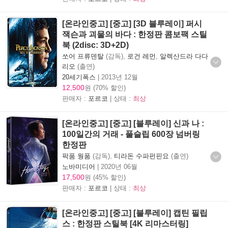
[온라인중고] [중고] [3D 블루레이] 퍼시
잭슨과 괴물의 바다 : 한정판 콤보팩 스틸
북 (2disc: 3D+2D)
쏘어 프류덴탈
(감독),
로건 레먼
,
알렉산드라 다다
리오
(출연)
20세기폭스
|
2013년 12월
12,500
원 (70% 할인)
판매자 :
포르코
| 상태 :
최상
[온라인중고] [중고] [블루레이] 신과 나 :
100일간의 거래 - 풀슬립 600장 넘버링
한정판
팍품 웡품
(감독),
티라돈 수파펀핀요
(출연)
노바미디어
|
2020년 06월
17,500
원 (45% 할인)
판매자 :
포르코
| 상태 :
최상
[온라인중고] [중고] [블루레이] 캡틴 필립
스 : 한정판 스틸북 [4K 리마스터링]