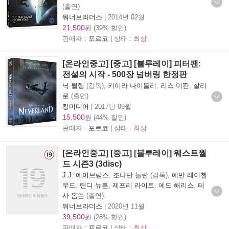
(출연)
워너브라더스
|
2014년 02월
21,500
원 (39% 할인)
판매자 :
포르코
| 상태 :
최상
[온라인중고] [중고] [블루레이] 피터팬:
전설의 시작 - 500장 넘버링 한정판
닉 윌링
(감독),
키이라 나이틀리
,
리스 이판
,
찰리
로
(출연)
킹미디어
|
2017년 09월
15,500
원 (44% 할인)
판매자 :
포르코
| 상태 :
최상
[온라인중고] [중고] [블루레이] 웨스트월
드 시즌3 (3disc)
J.J. 에이브람스
,
조나단 놀란
(감독),
에반 레이첼
우드
,
탠디 뉴튼
,
제프리 라이트
,
에드 해리스
,
테
사 톰슨
(출연)
워너브라더스
|
2020년 11월
39,500
원 (28% 할인)
판매자 :
포르코
| 상태 :
최상