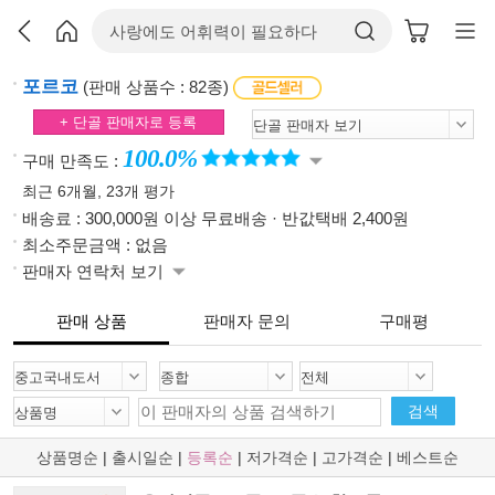
포르코
(판매 상품수 : 82종)
+ 단골 판매자로 등록
100.0%
구매 만족도 :
최근 6개월, 23개 평가
배송료 : 300,000원 이상 무료배송 · 반값택배 2,400원
최소주문금액 : 없음
판매자 연락처 보기
판매 상품
판매자 문의
구매평
검색
상품명순
|
출시일순
|
등록순
|
저가격순
|
고가격순
|
베스트순