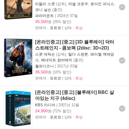
리들리 스콧
(감독),
러셀 크로우
,
호아킨 피닉스
,
코니 닐슨
(출연)
파라마운트
|
2024년 07월
35,500
원 (25% 할인)
판매자 :
포르코
| 상태 :
최상
[온라인중고] [중고] [3D 블루레이] 닥터
스트레인지 - 콤보팩 (2disc: 3D+2D)
스콧 데릭슨
(감독),
틸다 스윈튼
,
레이첼 맥애덤
스
,
베네딕트 컴버배치
(출연)
월트디즈니
|
2017년 03월
35,500
원 (10% 할인)
판매자 :
포르코
| 상태 :
최상
[온라인중고] [중고] [블루레이] BBC 살
아있는 지구 (4disc)
KBS 미디어
|
2007년 12월
24,900
원 (72% 할인)
판매자 :
포르코
| 상태 :
최상