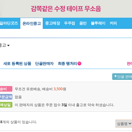
알라딘굿즈
중고매장
우주점
음반
블루레이
커피
온라인중고
중고
새로 등록된 상품
단골판매자
최종 땡처리
판
N
단골 판
송비
무조건 유료배송, 배송비
3,500
원
주문금액
없음
 예상일
이 판매자의 상품은 주문 접수
3일
이내 출고로 약속 하셨습니다.
에
8
개의 상품이 있습니다.