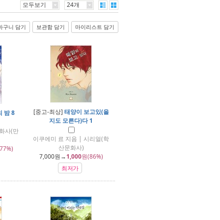
모두보기
24개
바구니 담기
보관함 담기
마이리스트 담기
[중고-최상]
태양이 보고있(을
 밤 8
지도 모른다)다 1
화사(만
이쿠에미 료 지음 | 시리얼(학
산문화사)
77%)
7,000
원→
1,000
원(86%)
최저가