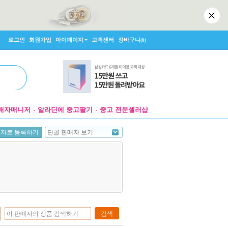
로그인
회원가입
마이페이지
고객센터
장바구니
(0)
매자매니저
알라딘에 중고팔기
중고 전문셀러샵
단골 판매자 보기
매자로 등록하기
검색