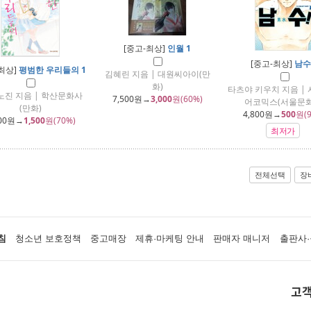
[중고-최상]
인월 1
[중고-최상]
남수
최상]
평범한 우리들의 1
김혜린 지음 | 대원씨아이(만
화)
타츠야 키우치 지음 |
노진 지음 | 학산문화사
7,500
원→
3,000
원(60%)
어코믹스(서울문화
(만화)
4,800
원→
500
원(9
00
원→
1,500
원(70%)
최저가
전체선택
장
침
청소년 보호정책
중고매장
제휴·마케팅 안내
판매자 매니저
출판사·
고객