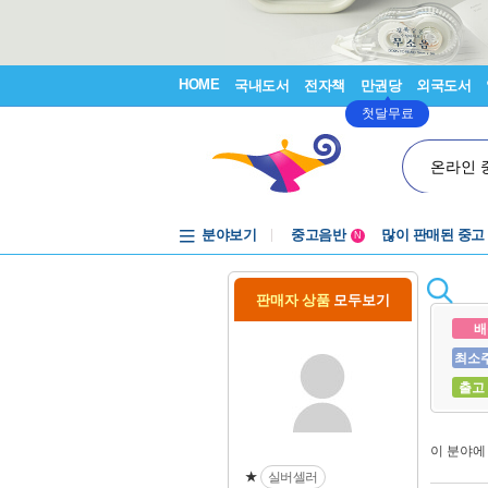
HOME
국내도서
전자책
만권당
외국도서
첫달무료
온라인 
분야보기
중고음반
많이 판매된 중고
N
1천원부터
중고음반
판매자 상품
모두보기
배
최소
출고
이 분야
★
실버셀러