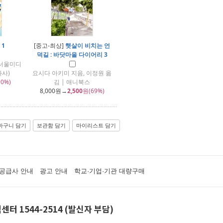
 1
[중고-최상]
햇살이 비치는 언
덕길 : 바닷마을 다이어리 3
 서울미디
사)
요시다 아키미 지음, 이정원 옮
0%)
김 | 애니북스
8,000
원→
2,500
원(69%)
바구니 담기
보관함 담기
마이리스트 담기
공급사 안내
광고 안내
학교·기업·기관 대량구매
센터 1544-2514 (발신자 부담)