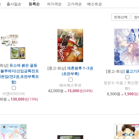
순
출시일순
등록순
저가격순
고가격순
베스트순
전체선택
장
-최상]
옷소매 붉은 끝동
[중고-최상]
재혼왕후 1~3권
 블루레이(선입금특전포
[중고-최상]
물고기의
(초판부록)
 대본집(전2권,초판부록포
함)
정은수 지음 | 학산문
해피북스투유
화)
42,000
원→
15,000
원(64%)
이엔이미디어
6,500
원→
1,500
원(
00
원→
130,000
원(19%)