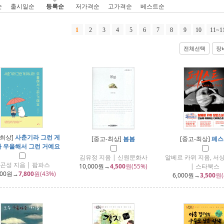
순
출시일순
등록순
저가격순
고가격순
베스트순
1
2
3
4
5
6
7
8
9
10
11~1
전체선택
장
-최상]
사춘기라 그런 게
[중고-최상]
봄봄
[중고-최상]
페스
 우울해서 그런 거예요
김유정 지음 | 신원문화사
알베르 카뮈 지음, 서
곤성 지음 | 팜파스
10,000
원→
4,500
원(55%)
| 스타북스
800
원→
7,800
원(43%)
6,000
원→
3,500
원(