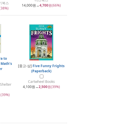
니스북스
세기북스
14,000
원→
4,700
원(66%)
(38%)
a to
 Math‘s
[중고-상]
Five Funny Frights
er
(Paperback)
Cartwheel Books
Shelter
4,100
원→
2,500
원(39%)
(39%)