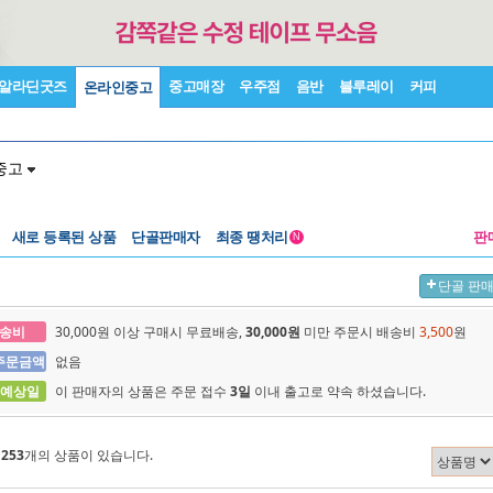
알라딘굿즈
중고매장
우주점
음반
블루레이
커피
온라인중고
중고
새로 등록된 상품
단골판매자
최종 땡처리
판
N
단골 판
송비
30,000원 이상 구매시 무료배송,
30,000원
미만 주문시 배송비
3,500
원
주문금액
없음
 예상일
이 판매자의 상품은 주문 접수
3일
이내 출고로 약속 하셨습니다.
에
253
개의 상품이 있습니다.