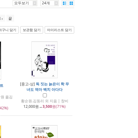
모두보기
24개
1
끝
바구니 담기
보관함 담기
마이리스트 담기
[중고-상]
독 짓는 늙은이 학 무
트
녀도 역마 백치 아다다
상원 옮김
황순원.김동리 외 지음 | 창비
12,000
원→
3,500
원(71%)
42%)