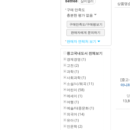
beth68
실버셀러
상품명
구매 만족도
충분한 평가 없음
구매만족도/구매평보기
판매자에게 문의하기
판매자 연락처 보기
중고국내도서 전체보기
경제경영 (1)
고전 (2)
과학 (1)
사회과학 (1)
[중고
소설/시/희곡 (11)
아니라
어린이 (58)
양
에세이 (1)
13,
여행 (1)
예술/대중문화 (1)
외국어 (14)
유아 (1)
인문학 (2)