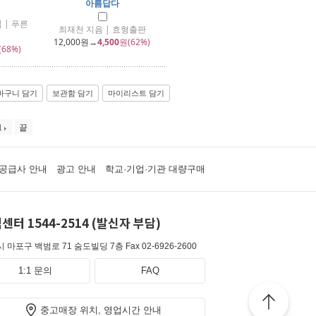
아름답다
 | 푸른
최재천 지음 | 효형출판
12,000
원→
4,500
원(62%)
(68%)
바구니 담기
보관함 담기
마이리스트 담기
1
끝
공급사 안내
광고 안내
학교·기업·기관 대량구매
센터 1544-2514 (발신자 부담)
 마포구 백범로 71 숨도빌딩 7층
Fax 02-6926-2600
1:1 문의
FAQ
중고매장 위치, 영업시간 안내