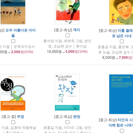
[중고-최상]
객지
-상]
모두 아름다운 아이
[중고-최상]
아홉 켤레
들
로 남은 사내
황석영 지음, 최현묵 그림, 방민
호, 조남현 감수 | 휴이넘
 지음 | 문학과지성사
윤흥길 지음, 홍은혜 그
10,000
원→
5,000
원(50%)
000
원→
3,500
원(65%)
호 논술, 조남현 감수 
8,500
원→
7,000
원(
[중고-중]
무정
[중고-최상]
완장
[중고-최상]
타인의 시
식해 힘든 나에
 지음, 김종태 작품해설
윤흥길 지음, 이미라 그림, 방민
| 홍신문화사
호 논술, 조남현 감수 | 휴이넘