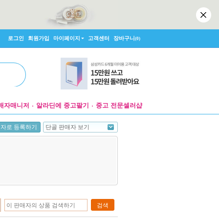
로그인
회원가입
마이페이지
고객센터
장바구니
(0)
매자매니저
알라딘에 중고팔기
중고 전문셀러샵
단골 판매자 보기
매자로 등록하기
검색