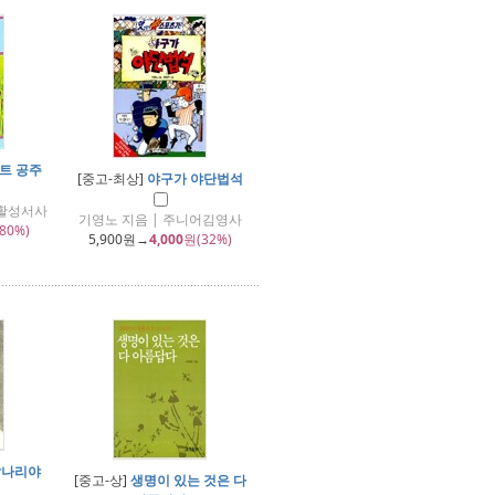
트 공주
[중고-최상]
야구가 야단법석
생활성서사
기영노 지음 | 주니어김영사
80%)
5,900
원→
4,000
원(32%)
말나리야
[중고-상]
생명이 있는 것은 다