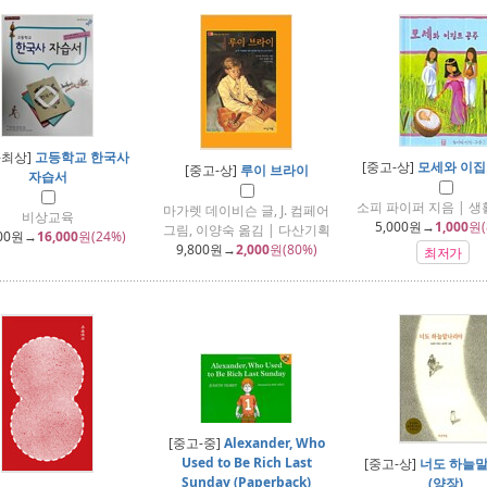
-최상]
고등학교 한국사
[중고-상]
모세와 이집
[중고-상]
루이 브라이
자습서
소피 파이퍼 지음 | 
마가렛 데이비슨 글, J. 컴페어
비상교육
5,000
원→
1,000
원(
그림, 이양숙 옮김 | 다산기획
00
원→
16,000
원(24%)
9,800
원→
2,000
원(80%)
최저가
[중고-중]
Alexander, Who
Used to Be Rich Last
[중고-상]
너도 하늘
Sunday (Paperback)
(양장)