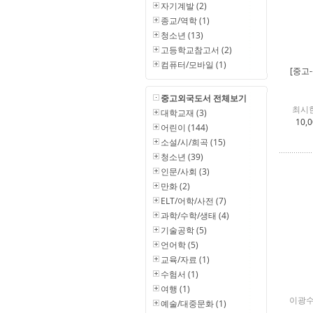
자기계발 (2)
종교/역학 (1)
청소년 (13)
고등학교참고서 (2)
컴퓨터/모바일 (1)
[중고
중고외국도서 전체보기
최시한
대학교재 (3)
10,
어린이 (144)
소설/시/희곡 (15)
청소년 (39)
인문/사회 (3)
만화 (2)
ELT/어학/사전 (7)
과학/수학/생태 (4)
기술공학 (5)
언어학 (5)
교육/자료 (1)
수험서 (1)
여행 (1)
이광수
예술/대중문화 (1)