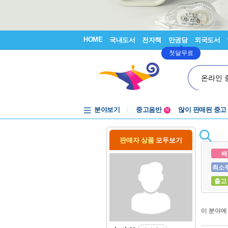
HOME
국내도서
전자책
만권당
외국도서
첫달무료
온라인 
분야보기
중고음반
많이 판매된 중고
N
1천원부터
중고음반
판매자 상품
모두보기
배
최소
출고
이 분야