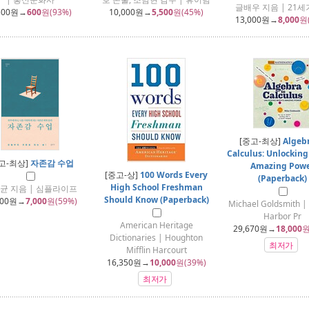
글배우 지음 | 21
500
원→
600
원(93%)
10,000
원→
5,500
원(45%)
13,000
원→
8,000
원
[중고-최상]
Algebr
Calculus: Unlocking
고-최상]
자존감 수업
Amazing Pow
[중고-상]
100 Words Every
(Paperback)
High School Freshman
균 지음 | 심플라이프
Should Know (Paperback)
000
원→
7,000
원(59%)
Michael Goldsmith | 
Harbor Pr
American Heritage
29,670
원→
18,000
원
Dictionaries | Houghton
최저가
Mifflin Harcourt
16,350
원→
10,000
원(39%)
최저가