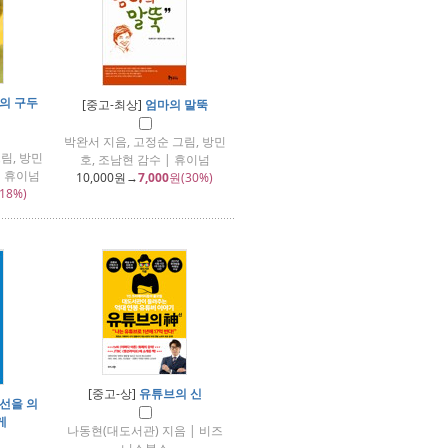
의 구두
[중고-최상]
엄마의 말뚝
박완서 지음, 고정순 그림, 방민
림, 방민
호, 조남현 감수 | 휴이넘
| 휴이넘
10,000
원→
7,000
원(30%)
18%)
[중고-상]
유튜브의 신
선을 의
게
나동현(대도서관) 지음 | 비즈