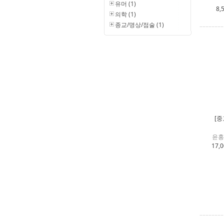
유머 (1)
8,
의학 (1)
종교/명상/점술 (1)
[중
윤홍
17,