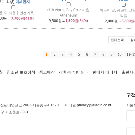
중고-최상]
미세먼지
Judith Viorst, Ray Cruz 지음 |
이금이 글, 송진헌 그림
웅 외 지음 | 안전가옥
Atheneum
책들
000
원→
7,700
원(41%)
9,500
원→
1,500
원(84%)
12,000
원→
3,800
원
전체선택
장
1
2
3
4
5
6
7
8
9
10
11~1
침
청소년 보호정책
중고매장
제휴·마케팅 안내
판매자 매니저
출판사·
고객
신판매업신고 2003-서울중구-01520
이메일 privacy@aladin.co.kr
서울시
구 서소문로 89-31