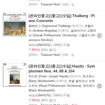
판매자 :
Treasure Hunt
| 상태 :
상
[온라인중고] [중고] [수입] Thalberg : Pi
ano Concerto
탈베르그 (Sigismond Thalberg)
(작곡가),
모렐리
아 (Andrew Mogrelia)
(지휘자),
슬로바키아 교향악
단 (Slovak Philharmonic Orchestra)
,
니콜로시 (Fr
ancesco Nicolosi)
낙소스(NAXOS)
|
1999년 07월
7,980
원 (60% 할인)
판매자 :
Treasure Hunt
| 상태 :
상
[온라인중고] [중고] [수입] Haydn : Sym
phonies Nos. 44, 88 & 104
하이든 (Franz Joseph Haydn)
(작곡가),
워즈워스
(Barry Wordsworth)
(지휘자),
로열 필하모닉 오케
스트라 (Royal Philharmonic Orchestra)
,
워즈워스
(Barry Wordsworth)
낙소스(NAXOS)
|
1999년 07월
7,980
원 (60% 할인)