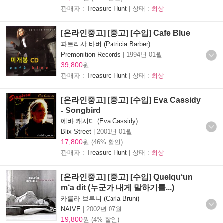
판매자 :
Treasure Hunt
| 상태 :
최상
[온라인중고] [중고] [수입] Cafe Blue
파트리샤 바버 (Patricia Barber)
Premonition Records
|
1994년 01월
39,800
원
판매자 :
Treasure Hunt
| 상태 :
최상
[온라인중고] [중고] [수입] Eva Cassidy
- Songbird
에바 캐시디 (Eva Cassidy)
Blix Street
|
2001년 01월
17,800
원 (46% 할인)
판매자 :
Treasure Hunt
| 상태 :
최상
[온라인중고] [중고] [수입] Quelqu‘un
m‘a dit (누군가 내게 말하기를...)
카를라 브루니 (Carla Bruni)
NAIVE
|
2002년 07월
19,800
원 (4% 할인)