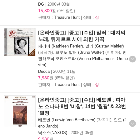
DG
|
2006년 03월
15,800
원 (9% 할인)
판매자 :
Treasure Hunt
| 상태 :
상
[온라인중고] [중고] [수입] 말러 : 대지의
노래, 뤼케르트 시에 의한 가곡
페리어 (Kathleen Ferrier)
,
말러 (Gustav Mahler)
(작곡가),
브루노 발터 (Bruno Walter)
(지휘자),
빈
필하모닉 오케스트라 (Vienna Philharmonic Orche
stra)
Decca
|
2000년 11월
7,980
원 (65% 할인)
판매자 :
Treasure Hunt
| 상태 :
상
[온라인중고] [중고] [수입] 베토벤 : 피아
노 소나타 8번 ‘비창‘, 14번 ‘월광‘ & 23번
‘열정‘
베토벤 (Ludwig Van Beethoven)
(작곡가),
얀도 (J
eno Jando)
낙소스(NAXOS)
|
2005년 05월
9,980
원