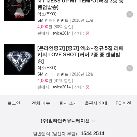
N‘T MESS UP MY TEMPO [버전 3종 중
랜덤발송]
엑소(EXO)
SM 엔터테인먼트
|
2018년 11월
4,000
원 (80% 할인)
판매자 :
twice2014
| 상태 :
중
[온라인중고] [중고] 엑소 - 정규 5집 리패
키지 LOVE SHOT [커버 2종 중 랜덤발
송]
엑소(EXO)
SM 엔터테인먼트
|
2018년 12월
4,000
원 (81% 할인)
판매자 :
twice2014
| 상태 :
중
로그인
전체 메뉴
회사 소개
출판사 안내
PC 버전
(주)알라딘커뮤니케이션
1544-2514
일반문의 (발신자 부담)