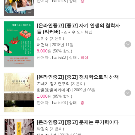
판매자 :
hanle23
| 상태 :
상
[온라인중고] [중고] 자기 인생의 철학자
들 (리커버)
-
김지수 인터뷰집
김지수
(지은이)
어떤책
|
2018년 11월
8,000
원 (50% 할인)
판매자 :
hanle23
| 상태 :
최상
[온라인중고] [중고] 정치학으로의 산책
21세기 정치연구회
(지은이)
한울(한울아카데미)
|
2009년 08월
1,000
원 (95% 할인)
판매자 :
hanle23
| 상태 :
중
[온라인중고] [중고] 문제는 무기력이다
박경숙
(지은이)