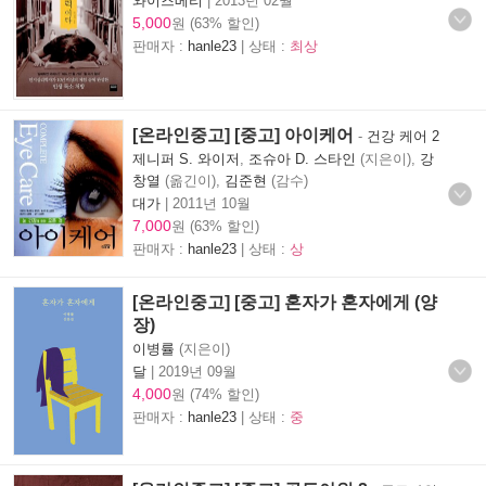
와이즈베리
|
2013년 02월
5,000
원 (63% 할인)
판매자 :
hanle23
| 상태 :
최상
[온라인중고] [중고] 아이케어
-
건강 케어 2
제니퍼 S. 와이저
,
조슈아 D. 스타인
(지은이),
강
창열
(옮긴이),
김준현
(감수)
대가
|
2011년 10월
7,000
원 (63% 할인)
판매자 :
hanle23
| 상태 :
상
[온라인중고] [중고] 혼자가 혼자에게 (양
장)
이병률
(지은이)
달
|
2019년 09월
4,000
원 (74% 할인)
판매자 :
hanle23
| 상태 :
중