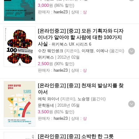
3,000
원 (86% 할인)
판매자 :
hanle23
| 상태 :
상
[온라인중고] [중고] 모든 기획자와 디자
이너가 알아야 할 사람에 대한 100가지
사실
-
위키북스 UX 시리즈 6
수잔 웨인쉔크
(지은이),
이재명
,
이예나
(옮긴이)
위키북스
|
2012년 02월
2,500
원 (90% 할인)
판매자 :
hanle23
| 상태 :
상
[온라인중고] [중고] 천재의 발상지를 찾
아서
에릭 와이너
(지은이),
노승영
(옮긴이)
문학동네
|
2018년 05월
3,500
원 (81% 할인)
판매자 :
hanle23
| 상태 :
상
[온라인중고] [중고] 소박한 한 그릇