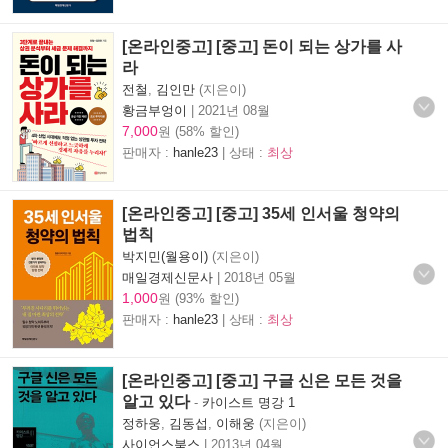
[온라인중고] [중고] 돈이 되는 상가를 사
라
전철
,
김인만
(지은이)
황금부엉이
|
2021년 08월
7,000
원 (58% 할인)
판매자 :
hanle23
| 상태 :
최상
[온라인중고] [중고] 35세 인서울 청약의
법칙
박지민(월용이)
(지은이)
매일경제신문사
|
2018년 05월
1,000
원 (93% 할인)
판매자 :
hanle23
| 상태 :
최상
[온라인중고] [중고] 구글 신은 모든 것을
알고 있다
-
카이스트 명강 1
정하웅
,
김동섭
,
이해웅
(지은이)
사이언스북스
|
2013년 04월