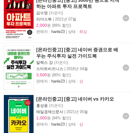
[온라인중고] [중고] 3000만 원으로 시작
하는 아파트 투자 프로젝트
김수영
(지은이)
리더스북
|
2021년 07월
2,000
원 (89% 할인)
판매자 :
hanle23
| 상태 :
최상
[온라인중고] [중고] 네이버 증권으로 배
우는 주식투자 실전 가이드북
알렉스 강
(지은이)
스마트비즈니스
|
2018년 04월
3,500
원 (80% 할인)
판매자 :
hanle23
| 상태 :
상
[온라인중고] [중고] 네이버 vs 카카오
홍성용
(지은이)
매일경제신문사
|
2021년 05월
1,000
원 (94% 할인)
판매자 :
hanle23
| 상태 :
상