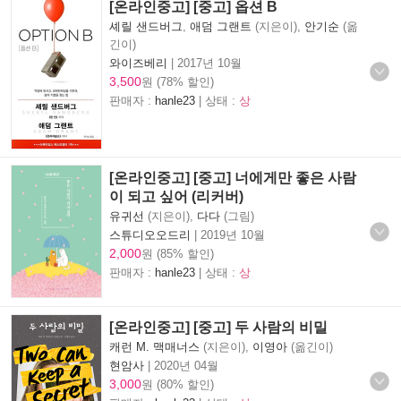
[온라인중고] [중고] 옵션 B
셰릴 샌드버그
,
애덤 그랜트
(지은이),
안기순
(옮
긴이)
와이즈베리
|
2017년 10월
3,500
원 (78% 할인)
판매자 :
hanle23
| 상태 :
상
[온라인중고] [중고] 너에게만 좋은 사람
이 되고 싶어 (리커버)
유귀선
(지은이),
다다
(그림)
스튜디오오드리
|
2019년 10월
2,000
원 (85% 할인)
판매자 :
hanle23
| 상태 :
상
[온라인중고] [중고] 두 사람의 비밀
캐런 M. 맥매너스
(지은이),
이영아
(옮긴이)
현암사
|
2020년 04월
3,000
원 (80% 할인)