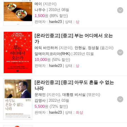
메이
(지은이)
나무수
|
2010년 08월
1,500
원 (89% 할인)
판매자 :
hanle23
| 상태 :
상
[온라인중고] [중고] 부는 어디에서 오는
가
에릭 바인하커
(지은이),
안현실
,
정성철
(옮긴이)
알에이치코리아(RHK)
|
2015년 01월
10,000
원 (50% 할인)
판매자 :
hanle23
| 상태 :
상
[온라인중고] [중고] 아무도 흔들 수 없는
나라
문재인
(지은이),
대통령 비서실
(엮은이)
김영사
|
2022년 03월
5,500
원 (72% 할인)
판매자 :
hanle23
| 상태 :
최상