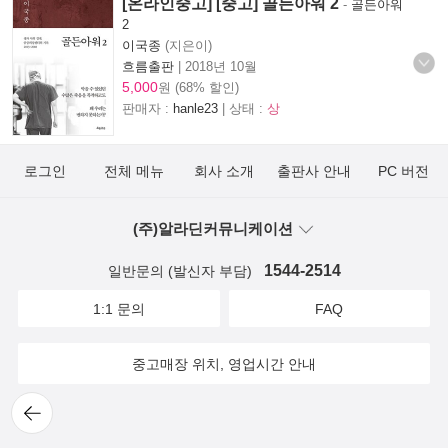
[온라인중고] [중고] 골든아워 2
-
골든아워
2
이국종
(지은이)
흐름출판
|
2018년 10월
5,000
원 (68% 할인)
판매자 :
hanle23
| 상태 :
상
로그인
전체 메뉴
회사 소개
출판사 안내
PC 버전
(주)알라딘커뮤니케이션
1544-2514
일반문의 (발신자 부담)
1:1 문의
FAQ
중고매장 위치, 영업시간 안내
뒤로
가기