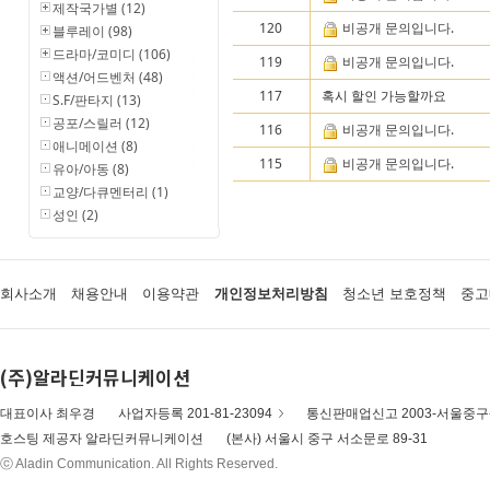
제작국가별 (12)
120
비공개 문의입니다.
블루레이 (98)
드라마/코미디 (106)
119
비공개 문의입니다.
액션/어드벤처 (48)
117
혹시 할인 가능할까요
S.F/판타지 (13)
공포/스릴러 (12)
116
비공개 문의입니다.
애니메이션 (8)
115
비공개 문의입니다.
유아/아동 (8)
교양/다큐멘터리 (1)
성인 (2)
회사소개
채용안내
이용약관
개인정보처리방침
청소년 보호정책
중고
(주)알라딘커뮤니케이션
대표이사 최우경
사업자등록 201-81-23094
통신판매업신고 2003-서울중구-
호스팅 제공자 알라딘커뮤니케이션
(본사) 서울시 중구 서소문로 89-31
ⓒ Aladin Communication. All Rights Reserved.