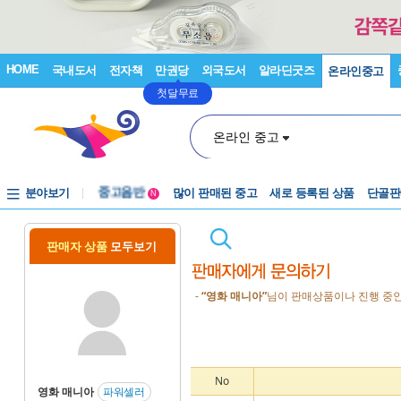
HOME
국내도서
전자책
만권당
외국도서
알라딘굿즈
온라인중고
첫달무료
온라인 중고
분야보기
중고음반
많이 판매된 중고
새로 등록된 상품
단골판
N
1천원부터
중고음반
판매자 상품
모두보기
-
“영화 매니아”
님이 판매상품이나 진행 중인
No
영화 매니아
파워셀러