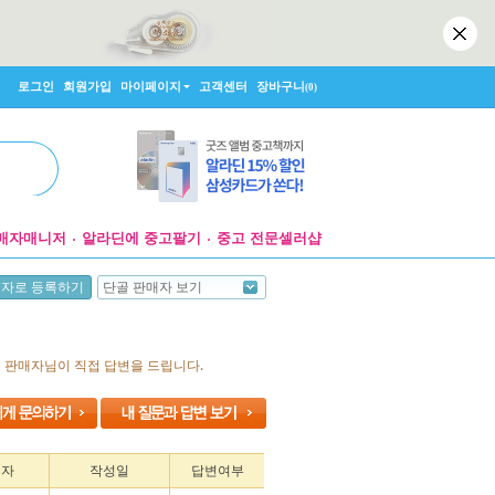
로그인
회원가입
마이페이지
고객센터
장바구니
(0)
매자매니저
알라딘에 중고팔기
중고 전문셀러샵
단골 판매자 보기
매자로 등록하기
면 판매자님이 직접 답변을 드립니다.
성자
작성일
답변여부