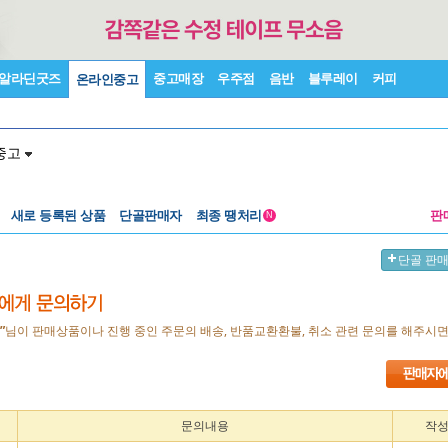
알라딘굿즈
중고매장
우주점
음반
블루레이
커피
온라인중고
중고
새로 등록된 상품
단골판매자
최종 땡처리
판
N
단골 판
”
님이 판매상품이나 진행 중인 주문의 배송, 반품교환환불, 취소 관련 문의를 해주시
문의내용
작