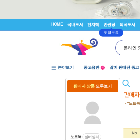
HOME
국내도서
전자책
만권당
외국도서
첫달무료
온라인 
분야보기
중고음반
많이 판매된 중고
N
1천원부터
중고음반
판매자 상품
모두보기
-
“노트북
No
노트북
실버셀러