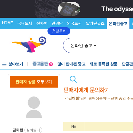
HOME
국내도서
전자책
만권당
외국도서
알라딘굿즈
온라인중고
첫달무료
온라인 중고
분야보기
중고음반
많이 판매된 중고
새로 등록된 상품
단골판
N
1천원부터
중고음반
판매자 상품
모두보기
-
“김채현”
님이 판매상품이나 진행 중인 주문
No
김채현
실버셀러