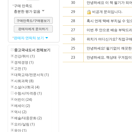
30
안녕하세요 이 책 필기가 되
구매 만족도
충분한 평가 없음
29
비공개 문의입니다.
구매만족도/구매평보기
28
혹시 언제 택배 부치실 수 있
판매자에게 문의하기
27
이번 주 안으로 배송 부탁
판매자 연락처 보기
26
위치가 어디신가요? 직접구
25
안녕하세요! 필기없이 깨끗한
중고국내도서 전체보기
건강/취미 (1)
23
안녕하세요. 책상태 구겨짐이나 
경제경영 (1)
고전 (1)
대학교재/전문서적 (1)
사회과학 (8)
소설/시/희곡 (4)
수험서/자격증 (1)
어린이 (24)
에세이 (2)
역사 (2)
예술/대중문화 (2)
요리/살림 (1)
유아 (1)