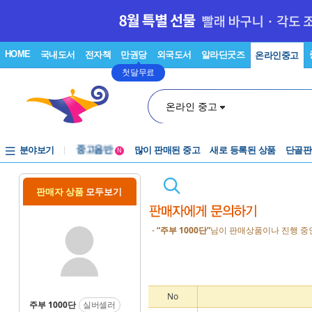
HOME
국내도서
전자책
만권당
외국도서
알라딘굿즈
온라인중고
첫달무료
온라인 중고
분야보기
중고음반
많이 판매된 중고
새로 등록된 상품
단골판
N
1천원부터
중고음반
판매자 상품
모두보기
-
“주부 1000단”
님이 판매상품이나 진행 중인
No
주부 1000단
실버셀러