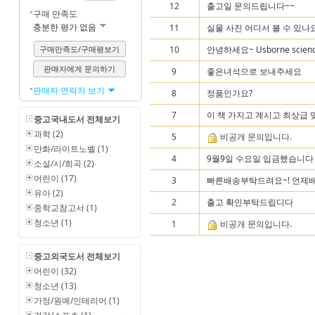
12
출고일 문의드립니다~~
구매 만족도
충분한 평가 없음
11
실물 사진 어디서 볼 수 있나
구매만족도/구매평보기
10
안녕하세요~ Usborne science
판매자에게 문의하기
9
좋은녀석으로 보내주세요
판매자 연락처 보기
8
정품인가요?
7
이 책 가지고 계시고 최상급 
중고국내도서 전체보기
과학 (2)
5
비공개 문의입니다.
만화/라이트노벨 (1)
4
9월9일 수요일 입금했습니다 
소설/시/희곡 (2)
어린이 (17)
3
빠른배송부탁드려요~! 언제
유아 (2)
2
출고 확인부탁드립디다
중학교참고서 (1)
청소년 (1)
1
비공개 문의입니다.
중고외국도서 전체보기
어린이 (32)
청소년 (13)
가정/원예/인테리어 (1)