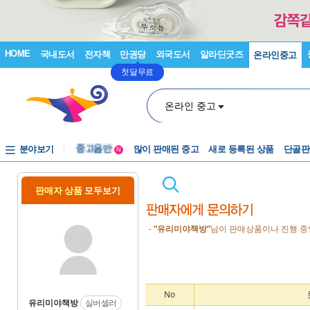
HOME
국내도서
전자책
만권당
외국도서
알라딘굿즈
온라인중고
첫달무료
온라인 중고
분야보기
중고음반
많이 판매된 중고
새로 등록된 상품
단골판
N
1천원부터
중고음반
판매자 상품
모두보기
-
“유리미야책방”
님이 판매상품이나 진행 중
No
유리미야책방
실버셀러