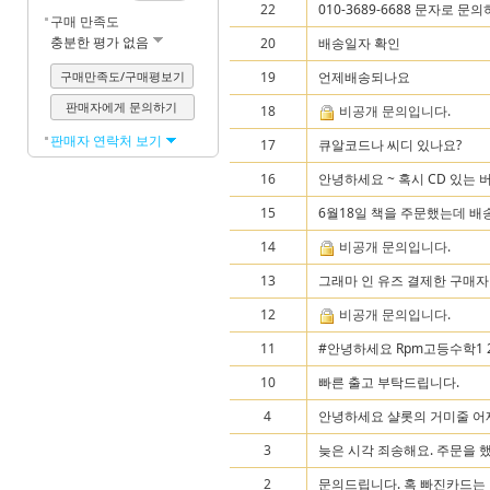
22
010-3689-6688 문자로 문
구매 만족도
충분한 평가 없음
20
배송일자 확인
구매만족도/구매평보기
19
언제배송되나요
판매자에게 문의하기
18
비공개 문의입니다.
판매자 연락처 보기
17
큐알코드나 씨디 있나요?
16
안녕하세요 ~ 혹시 CD 있는 
15
6월18일 책을 주문했는데 배
14
비공개 문의입니다.
13
그래마 인 유즈 결제한 구매자 
12
비공개 문의입니다.
11
#안녕하세요 Rpm고등수학1 2
10
빠른 출고 부탁드립니다.
4
안녕하세요 샬롯의 거미줄 어제
3
늦은 시각 죄송해요. 주문을 했
2
문의드립니다. 혹 빠진카드는