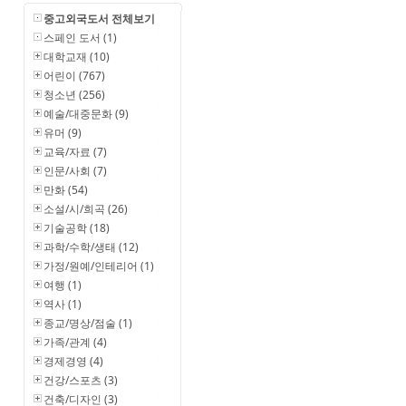
중고외국도서 전체보기
스페인 도서 (1)
대학교재 (10)
어린이 (767)
청소년 (256)
예술/대중문화 (9)
유머 (9)
교육/자료 (7)
인문/사회 (7)
만화 (54)
소설/시/희곡 (26)
기술공학 (18)
과학/수학/생태 (12)
가정/원예/인테리어 (1)
여행 (1)
역사 (1)
종교/명상/점술 (1)
가족/관계 (4)
경제경영 (4)
건강/스포츠 (3)
건축/디자인 (3)