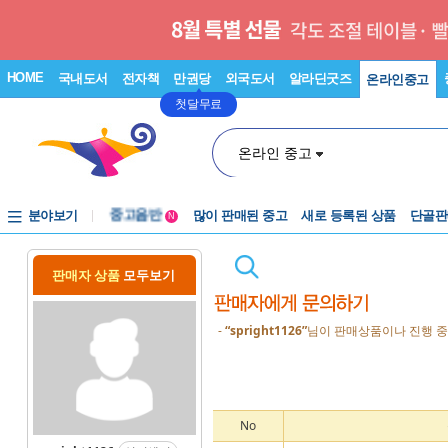
HOME
국내도서
전자책
만권당
외국도서
알라딘굿즈
온라인중고
첫달무료
온라인 중고
분야보기
중고음반
많이 판매된 중고
새로 등록된 상품
단골판
N
1천원부터
중고음반
판매자 상품
모두보기
-
“spright1126”
님이 판매상품이나 진행 중
No