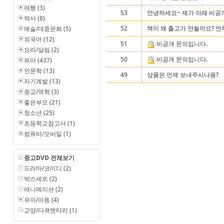
여행 (3)
53
안녕하세요~ 제가 아래 비공개
역사 (8)
52
책이 왜 출고가 안될까요? 언
예술/대중문화 (5)
외국어 (12)
51
비공개 문의입니다.
요리/살림 (2)
50
비공개 문의입니다.
유아 (437)
인문학 (13)
49
상품은 언제 보내주시나용?
자기계발 (13)
종교/역학 (3)
좋은부모 (21)
청소년 (25)
초등학교참고서 (1)
컴퓨터/모바일 (1)
중고DVD 전체보기
드라마/코미디 (2)
박스세트 (2)
애니메이션 (2)
유아/아동 (4)
교양/다큐멘터리 (1)