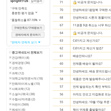
spright1126
실버셀러
71
비공개 문의입니다.
구매 만족도
70
안녕하세요! 팝업북 구매한 사람
충분한 평가 없음
68
안녕하세요 시튼의 동물이야기
품절취소율 87.10%
67
11권중 9권 취소는 너무 하신
구매만족도/구매평보기
64
비공개 문의입니다.
판매자에게 문의하기
63
Cd가지고 계신가요?
판매자 연락처 보기
62
Cd가지고 계신거 맞죠?
중고국내도서 전체보기
61
배송안되나요?
건강/취미 (4)
경제경영 (36)
60
언제쯤 배송이 될까요?
고전 (5)
59
안녕하세요. 배송 문의드립니다
과학 (12)
대학교재/전문서적 (18)
58
제품은 언제 발송해주시나요
만화/라이트노벨 (10)
57
언제 발송되는지 확인 부탁
사회과학 (12)
소설/시/희곡 (38)
56
아직도 안오고 미집화로 뜨는데
수험서/자격증 (2)
55
안녕하세요. 10월 15일 주문 
어린이 (569)
에세이 (6)
54
책이 언제쯤 출발할까요?