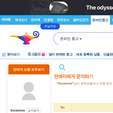
HOME
국내도서
전자책
만권당
외국도서
알라딘굿즈
온라인중고
첫달무료
온라인 중고
분야보기
중고음반
많이 판매된 중고
새로 등록된 상품
단골판
N
1천원부터
중고음반
판매자 상품
모두보기
-
“kscosmos”
님이 판매상품이나 진행 중인 
No
kscosmos
실버셀러