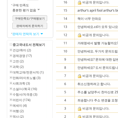
16
비공개 문의입니다.
구매 만족도
충분한 평가 없음
15
arthur‘s april fool arthur‘s
구매만족도/구매평보기
14
책이 너무 안와요
판매자에게 문의하기
13
안녕하세요.cd가 모두 있나요
판매자 연락처 보기
12
비공개 문의입니다.
11
거래명세서 발행 가능할까요
중고국내도서 전체보기
건강/취미 (2)
10
안녕하세요. 두가지 문의드립니다
경제경영 (17)
9
안녕하세요? 문의에 대한 답변
고전 (2)
과학 (2)
8
안녕하세요? 도서 문의드립니다.
대학교재/전문서적 (1)
7
비공개 문의입니다.
만화/라이트노벨 (3)
사회과학 (3)
6
취소신청하려고 합니다.
소설/시/희곡 (16)
5
주소를 남양주시 천마산로 25.
수험서/자격증 (3)
어린이 (174)
4
죄송합니다 주소 변경을 요청
에세이 (4)
3
비공개 문의입니다.
여행 (2)
역사 (2)
2
비공개 문의입니다.