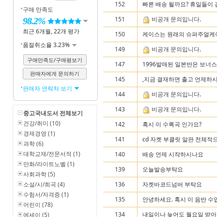
152
빠른 배송 될까요? 휴일들이
구매 만족도
151
비공개 문의입니다.
98.2%
최근 6개월, 22개 평가
150
케이스는 원래의 슈퍼주얼케이스
품절취소율 3.23%
149
비공개 문의입니다.
구매만족도/구매평보기
147
1996발매된 일본반은 보너스로 7번
판매자에게 문의하기
145
,지금 결재하면 출고 언제하
판매자 연락처 보기
144
비공개 문의입니다.
143
비공개 문의입니다.
중고국내도서 전체보기
건강/취미 (10)
142
혹시 이 수록곡 인가요?
경제경영 (1)
141
cd 자켓 부클릿 알판 전체적
과학 (6)
대학교재/전문서적 (1)
140
배송 언제 시작하시나요
만화/라이트노벨 (1)
139
오늘발송부탁요
사회과학 (5)
소설/시/희곡 (4)
136
자켓바코드넘버 부탁요
수험서/자격증 (1)
135
안녕하세요. 혹시 이 음반 수
어린이 (78)
134
내일이나 늦어도 월요일 받
에세이 (5)