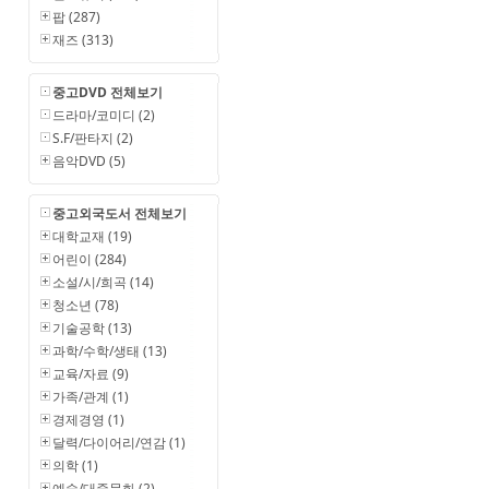
팝 (287)
재즈 (313)
중고DVD 전체보기
드라마/코미디 (2)
S.F/판타지 (2)
음악DVD (5)
중고외국도서 전체보기
대학교재 (19)
어린이 (284)
소설/시/희곡 (14)
청소년 (78)
기술공학 (13)
과학/수학/생태 (13)
교육/자료 (9)
가족/관계 (1)
경제경영 (1)
달력/다이어리/연감 (1)
의학 (1)
예술/대중문화 (2)