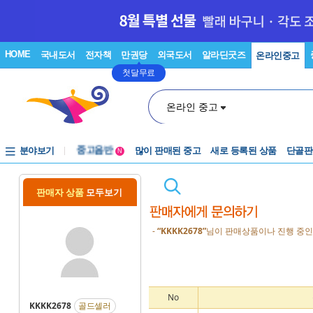
HOME
국내도서
전자책
만권당
외국도서
알라딘굿즈
온라인중고
첫달무료
온라인 중고
분야보기
중고음반
많이 판매된 중고
새로 등록된 상품
단골판
N
1천원부터
중고음반
판매자 상품
모두보기
-
“KKKK2678”
님이 판매상품이나 진행 중인
No
KKKK2678
골드셀러