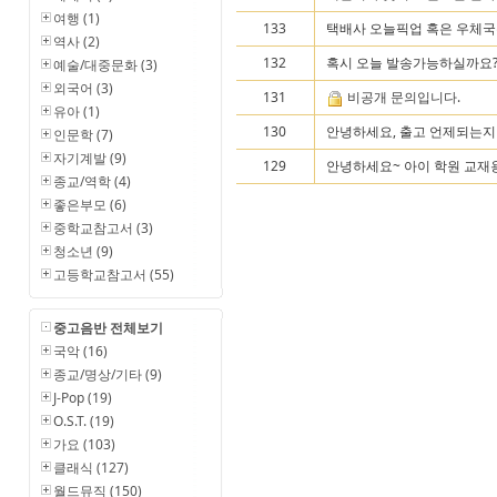
여행 (1)
133
택배사 오늘픽업 혹은 우체국
역사 (2)
132
혹시 오늘 발송가능하실까요
예술/대중문화 (3)
외국어 (3)
131
비공개 문의입니다.
유아 (1)
130
안녕하세요, 출고 언제되는지
인문학 (7)
자기계발 (9)
129
안녕하세요~ 아이 학원 교재
종교/역학 (4)
좋은부모 (6)
중학교참고서 (3)
청소년 (9)
고등학교참고서 (55)
중고음반 전체보기
국악 (16)
종교/명상/기타 (9)
J-Pop (19)
O.S.T. (19)
가요 (103)
클래식 (127)
월드뮤직 (150)