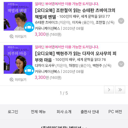
알라딘 뷰어앱에서만 이용 가능한 도서입니다.
[오디오북] 조한철이 읽는 슈테판 츠바이크의
책벌레 멘델
-
100인의 배우, 세계 문학을 읽다 77
슈테판 츠바이크
(지은이),
이지숙
(옮긴이),
조한철
(낭독)
커뮤니케이션북스
|
2020년 08월
3,300
원 (160원)
미리읽기
알라딘 뷰어앱에서만 이용 가능한 도서입니다.
[오디오북] 백현주가 읽는 다자이 오사무의 피
부와 마음
-
100인의 배우, 세계 문학을 읽다 76
다자이 오사무
(지은이),
하정민
(옮긴이),
백현주
(낭독)
커뮤니케이션북스
|
2020년 08월
3,300
원 (160원)
미리읽기
1 / 5
로그인
전체 메뉴
회사 소개
출판사 안내
PC 버전