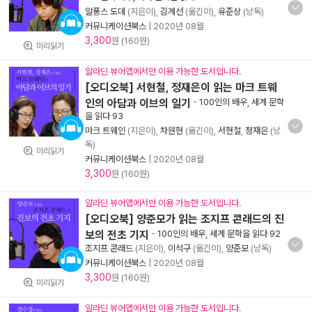
알퐁스 도데
(지은이),
김계선
(옮긴이),
유준상
(낭독)
커뮤니케이션북스
|
2020년 08월
3,300
원 (160원)
미리읽기
알라딘 뷰어앱에서만 이용 가능한 도서입니다.
[오디오북] 서현철, 정재은이 읽는 마크 트웨
인의 아담과 이브의 일기
-
100인의 배우, 세계 문학
을 읽다 93
마크 트웨인
(지은이),
차원현
(옮긴이),
서현철
,
정재은
(낭
독)
미리읽기
커뮤니케이션북스
|
2020년 08월
3,300
원 (160원)
알라딘 뷰어앱에서만 이용 가능한 도서입니다.
[오디오북] 양준모가 읽는 조지프 콘래드의 진
보의 전초 기지
-
100인의 배우, 세계 문학을 읽다 92
조지프 콘래드
(지은이),
이석구
(옮긴이),
양준모
(낭독)
커뮤니케이션북스
|
2020년 08월
3,300
원 (160원)
미리읽기
알라딘 뷰어앱에서만 이용 가능한 도서입니다.