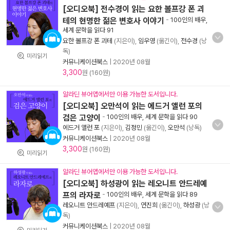
[오디오북] 전수경이 읽는 요한 볼프강 폰 괴
테의 현명한 젊은 변호사 이야기
-
100인의 배우,
세계 문학을 읽다 91
요한 볼프강 폰 괴테
(지은이),
임우영
(옮긴이),
전수경
(낭
독)
미리읽기
커뮤니케이션북스
|
2020년 08월
3,300
원 (160원)
알라딘 뷰어앱에서만 이용 가능한 도서입니다.
[오디오북] 오만석이 읽는 에드거 앨런 포의
검은 고양이
-
100인의 배우, 세계 문학을 읽다 90
에드거 앨런 포
(지은이),
김정민
(옮긴이),
오만석
(낭독)
커뮤니케이션북스
|
2020년 08월
3,300
원 (160원)
미리읽기
알라딘 뷰어앱에서만 이용 가능한 도서입니다.
[오디오북] 하성광이 읽는 레오니트 안드레예
프의 라자로
-
100인의 배우, 세계 문학을 읽다 89
레오니트 안드레예프
(지은이),
연진희
(옮긴이),
하성광
(낭
독)
커뮤니케이션북스
|
2020년 08월