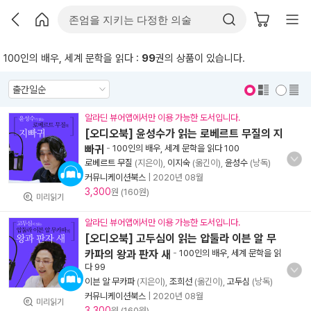
100인의 배우, 세계 문학을 읽다 :
99
권의 상품이 있습니다.
표지 보기
표지 안보기
알라딘 뷰어앱에서만 이용 가능한 도서입니다.
[오디오북] 윤성수가 읽는 로베르트 무질의 지
빠귀
-
100인의 배우, 세계 문학을 읽다 100
로베르트 무질
(지은이),
이지숙
(옮긴이),
윤성수
(낭독)
커뮤니케이션북스
|
2020년 08월
3,300
원 (160원)
미리읽기
알라딘 뷰어앱에서만 이용 가능한 도서입니다.
[오디오북] 고두심이 읽는 압둘라 이븐 알 무
카파의 왕과 판자 새
-
100인의 배우, 세계 문학을 읽
다 99
이븐 알 무카파
(지은이),
조희선
(옮긴이),
고두심
(낭독)
커뮤니케이션북스
|
2020년 08월
미리읽기
3,300
원 (160원)