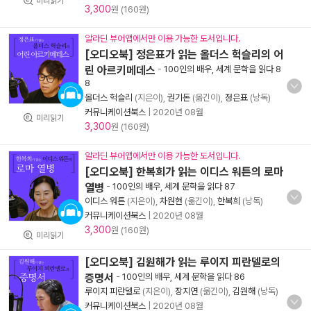
미리읽기
3,300
원 (160원)
알라딘 뷰어앱에서만 이용 가능한 도서입니다.
[오디오북] 정은표가 읽는 올더스 헉슬리의 어
린 아르키메데스
-
100인의 배우, 세계 문학을 읽다 8
8
올더스 헉슬리
(지은이),
권기돈
(옮긴이),
정은표
(낭독)
커뮤니케이션북스
|
2020년 08월
미리읽기
3,300
원 (160원)
알라딘 뷰어앱에서만 이용 가능한 도서입니다.
[오디오북] 한복희가 읽는 이디스 워튼의 로마
열병
-
100인의 배우, 세계 문학을 읽다 87
이디스 워튼
(지은이),
차원현
(옮긴이),
한복희
(낭독)
커뮤니케이션북스
|
2020년 08월
3,300
원 (160원)
미리읽기
[오디오북] 김원해가 읽는 루이지 피란델로의
증명서
-
100인의 배우, 세계 문학을 읽다 86
루이지 피란델로
(지은이),
장지연
(옮긴이),
김원해
(낭독)
커뮤니케이션북스
|
2020년 08월