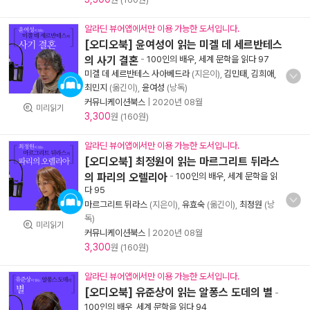
알라딘 뷰어앱에서만 이용 가능한 도서입니다.
[오디오북] 윤여성이 읽는 미겔 데 세르반테스
의 사기 결혼
-
100인의 배우, 세계 문학을 읽다 97
미겔 데 세르반테스 사아베드라
(지은이),
김민태, 김희애,
최민지
(옮긴이),
윤여성
(낭독)
커뮤니케이션북스
|
2020년 08월
미리읽기
3,300
원 (160원)
알라딘 뷰어앱에서만 이용 가능한 도서입니다.
[오디오북] 최정원이 읽는 마르그리트 뒤라스
의 파리의 오렐리아
-
100인의 배우, 세계 문학을 읽
다 95
마르그리트 뒤라스
(지은이),
유효숙
(옮긴이),
최정원
(낭
독)
미리읽기
커뮤니케이션북스
|
2020년 08월
3,300
원 (160원)
알라딘 뷰어앱에서만 이용 가능한 도서입니다.
[오디오북] 유준상이 읽는 알퐁스 도데의 별
-
100인의 배우, 세계 문학을 읽다 94