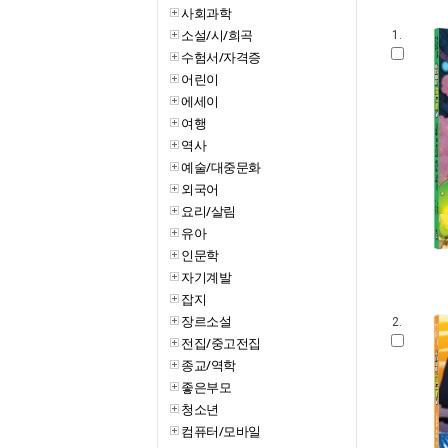
사회과학
소설/시/희곡
1.
수험서/자격증
어린이
에세이
여행
역사
예술/대중문화
외국어
요리/살림
유아
인문학
자기계발
잡지
장르소설
2.
전집/중고전집
종교/역학
좋은부모
청소년
컴퓨터/모바일