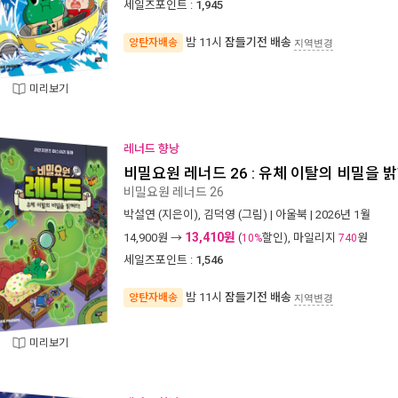
세일즈포인트 :
1,945
밤 11시
잠들기전 배송
양탄자배송
지역변경
미리보기
레너드 향낭
비밀요원 레너드 26 : 유체 이탈의 비밀을 밝
비밀요원 레너드 26
박설연
(지은이),
김덕영
(그림) |
아울북
| 2026년 1월
13,410원
14,900
원 →
(
할인), 마일리지
원
10%
740
세일즈포인트 :
1,546
밤 11시
잠들기전 배송
양탄자배송
지역변경
미리보기