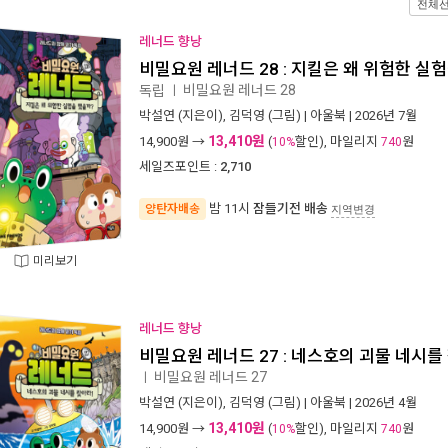
전체
레너드 향낭
비밀요원 레너드 28 : 지킬은 왜 위험한 실
비밀요원 레너드 28
독립
ㅣ
박설연
(지은이),
김덕영
(그림) |
아울북
| 2026년 7월
13,410원
14,900
원 →
(
할인), 마일리지
원
10%
740
세일즈포인트 :
2,710
밤 11시
잠들기전 배송
양탄자배송
지역변경
미리보기
레너드 향낭
비밀요원 레너드 27 : 네스호의 괴물 네시를
비밀요원 레너드 27
ㅣ
박설연
(지은이),
김덕영
(그림) |
아울북
| 2026년 4월
13,410원
14,900
원 →
(
할인), 마일리지
원
10%
740