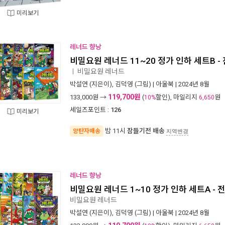
미리보기
레너드 향낭
비밀요원 레너드 11~20 정가 인하 세트B -
비밀요원 레너드
ㅣ
박설연
(지은이),
김덕영
(그림) |
아울북
| 2024년 8월
119,700원
133,000
원 →
(
할인), 마일리지
원
10%
6,650
세일즈포인트 :
126
미리보기
밤 11시
잠들기전 배송
양탄자배송
지역변경
레너드 향낭
비밀요원 레너드 1~10 정가 인하 세트A - 
비밀요원 레너드
박설연
(지은이),
김덕영
(그림) |
아울북
| 2024년 8월