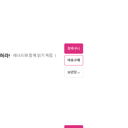
장바구니
혀라!
- 레너드와 함께 읽기 독립
ㅣ
바로구매
보관함