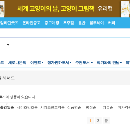
알라딘굿즈
온라인중고
중고매장
우주점
음반
블루레이
커피
서
스트
새로나온책
이벤트
정가인하도서
추천도서
작가와의 만남
북
 레너드
0
개의 상품이 있습니다.
출간일순
시리즈번호순
시리즈번호역순
상품명순
평점순
리뷰순
저가격
1
2
끝