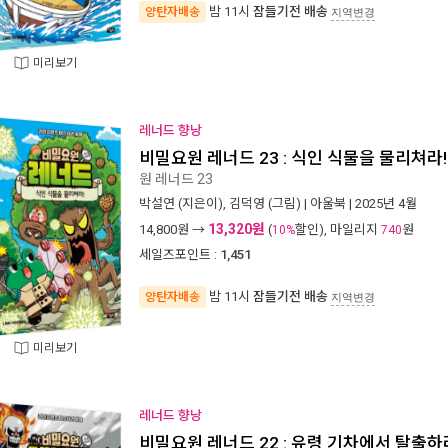
밤 11시
잠들기전 배송
양탄자배송
지역변경
미리보기
레너드 향낭
비밀요원 레너드 23 : 식인 식물을 물리쳐라!
원 레너드 23
박설연
(지은이),
김덕영
(그림) |
아울북
| 2025년 4월
13,320원
14,800
원 →
(
할인), 마일리지
원
10%
740
세일즈포인트 :
1,451
밤 11시
잠들기전 배송
양탄자배송
지역변경
미리보기
레너드 향낭
비밀요원 레너드 22 : 유령 기차에서 탈출하