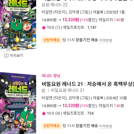
요원 레너드 22
박설연
(지은이),
김덕영
(그림) |
아울북
| 2025년 1월
13,320원
14,800
원 →
(
할인), 마일리지
원
10%
740
10.0
(
1
) | 세일즈포인트 :
1,147
밤 11시
잠들기전 배송
양탄자배송
지역변경
미리보기
레너드 향낭
비밀요원 레너드 21 : 저승에서 온 흑백무상
비밀요원 레너드 21
립
ㅣ
박설연
(지은이),
김덕영
(그림) |
아울북
| 2024년 10월
13,320원
14,800
원 →
(
할인), 마일리지
원
10%
740
10.0
(
4
) | 세일즈포인트 :
724
밤 11시
잠들기전 배송
양탄자배송
지역변경