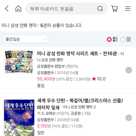
미니 삼성 만화 명작 :
5
권의 상품이 있습니다.
표지 보기
표지 안보기
미니 삼성 만화 명작 시리즈 세트 - 전16권
-
미
니 삼성 만화 명작
삼성출판사 편집부
(엮은이)
삼성출판사
|
2010년 04월
50,400
10.0
원 (10% 할인 / 2,800원)
품절
세계 우수 단편 - 목걸이/별/크리스마스 선물/
마지막 잎새
-
미니 삼성 만화 명작 2
기 드 모파상
(지은이),
강윤정
(그림)
삼성출판사
|
2008년 04월
3,150
원 (10% 할인 / 170원)
절판