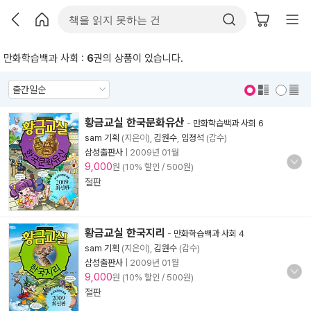
만화학습백과 사회 :
6
권의 상품이 있습니다.
표지 보기
표지 안보기
황금교실 한국문화유산
-
만화학습백과 사회 6
sam 기획
(지은이),
김원수
,
임정석
(감수)
삼성출판사
|
2009년 01월
9,000
원 (10% 할인 / 500원)
절판
황금교실 한국지리
-
만화학습백과 사회 4
sam 기획
(지은이),
김원수
(감수)
삼성출판사
|
2009년 01월
9,000
원 (10% 할인 / 500원)
절판