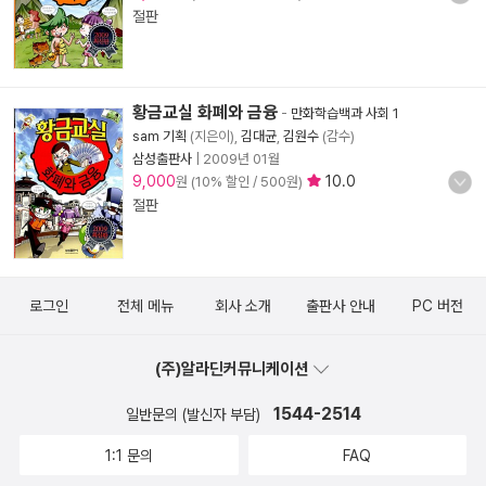
절판
황금교실 화폐와 금융
-
만화학습백과 사회 1
sam 기획
(지은이),
김대균
,
김원수
(감수)
삼성출판사
|
2009년 01월
9,000
10.0
원 (10% 할인 / 500원)
절판
로그인
전체 메뉴
회사 소개
출판사 안내
PC 버전
(주)알라딘커뮤니케이션
1544-2514
일반문의 (발신자 부담)
1:1 문의
FAQ