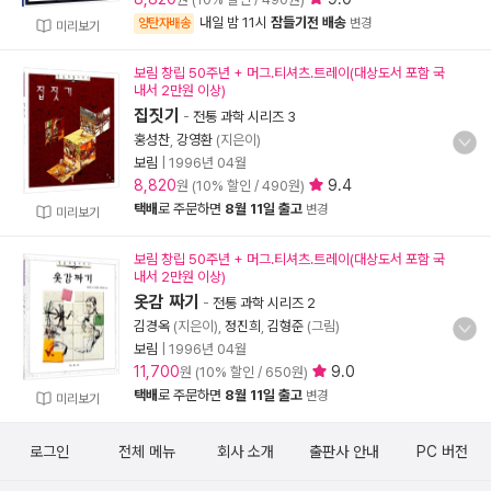
내일 밤 11시
잠들기전 배송
양탄자배송
변경
미리보기
보림 창립 50주년 + 머그.티셔츠.트레이(대상도서 포함 국
내서 2만원 이상)
집짓기
-
전통 과학 시리즈 3
홍성찬
,
강영환
(지은이)
보림
|
1996년 04월
8,820
9.4
원 (10% 할인 / 490원)
택배
로 주문하면
8월 11일 출고
변경
미리보기
보림 창립 50주년 + 머그.티셔츠.트레이(대상도서 포함 국
내서 2만원 이상)
옷감 짜기
-
전통 과학 시리즈 2
김경옥
(지은이),
정진희
,
김형준
(그림)
보림
|
1996년 04월
11,700
9.0
원 (10% 할인 / 650원)
택배
로 주문하면
8월 11일 출고
변경
미리보기
로그인
전체 메뉴
회사 소개
출판사 안내
PC 버전