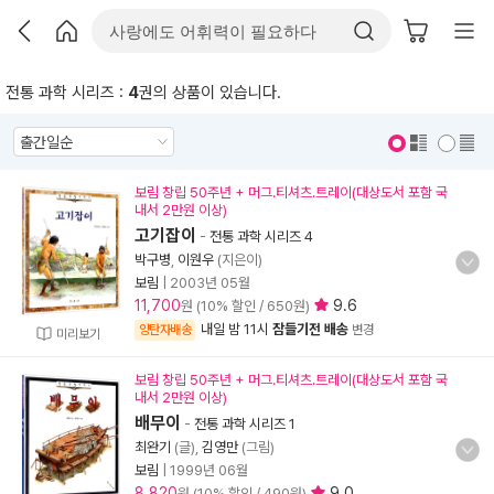
전통 과학 시리즈 :
4
권의 상품이 있습니다.
표지 보기
표지 안보기
보림 창립 50주년 + 머그.티셔츠.트레이(대상도서 포함 국
내서 2만원 이상)
고기잡이
-
전통 과학 시리즈 4
박구병
,
이원우
(지은이)
보림
|
2003년 05월
11,700
9.6
원 (10% 할인 / 650원)
내일 밤 11시
잠들기전 배송
양탄자배송
변경
미리보기
보림 창립 50주년 + 머그.티셔츠.트레이(대상도서 포함 국
내서 2만원 이상)
배무이
-
전통 과학 시리즈 1
최완기
(글),
김영만
(그림)
보림
|
1999년 06월
8,820
9.0
원 (10% 할인 / 490원)