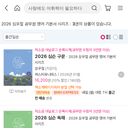
2026 심우철 공무원 영어 기본서 시리즈 :
3
권의 상품이 있습니다.
표지 보기
표지 안보기
저소음 아날로그 손목시계(공무원 수험서 3만원 이상)
2026 심슨 구문
-
2026 심우철 공무원 영어 기본서
시리즈
심우철
(지은이)
에스티유니타스
|
2026년 01월
16,200
원 (10% 할인 / 180원)
책소개페이지에서 분철 선택 가능
미리보기
내일 (월) 아침 7시
출근
양탄자배송
썬데이 EXPRESS
전 배송
변경
저소음 아날로그 손목시계(공무원 수험서 3만원 이상)
2026 심슨 독해
-
2026 심우철 공무원 영어 기본서
시리즈