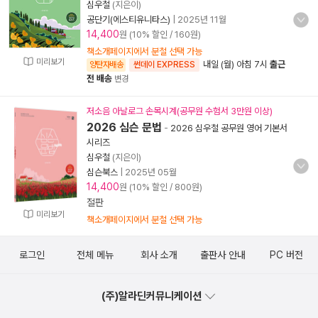
심우철
(지은이)
공단기(에스티유니타스)
|
2025년 11월
14,400
원 (10% 할인 / 160원)
책소개페이지에서 분철 선택 가능
미리보기
내일 (월) 아침 7시
출근
양탄자배송
썬데이 EXPRESS
전 배송
변경
저소음 아날로그 손목시계(공무원 수험서 3만원 이상)
2026 심슨 문법
-
2026 심우철 공무원 영어 기본서
시리즈
심우철
(지은이)
심슨북스
|
2025년 05월
14,400
원 (10% 할인 / 800원)
절판
미리보기
책소개페이지에서 분철 선택 가능
로그인
전체 메뉴
회사 소개
출판사 안내
PC 버전
(주)알라딘커뮤니케이션